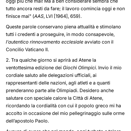
oggi più che mai! Ma a ben considerare sembra che
tutto ancora resti da fare; il lavoro comincia oggi e non
finisce mai" (
AAS
, LVI [1964], 659).
Queste parole conservano piena attualità e stimolano
tutti i credenti a proseguire, in modo consapevole,
l’autentico rinnovamento ecclesiale
avviato con il
Concilio Vaticano II.
2. Tra qualche giorno si aprirà ad Atene la
ventottesima edizione dei
Giochi Olimpici
. Invio il mio
cordiale saluto alle delegazioni ufficiali, ai
rappresentanti delle nazioni, agli atleti e a quanti
prenderanno parte alle Olimpiadi. Desidero anche
salutare con speciale calore la Città di Atene,
ricordando la cordialità con cui il popolo greco mi ha
accolto in occasione del mio pellegrinaggio sulle orme
dell’apostolo Paolo.