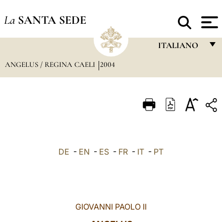
La
SANTA SEDE
ITALIANO
ANGELUS / REGINA CAELI
2004
FRANÇAIS
ENGLISH
ITALIANO
PORTUGUÊS
ESPAÑOL
DE
-
EN
-
ES
-
FR
-
IT
-
PT
DEUTSCH
POLSKI
العربيّة
GIOVANNI PAOLO II
中文