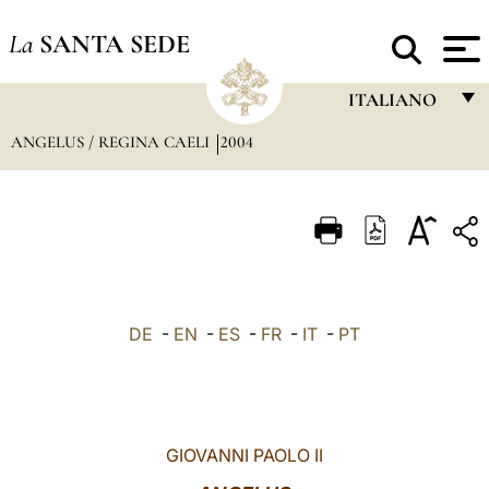
La
SANTA SEDE
ITALIANO
ANGELUS / REGINA CAELI
2004
FRANÇAIS
ENGLISH
ITALIANO
PORTUGUÊS
ESPAÑOL
DE
-
EN
-
ES
-
FR
-
IT
-
PT
DEUTSCH
POLSKI
العربيّة
GIOVANNI PAOLO II
中文