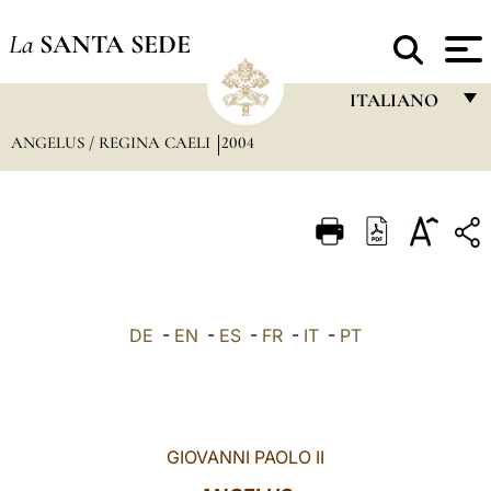
La
SANTA SEDE
ITALIANO
ANGELUS / REGINA CAELI
2004
FRANÇAIS
ENGLISH
ITALIANO
PORTUGUÊS
ESPAÑOL
DE
-
EN
-
ES
-
FR
-
IT
-
PT
DEUTSCH
POLSKI
العربيّة
GIOVANNI PAOLO II
中文