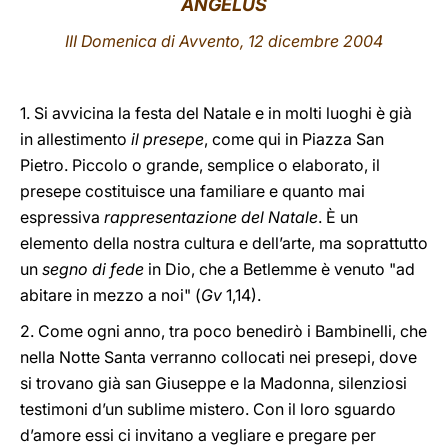
ANGELUS
LATINE
III Domenica di Avvento, 12 dicembre 2004
1. Si avvicina la festa del Natale e in molti luoghi è già
in allestimento
il presepe
, come qui in Piazza San
Pietro. Piccolo o grande, semplice o elaborato, il
presepe costituisce una familiare e quanto mai
espressiva
rappresentazione del Natale
. È un
elemento della nostra cultura e dell’arte, ma soprattutto
un
segno di fede
in Dio, che a Betlemme è venuto "ad
abitare in mezzo a noi" (
Gv
1,14).
2. Come ogni anno, tra poco benedirò i Bambinelli, che
nella Notte Santa verranno collocati nei presepi, dove
si trovano già san Giuseppe e la Madonna, silenziosi
testimoni d’un sublime mistero. Con il loro sguardo
d’amore essi ci invitano a vegliare e pregare per