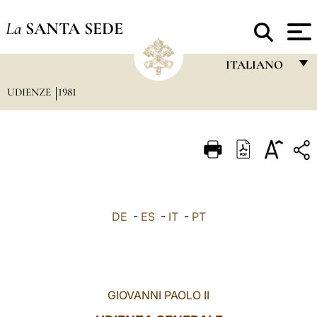
La
SANTA SEDE
ITALIANO
UDIENZE
1981
FRANÇAIS
ENGLISH
ITALIANO
PORTUGUÊS
ESPAÑOL
DE
-
ES
-
IT
-
PT
DEUTSCH
POLSKI
العربيّة
GIOVANNI PAOLO II
中文