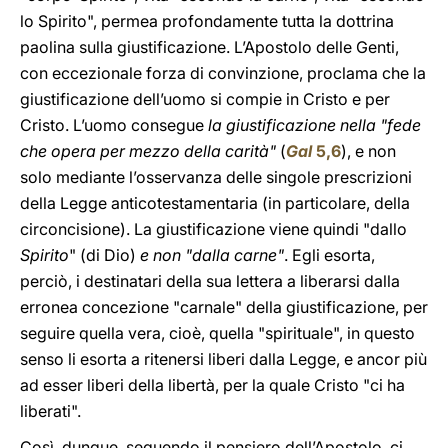
lo Spirito", permea profondamente tutta la dottrina
paolina sulla giustificazione. L’Apostolo delle Genti,
con eccezionale forza di convinzione, proclama che la
giustificazione dell’uomo si compie in Cristo e per
Cristo. L’uomo consegue
la giustificazione nella "fede
che opera per mezzo della carità"
(
Gal
5,6
), e non
solo mediante l’osservanza delle singole prescrizioni
della Legge anticotestamentaria (in particolare, della
circoncisione). La giustificazione viene quindi "dallo
Spirito
" (di Dio)
e non "dalla carne"
. Egli esorta,
perciò, i destinatari della sua lettera a liberarsi dalla
erronea concezione "carnale" della giustificazione, per
seguire quella vera, cioè, quella "spirituale", in questo
senso li esorta a ritenersi liberi dalla Legge, e ancor più
ad esser liberi della libertà, per la quale Cristo "ci ha
liberati".
Così, dunque, seguendo il pensiero dell’Apostolo, ci