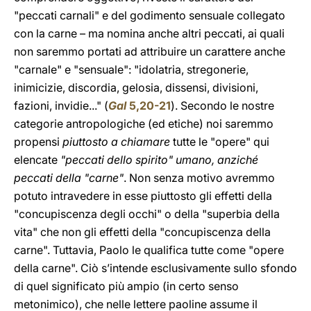
"peccati carnali" e del godimento sensuale collegato
con la carne – ma nomina anche altri peccati, ai quali
non saremmo portati ad attribuire un carattere anche
"carnale" e "sensuale": "idolatria, stregonerie,
inimicizie, discordia, gelosia, dissensi, divisioni,
fazioni, invidie..." (
Gal
5,20-21
). Secondo le nostre
categorie antropologiche (ed etiche) noi saremmo
propensi
piuttosto a chiamare
tutte le "opere" qui
elencate
"peccati dello spirito" umano, anziché
peccati della "carne"
. Non senza motivo avremmo
potuto intravedere in esse piuttosto gli effetti della
"concupiscenza degli occhi" o della "superbia della
vita" che non gli effetti della "concupiscenza della
carne". Tuttavia, Paolo le qualifica tutte come "opere
della carne". Ciò s’intende esclusivamente sullo sfondo
di quel significato più ampio (in certo senso
metonimico), che nelle lettere paoline assume il