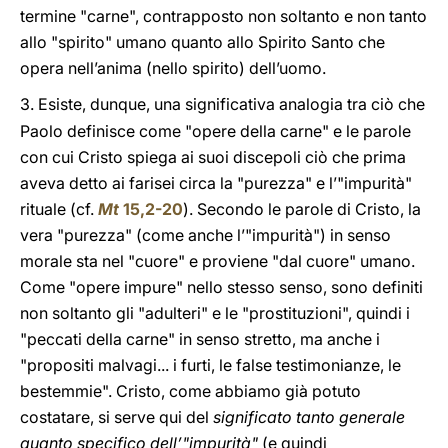
termine "carne", contrapposto non soltanto e non tanto
allo "spirito" umano quanto allo Spirito Santo che
opera nell’anima (nello spirito) dell’uomo.
3.
Esiste, dunque, una significativa analogia tra ciò che
Paolo definisce come "opere della carne" e le parole
con cui Cristo spiega ai suoi discepoli ciò che prima
aveva detto ai farisei circa la "purezza" e l’"impurità"
rituale (cf.
Mt
15,2-20
). Secondo le parole di Cristo, la
vera "purezza" (come anche l’"impurità") in senso
morale sta nel "cuore" e proviene "dal cuore" umano.
Come "opere impure" nello stesso senso, sono definiti
non soltanto gli "adulteri" e le "prostituzioni", quindi i
"peccati della carne" in senso stretto, ma anche i
"propositi malvagi... i furti, le false testimonianze, le
bestemmie". Cristo, come abbiamo già potuto
costatare, si serve qui del
significato tanto generale
quanto specifico dell’"impurità"
(e quindi