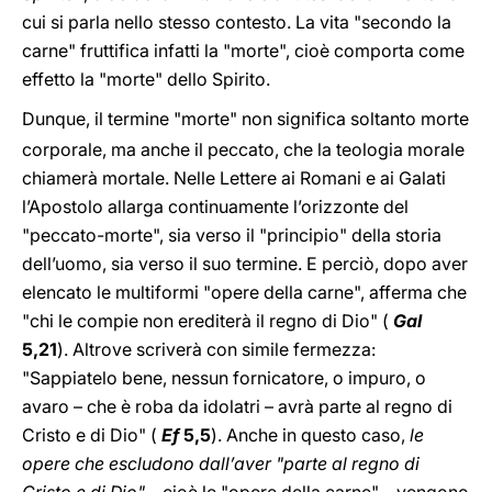
cui si parla nello stesso contesto. La vita "secondo la
carne" fruttifica infatti la "morte", cioè comporta come
effetto la "morte" dello Spirito.
Dunque, il termine "morte" non significa soltanto morte
corporale, ma anche il peccato, che la teologia morale
chiamerà mortale. Nelle Lettere ai Romani e ai Galati
l’Apostolo allarga continuamente l’orizzonte del
"peccato-morte", sia verso il "principio" della storia
dell’uomo, sia verso il suo termine. E perciò, dopo aver
elencato le multiformi "opere della carne", afferma che
"chi le compie non erediterà il regno di Dio" (
Gal
5,21
). Altrove scriverà con simile fermezza:
"Sappiatelo bene, nessun fornicatore, o impuro, o
avaro – che è roba da idolatri – avrà parte al regno di
Cristo e di Dio" (
Ef
5,5
). Anche in questo caso,
le
opere che escludono dall’aver "parte al regno di