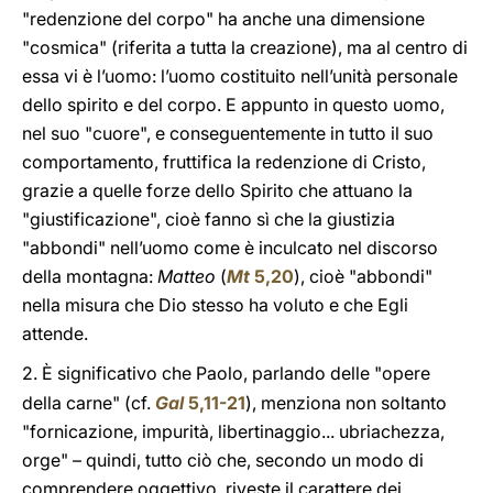
"redenzione del corpo" ha anche una dimensione
"cosmica" (riferita a tutta la creazione), ma al centro di
essa vi è l’uomo: l’uomo costituito nell’unità personale
dello spirito e del corpo. E appunto in questo uomo,
nel suo "cuore", e conseguentemente in tutto il suo
comportamento, fruttifica la redenzione di Cristo,
grazie a quelle forze dello Spirito che attuano la
"giustificazione", cioè fanno sì che la giustizia
"abbondi" nell’uomo come è inculcato nel discorso
della montagna:
Matteo
(
Mt
5,20
), cioè "abbondi"
nella misura che Dio stesso ha voluto e che Egli
attende.
2.
È significativo che Paolo, parlando delle "opere
della carne" (cf.
Gal
5,11-21
), menziona non soltanto
"fornicazione, impurità, libertinaggio... ubriachezza,
orge" – quindi, tutto ciò che, secondo un modo di
comprendere oggettivo, riveste il carattere dei