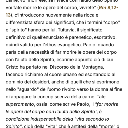
carne, voi morirete; se invece con l’aiuto dello Spirito
voi fate morire le opere del corpo, vivrete" (
Rm
8,12-
13
), c’introducono nuovamente nella ricca e
differenziata sfera dei significati, che i termini "corpo"
e "spirito" hanno per lui. Tuttavia, il significato
definitivo di quell’enunciato è parenetico, esortativo,
quindi valido per l’ethos evangelico. Paolo, quando
parla della necessità di far morire le opere del corpo
con l’aiuto dello Spirito, esprime appunto ciò di cui
Cristo ha parlato nel Discorso della Montagna,
facendo richiamo al cuore umano ed esortandolo al
dominio dei desideri, anche di quelli che si esprimono
nello "sguardo" dell’uomo rivolto verso la donna al fine
di appagare la concupiscenza della carne. Tale
superamento
, ossia, come scrive Paolo, il
"far morire
le opere del corpo con l’aiuto dello Spirito", è
condizione indispensabile della "vita secondo lo
Spirito"
, cioè della "vita" che è antitesi della "morte" di