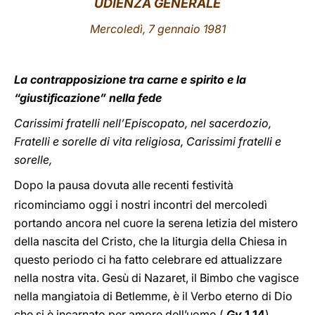
UDIENZA GENERALE
LATINE
Mercoledì, 7 gennaio 1981
La contrapposizione tra carne e spirito e la
“giustificazione” nella fede
Carissimi fratelli nell’Episcopato, nel sacerdozio,
Fratelli e sorelle di vita religiosa, Carissimi fratelli e
sorelle,
Dopo la pausa dovuta alle recenti festività
ricominciamo oggi i nostri incontri del mercoledì
portando ancora nel cuore la serena letizia del mistero
della nascita del Cristo, che la liturgia della Chiesa in
questo periodo ci ha fatto celebrare ed attualizzare
nella nostra vita. Gesù di Nazaret, il Bimbo che vagisce
nella mangiatoia di Betlemme, è il Verbo eterno di Dio
che si è incarnato per amore dell’uomo (
Gv
1,14
).