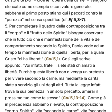
Cristo e di Dio"
– cioè le "opere della carne" – vengono
elencate come esempio e con valore generale,
sebbene al primo posto stiano qui i peccati contro la
"purezza" nel senso specifico (cf.
Ef
5,3-7
).
5.
Per completare il quadro della contrapposizione tra
il "corpo" e il "frutto dello Spirito" bisogna osservare
che in tutto ciò che è manifestazione della vita e del
comportamento secondo lo Spirito, Paolo vede ad un
tempo la manifestazione di quella libertà, per la quale
Cristo "ci ha liberati" (
Gal
5,1
). Così egli scrive
appunto: "Voi infatti, fratelli, siete stati chiamati a
libertà. Purché questa libertà non divenga un pretesto
per vivere secondo la carne, ma mediante la carità
siate a servizio gli uni degli altri. Tutta la legge infatti
trova la sua pienezza in un solo precetto: amerai il
prossimo tuo come te stesso" (
Gal
5,13-14
). Come già
in precedenza abbiamo rilevato, la contrapposizione
"corpo-Spirito", vita "secondo la carne", vita "secondo