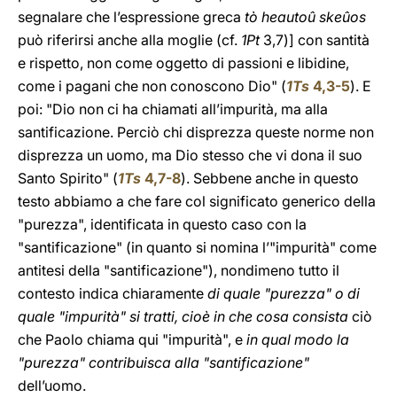
segnalare che l’espressione greca
tò heautoû skeûos
può riferirsi anche alla moglie (cf.
1Pt
3,7
)] con santità
e rispetto, non come oggetto di passioni e libidine,
come i pagani che non conoscono Dio" (
1Ts
4,3-5
). E
poi: "Dio non ci ha chiamati all’impurità, ma alla
santificazione. Perciò chi disprezza queste norme non
disprezza un uomo, ma Dio stesso che vi dona il suo
Santo Spirito" (
1Ts
4,7-8
). Sebbene anche in questo
testo abbiamo a che fare col significato generico della
"purezza", identificata in questo caso con la
"santificazione" (in quanto si nomina l’"impurità" come
antitesi della "santificazione"), nondimeno tutto il
contesto indica chiaramente
di quale "purezza" o di
quale "impurità" si tratti, cioè in che cosa consista
ciò
che Paolo chiama qui "impurità", e
in qual modo la
"purezza" contribuisca alla "santificazione"
dell’uomo.