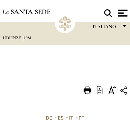
La
SANTA SEDE
ITALIANO
UDIENZE
1981
FRANÇAIS
ENGLISH
ITALIANO
PORTUGUÊS
ESPAÑOL
DEUTSCH
POLSKI
العربيّة
DE
-
ES
-
IT
-
PT
中文