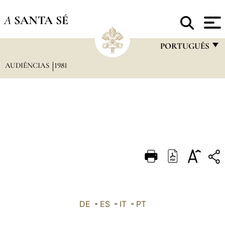
A
SANTA SÉ
PORTUGUÊS
AUDIÊNCIAS
1981
FRANÇAIS
ENGLISH
ITALIANO
PORTUGUÊS
ESPAÑOL
DEUTSCH
POLSKI
العربيّة
DE
-
ES
-
IT
-
PT
中文