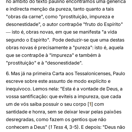
no âmbito do texto paulino encontramos uma genérica
e indirecta menção da pureza, tanto quanto a tais
"obras da carne", como "prostituição, impureza e
desonestidade", o autor contrapõe "fruto do Espírito"
isto é, obras novas, em que se manifesta "a vida
—
segundo o Espírito". Pode deduzir-se que uma destas
obras novas é precisamente a "pureza": isto é, aquela
que se contrapõe à "impureza" e também à
"prostituição" e à "desonestidade".
6. Mas já na primeira Carta aos Tessalonicenses, Paulo
escreve sobre este assunto de modo explícito e
inequívoco. Lemos nela: "Esta é a vontade de Deus, a
vossa santificação: que eviteis a impureza, que cada
um de vós saiba possuir o seu corpo [
1
] com
santidade e honra, sem se deixar levar pelas paixões
desregradas, como fazem os gentios que não
conhecem a Deus" (
1 Tess
4, 3-5). E depois: "Deus não