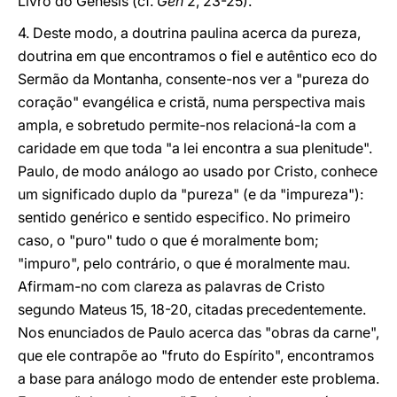
Livro do Génesis (cf.
Gén
2, 23-25).
4. Deste modo, a doutrina paulina acerca da pureza,
doutrina em que encontramos o fiel e autêntico eco do
Sermão da Montanha, consente-nos ver a "pureza do
coração" evangélica e cristã, numa perspectiva mais
ampla, e sobretudo permite-nos relacioná-la com a
caridade em que toda "a lei encontra a sua plenitude".
Paulo, de modo análogo ao usado por Cristo, conhece
um significado duplo da "pureza" (e da "impureza"):
sentido genérico e sentido especifico. No primeiro
caso, o "puro" tudo o que é moralmente bom;
"impuro", pelo contrário, o que é moralmente mau.
Afirmam-no com clareza as palavras de Cristo
segundo Mateus 15, 18-20, citadas precedentemente.
Nos enunciados de Paulo acerca das "obras da carne",
que ele contrapõe ao "fruto do Espírito", encontramos
a base para análogo modo de entender este problema.