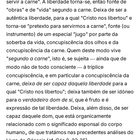
servir a carne". A liberdade torna-se, então fonte de
"obras" e de "vida" segundo a carne. Deixa de ser a
autêntica liberdade, para a qual "Cristo nos libertou" e
torna-se "pretexto para servirmos a carne", fonte (ou
instrumento) de um especial "jugo" por parte da
soberba da vida, concupiscência dos olhos e da
concupiscência da carne. Quem deste modo vive
"
segundo a carne
", isto é, se sujeita
ainda que de
—
modo não de todo consciente
à tríplice
—
concupiscência, e em particular a concupiscência da
carne,
deixa de ser capaz daquela liberdade
para a
qual "Cristo nos libertou"; deixa também de ser idóneo
para o
verdadeiro dom de si
, que é fruto e é
expressão de tal liberdade. Deixa, além disso, de ser
capaz daquele dom, que está organicamente
relacionado com o significado esponsal do corpo
humano„ de que tratámos nas precedentes análises do