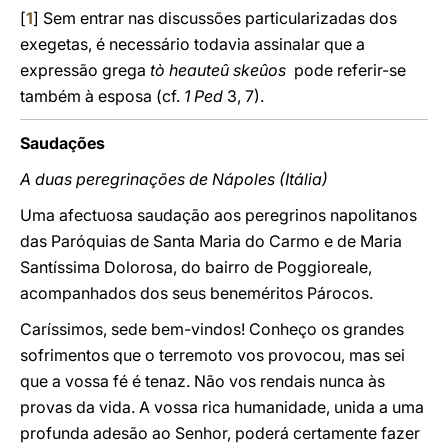
[
1
] Sem entrar nas discussões particularizadas dos
exegetas, é necessário todavia assinalar que a
expressão grega
tò heauteû skeûos
pode referir-se
também à esposa (cf.
1 Ped
3, 7).
Saudações
A duas peregrinações de Nápoles (Itália)
Uma afectuosa saudação aos peregrinos napolitanos
das Paróquias de Santa Maria do Carmo e de Maria
Santíssima Dolorosa, do bairro de Poggioreale,
acompanhados dos seus beneméritos Párocos.
Caríssimos, sede bem-vindos! Conheço os grandes
sofrimentos que o terremoto vos provocou, mas sei
que a vossa fé é tenaz. Não vos rendais nunca às
provas da vida. A vossa rica humanidade, unida a uma
profunda adesão ao Senhor, poderá certamente fazer