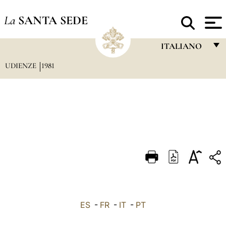
La
SANTA SEDE
ITALIANO
UDIENZE
1981
FRANÇAIS
ENGLISH
ITALIANO
PORTUGUÊS
ESPAÑOL
DEUTSCH
POLSKI
العربيّة
ES
-
FR
-
IT
-
PT
中文