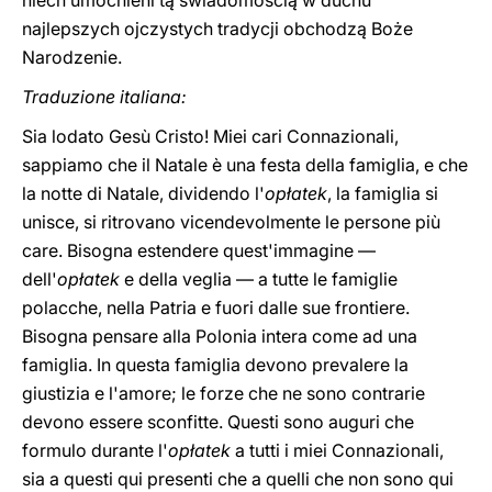
niech umocnieni tą świadomością w duchu
najlepszych ojczystych tradycji obchodzą Boże
Narodzenie.
Traduzione italiana:
Sia lodato Gesù Cristo! Miei cari Connazionali,
sappiamo che il Natale è una festa della famiglia, e che
la notte di Natale, dividendo l'
opłatek
, la famiglia si
unisce, si ritrovano vicendevolmente le persone рiù
care. Bisogna estendere quest'immagine —
dell'
opłatek
e della veglia — a tutte le famiglie
polacche, nella Patria e fuori dalle sue frontiere.
Bisogna pensare alla Polonia intera come ad una
famiglia. In questa famiglia devono prevalere la
giustizia e l'amore; le forze che ne sono contrarie
devono essere sconfitte. Questi sono auguri che
formulo durante l'
opłatek
a tutti i miei Connazionali,
sia a questi qui presenti che a quelli che non sono qui