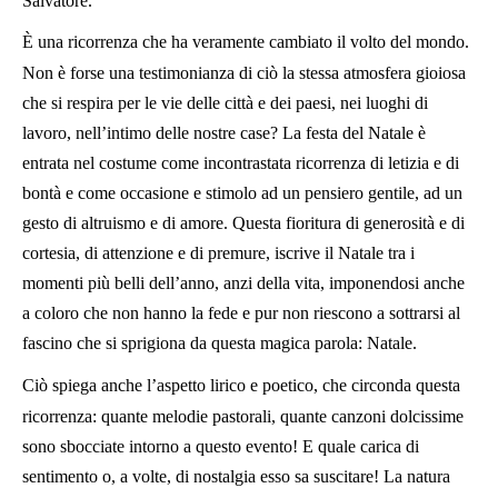
Salvatore.
È una ricorrenza che ha veramente cambiato il volto del mondo.
Non è forse una testimonianza di ciò la stessa atmosfera gioiosa
che si respira per le vie delle città e dei paesi, nei luoghi di
lavoro, nell’intimo delle nostre case? La festa del Natale è
entrata nel costume come incontrastata ricorrenza di letizia e di
bontà e come occasione e stimolo ad un pensiero gentile, ad un
gesto di altruismo e di amore. Questa fioritura di generosità e di
cortesia, di attenzione e di premure, iscrive il Natale tra i
momenti più belli dell’anno, anzi della vita, imponendosi anche
a coloro che non hanno la fede e pur non riescono a sottrarsi al
fascino che si sprigiona da questa magica parola: Natale.
Ciò spiega anche l’aspetto lirico e poetico, che circonda questa
ricorrenza: quante melodie pastorali, quante canzoni dolcissime
sono sbocciate intorno a questo evento! E quale carica di
sentimento o, a volte, di nostalgia esso sa suscitare! La natura