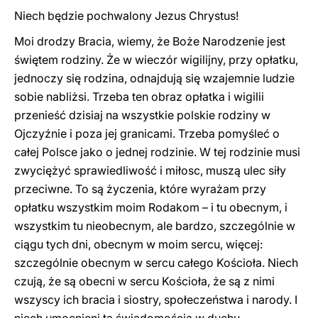
Niech będzie pochwalony Jezus Chrystus!
Moi drodzy Bracia, wiemy, że Boże Narodzenie jest
świętem rodziny. Że w wieczór wigilijny, przy opłatku,
jednoczy się rodzina, odnajdują się wzajemnie ludzie
sobie nabliżsi. Trzeba ten obraz opłatka i wigilii
przenieść dzisiaj na wszystkie polskie rodziny w
Ojczyźnie i poza jej granicami. Trzeba pomyśleć o
całej Polsce jako o jednej rodzinie. W tej rodzinie musi
zwyciężyć sprawiedliwość i miłosc, muszą ulec siły
przeciwne. To są życzenia, które wyrażam przy
opłatku wszystkim moim Rodakom – i tu obecnym, i
wszystkim tu nieobecnym, ale bardzo, szczególnie w
ciągu tych dni, obecnym w moim sercu, więcej:
szczególnie obecnym w sercu całego Kościoła. Niech
czują, że są obecni w sercu Kościoła, że są z nimi
wszyscy ich bracia i siostry, społeczeństwa i narody. I