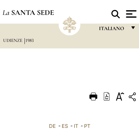
La
SANTA SEDE
ITALIANO
UDIENZE
1983
FRANÇAIS
ENGLISH
ITALIANO
PORTUGUÊS
ESPAÑOL
DEUTSCH
POLSKI
العربيّة
DE
-
ES
-
IT
-
PT
中文