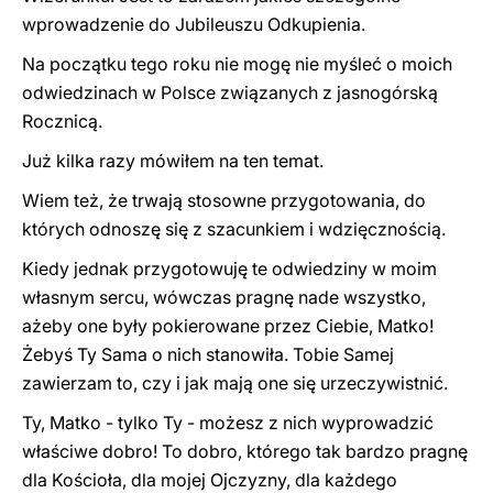
wprowadzenie do Jubileuszu Odkupienia.
Na początku tego roku nie mogę nie myśleć o moich
odwiedzinach w
P
olsce związanych z jasnogórską
Rocznicą.
Już kilka razy mówiłem na ten temat.
Wiem też, że trwają stosowne przygotowania, do
których odnoszę się z szacunkiem i wdzięcznością.
Kiedy jednak przygotowuję te odwiedziny w moim
własnym sercu, wówczas pragnę nade wszystko,
ażeby one były pokierowane przez Ciebie, Matko!
Żebyś Ty Sama o nich stanowiła. Tobie Samej
zawierzam to, czy i jak mają one się urzeczywistnić.
Ty, Matko - tylko Ty - możesz z nich wyprowadzić
właściwe dobro! To dobro, którego tak bardzo pragnę
dla Kościoła, dla mojej Ojczyzny, dla każdego