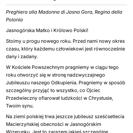
Preghiera alla Madonna di Jasna Gora, Regina della
Polonia
Jasnogórska Matko i Królowo Polski!
Stoimy u progu nowego roku. Przed nami nowy okres
czasu, który każdemu człowiekowi jest równocześnie
dany i zadany.
W Kościele Powszechnym pragniemy w ciągu tego
roku otworzyć się w stronę nadzwyczajnego
Jubileuszu naszego Odkupienia. Pragniemy w sposób
szczególny przyjąć to wszystko, co Ojciec
Przedwieczny ofiarował ludzkości w Chrystusie,
Twoim synu.
Na ziemi polskiej trwa jeszcze jubileusz sześćsetlecia
Macierzyńskiej obecności w Jasnogórskim
Wizerunku. Jest to zarazem jakieś szczególne