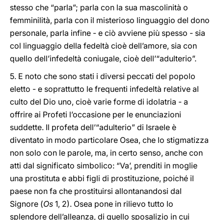
stesso che “parla”; parla con la sua mascolinità o
femminilità, parla con il misterioso linguaggio del dono
personale, parla infine - e ciò avviene più spesso - sia
col linguaggio della fedeltà cioè dell’amore, sia con
quello dell’infedeltà coniugale, cioè dell’“adulterio”.
5. E noto che sono stati i diversi peccati del popolo
eletto - e soprattutto le frequenti infedeltà relative al
culto del Dio uno, cioè varie forme di idolatria - a
offrire ai Profeti l’occasione per le enunciazioni
suddette. Il profeta dell’“adulterio” di Israele è
diventato in modo particolare Osea, che lo stigmatizza
non solo con le parole, ma, in certo senso, anche con
atti dal significato simbolico: “Va’, prenditi in moglie
una prostituta e abbi figli di prostituzione, poiché il
paese non fa che prostituirsi allontanandosi dal
Signore (
Os
1, 2). Osea pone in rilievo tutto lo
splendore dell’alleanza, di quello sposalizio in cui