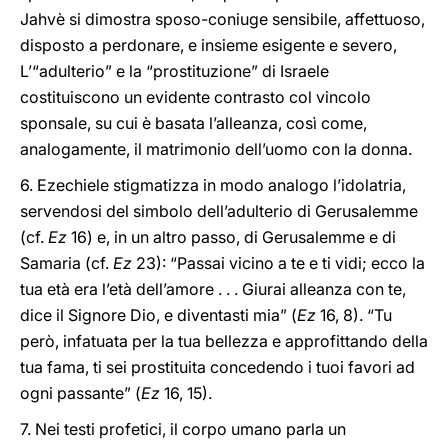
Jahvè si dimostra sposo-coniuge sensibile, affettuoso,
disposto a perdonare, e insieme esigente e severo,
L’“adulterio” e la “prostituzione” di Israele
costituiscono un evidente contrasto col vincolo
sponsale, su cui è basata l’alleanza, così come,
analogamente, il matrimonio dell’uomo con la donna.
6. Ezechiele stigmatizza in modo analogo l’idolatria,
servendosi del simbolo dell’adulterio di Gerusalemme
(cf.
Ez
16) e, in un altro passo, di Gerusalemme e di
Samaria (cf.
Ez
23): “Passai vicino a te e ti vidi; ecco la
tua età era l’età dell’amore . . . Giurai alleanza con te,
dice il Signore Dio, e diventasti mia” (
Ez
16, 8). “Tu
però, infatuata per la tua bellezza e approfittando della
tua fama, ti sei prostituita concedendo i tuoi favori ad
ogni passante” (
Ez
16, 15).
7. Nei testi profetici, il corpo umano parla un