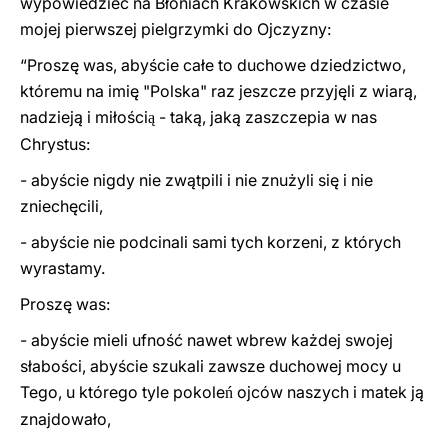
wypowiedzieć na Błoniach Krakowskich w czasie
mojej pierwszej pielgrzymki do Ojczyzny:
“Proszę was, abyście całe to duchowe dziedzictwo,
któremu na imię "Polska" raz jeszcze przyjęli z wiarą,
nadzieją i miłości
- taką, jaką zaszczepia w nas
ą
Chrystus:
- abyście nigdy nie zwątpili i nie znużyli się i nie
zniechęcili,
- abyście nie podcinali sami tych korzeni, z których
wyrastamy.
Proszę was:
- abyście mieli ufność nawet wbrew każdej swojej
słabości, abyście szukali zawsze ducho
w
ej mocy u
Tego, u którego tyle pokole
ojców naszych i matek ją
ń
znajdowało,