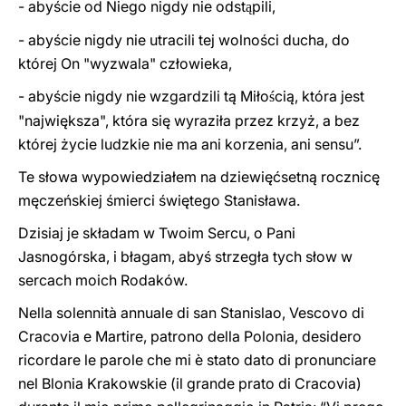
- abyście od Niego nigdy nie odst
pili,
ą
- abyście nigdy nie utracili tej wolności ducha, do
której On "wyzwala" człowieka,
- abyście nigdy nie wzgardzili tą Miło
cią, która jest
ś
"największa", która się wyraziła przez krzyż, a bez
której życie ludzkie nie ma ani korzenia, ani sensu”.
Te słowa wypowiedziałem na dziewięćsetną rocznicę
męczeńskiej śmierci świętego Stanisła
w
a.
Dzisiaj je składam w Twoim Sercu, o Pani
Jasnogórska, i błagam, abyś strzegła tych słow w
sercach moich Rodaków.
Nella solennità annuale di san Stanislao, Vescovo di
Cracovia e Martire, patrono della Polonia, desidero
ricordare le parole che mi è stato dato di pronunciare
nel Blonia Krakowskie (il grande prato di Cracovia)