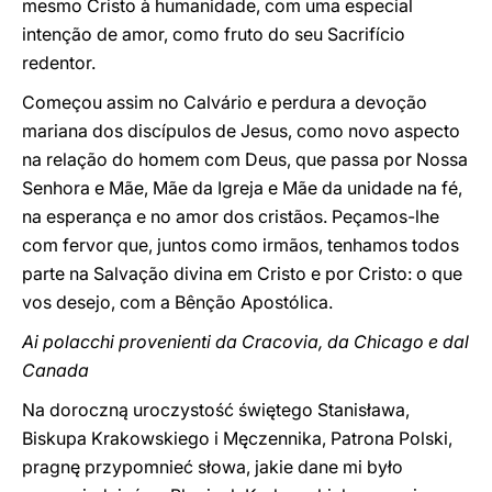
mesmo Cristo à humanidade, com uma especial
intenção de amor, como fruto do seu Sacrifício
redentor.
Começou assim no Calvário e perdura a devoção
mariana dos discípulos de Jesus, como novo aspecto
na relação do homem com Deus, que passa por Nossa
Senhora e Mãe, Mãe da Igreja e Mãe da unidade na fé,
na esperança e no amor dos cristãos. Peçamos-lhe
com fervor que, juntos como irmãos, tenhamos todos
parte na Salvação divina em Cristo e por Cristo: o que
vos desejo, com a Bênção Apostólica.
Ai polacchi provenienti da Cracovia, da Chicago e dal
Canada
Na doroczną uroczystość świętego Stanisława,
Biskupa Krakowskiego i Męczennika, Patrona Polski,
pragnę przypomnieć sło
w
a, jakie dane mi było