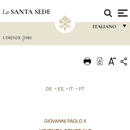
La
SANTA SEDE
ITALIANO
UDIENZE
1983
FRANÇAIS
ENGLISH
ITALIANO
PORTUGUÊS
ESPAÑOL
DE
-
ES
-
IT
-
PT
DEUTSCH
POLSKI
العربيّة
GIOVANNI PAOLO II
中文