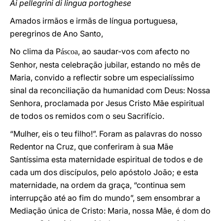
Ai pellegrini di lingua portoghese
Amados irmãos e irmãs de língua portuguesa,
peregrinos de Ano Santo,
No clima da P
, ao saudar-vos com afecto no
áscoa
Senhor, nesta celebração jubilar, estando no mês de
Maria, convido a reflectir sobre um especialíssimo
sinal da reconciliação da humanidad com Deus: Nossa
Senhora, proclamada por Jesus Cristo Mãe espiritual
de todos os remidos com o seu Sacrifício.
“Mulher, eis o teu filho!”. Foram as palavras do nosso
Redentor na Cruz, que conferiram à sua Mãe
Santíssima esta maternidade espiritual de todos e de
cada um dos discípulos, pelo apóstolo João; e esta
maternidade, na ordem da graça, “continua sem
interrupção até ao fim do mundo”, sem ensombrar a
Mediação única de Cristo: Maria, nossa Mãe, é dom do