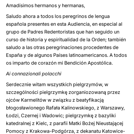
Amadísimos hermanos y hermanas,
Saludo ahora a todos los peregrinos de lengua
española presentes en esta Audiencia, en especial al
grupo de Padres Redentoristas que han seguido un
curso de historia y espiritualidad de la Orden; también
saludo a las otras peregrinaciones procedentes de
España y de algunos Países latinoamericanos. A todos
os imparto de corazón mi Bendición Apostólica.
Ai connazionali polacchi
Serdecznie witam wszystkich pielgrzymów, w
szczególności pielgrzymkę zorganiozowaną przez
ojców Karmelitów w związku z beatyfikacją
błogosławionego Rafała Kalinowskiego, z Warszawy,
Łodzi, Czernej i Wadowic; pielgrzymkę z bazyliki
katedralnej z Kielc, z parafii Matki Bożej Nieustającej
Pomocy z Krakowa-Podgórza, z dekanatu Katowice-