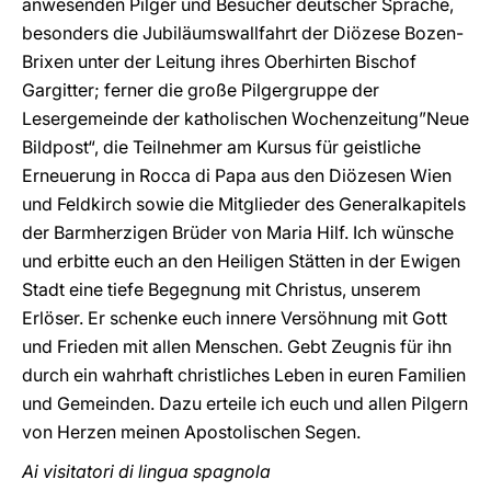
anwesenden Pilger und Besucher deutscher Sprache,
besonders die Jubiläumswallfahrt der Diözese Bozen-
Brixen unter der Leitung ihres Oberhirten Bischof
Gargitter; ferner die große Pilgergruppe der
Lesergemeinde der katholischen Wochenzeitung”Neue
Bildpost“, die Teilnehmer am Kursus für geistliche
Erneuerung in Rocca di Papa aus den Diözesen Wien
und Feldkirch sowie die Mitglieder des Generalkapitels
der Barmherzigen Brüder von Maria Hilf. Ich wünsche
und erbitte euch an den Heiligen Stätten in der Ewigen
Stadt eine tiefe Begegnung mit Christus, unserem
Erlöser. Er schenke euch innere Versöhnung mit Gott
und Frieden mit allen Menschen. Gebt Zeugnis für ihn
durch ein wahrhaft christliches Leben in euren Familien
und Gemeinden. Dazu erteile ich euch und allen Pilgern
von Herzen meinen Apostolischen Segen.
Ai visitatori di lingua spagnola