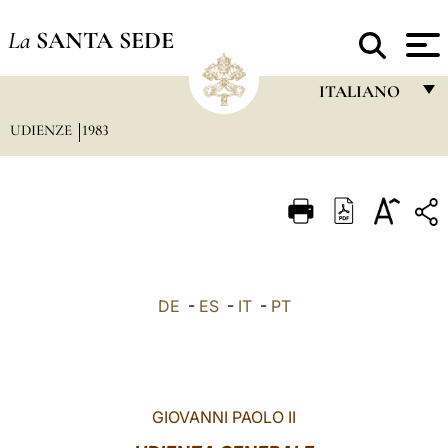
La
SANTA SEDE
ITALIANO
UDIENZE
1983
FRANÇAIS
ENGLISH
ITALIANO
PORTUGUÊS
ESPAÑOL
DE
-
ES
-
IT
-
PT
DEUTSCH
POLSKI
العربيّة
GIOVANNI PAOLO II
中文