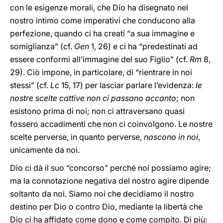
con le esigenze morali, che Dio ha disegnato nel
nostro intimo come imperativi che conducono alla
perfezione, quando ci ha creati “a sua immagine e
somiglianza” (cf.
Gen
1, 26) e ci ha “predestinati ad
essere conformi all’immagine del suo Figlio” (cf.
Rm
8,
29). Ciò impone, in particolare, di “rientrare in noi
stessi” (cf.
Lc
15, 17) per lasciar parlare l’evidenza:
le
nostre scelte cattive non ci passano accanto
; non
esistono prima di noi; non ci attraversano quasi
fossero accadimenti che non ci coinvolgono. Le nostre
scelte perverse, in quanto perverse,
nascono in noi
,
unicamente da noi.
Dio ci dà il suo “concorso” perché noi possiamo agire;
ma la connotazione negativa del nostro agire dipende
soltanto da noi. Siamo noi che decidiamo il nostro
destino per Dio o contro Dio, mediante la libertà che
Dio ci ha affidato come dono e come compito. Di più: