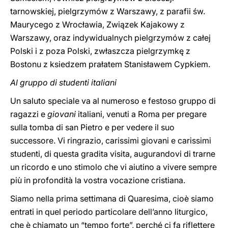
tarnowskiej, pielgrzymów z Warszawy, z parafii św.
Maurycego z Wrocławia, Związek Kajakowy z
Warszawy, oraz indywidualnych pielgrzymów z całej
Polski i z poza Polski, zwłaszcza pielgrzymkę z
Bostonu z ksiedzem prałatem Stanisławem Cypkiem.
Al gruppo di studenti italiani
Un saluto speciale va al numeroso e festoso gruppo di
ragazzi e
giovani
italiani, venuti a Roma per pregare
sulla tomba di san Pietro e per vedere il suo
successore. Vi ringrazio, carissimi giovani e carissimi
studenti, di questa gradita visita, augurandovi di trarne
un ricordo e uno stimolo che vi aiutino a vivere sempre
più in profondità la vostra vocazione cristiana.
Siamo nella prima settimana di Quaresima, cioè siamo
entrati in quel periodo particolare dell’anno liturgico,
che è chiamato un “tempo forte”, perché ci fa riflettere