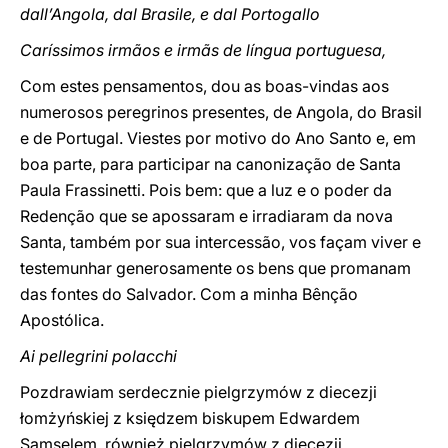
dall’Angola, dal Brasile, e dal Portogallo
Caríssimos irmãos e irmãs de língua portuguesa,
Com estes pensamentos, dou as boas-vindas aos
numerosos peregrinos presentes, de Angola, do Brasil
e de Portugal. Viestes por motivo do Ano Santo e, em
boa parte, para participar na canonização de Santa
Paula Frassinetti. Pois bem: que a luz e o poder da
Redenção que se apossaram e irradiaram da nova
Santa, também por sua intercessão, vos façam viver e
testemunhar generosamente os bens que promanam
das fontes do Salvador. Com a minha Bênção
Apostólica.
Ai pellegrini polacchi
Pozdrawiam serdecznie pielgrzymów z diecezji
łomży
ń
skiej z księdzem biskupem Edwardem
Samselem, również pielgrzymów z diecezji