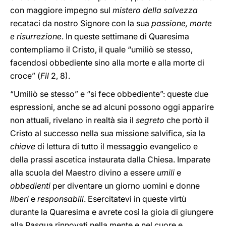
con maggiore impegno sul
mistero della salvezza
recataci da nostro Signore con la sua
passione, morte
e risurrezione
. In queste settimane di Quaresima
contempliamo il Cristo, il quale “umiliò se stesso,
facendosi obbediente sino alla morte e alla morte di
croce” (
Fil
2, 8).
“Umiliò se stesso” e “si fece obbediente”: queste due
espressioni, anche se ad alcuni possono oggi apparire
non attuali, rivelano in realtà sia il
segreto
che portò il
Cristo al successo nella sua missione salvifica, sia la
chiave
di lettura di tutto il messaggio evangelico e
della prassi ascetica instaurata dalla Chiesa. Imparate
alla scuola del Maestro divino a essere
umili
e
obbedienti
per diventare un giorno uomini e donne
liberi
e
responsabili
. Esercitatevi in queste virtù
durante la Quaresima e avrete così la gioia di giungere
alla Pasqua rinnovati nella mente e nel cuore e