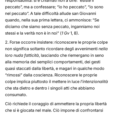
responsabilità: si è chiamati non a dire: “esiste il
peccato”, ma a confessare; “io ho peccato”, “io sono
nel peccato”. A tale difficoltà allude san Giovanni
quando, nella sua prima lettera, ci ammonisce: “Se
diciamo che siamo senza peccato, inganniamo noi
stessi e la verità non è in noi” (
1 Gv
1, 8).
2. Forse occorre insistere: riconoscere le proprie colpe
non significa soltanto ricordare degli avvenimenti
nella
loro nuda fatticità
, lasciando che riemergano in seno
alla memoria dei semplici comportamenti, dei gesti
quasi staccati dalla libertà, e magari in qualche modo
“rimossi” dalla coscienza. Riconoscere le proprie
colpe implica piuttosto il mettere in luce
l
’
intenzionalità
che sta dietro e dentro i singoli atti che abbiamo
consumato.
Ciò richiede il coraggio di ammettere la propria libertà
che si è giocata nel male. Ciò impone di confrontarsi