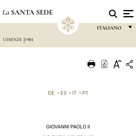
La
SANTA SEDE
ITALIANO
UDIENZE
1984
FRANÇAIS
ENGLISH
ITALIANO
PORTUGUÊS
ESPAÑOL
DE
-
ES
-
IT
-
PT
DEUTSCH
POLSKI
العربيّة
GIOVANNI PAOLO II
中文