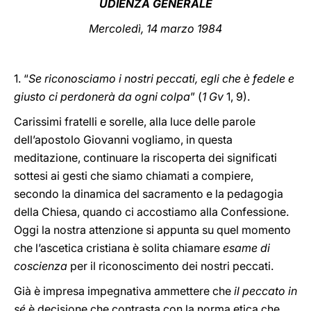
UDIENZA GENERALE
LATINE
Mercoledì, 14 marzo 1984
1. “
Se riconosciamo i nostri peccati, egli che è fedele e
giusto ci perdonerà da ogni colpa
” (
1 Gv
1, 9).
Carissimi fratelli e sorelle, alla luce delle parole
dell’apostolo Giovanni vogliamo, in questa
meditazione, continuare la riscoperta dei significati
sottesi ai gesti che siamo chiamati a compiere,
secondo la dinamica del sacramento e la pedagogia
della Chiesa, quando ci accostiamo alla Confessione.
Oggi la nostra attenzione si appunta su quel momento
che l’ascetica cristiana è solita chiamare
esame di
coscienza
per il riconoscimento dei nostri peccati.
Già è impresa impegnativa ammettere che
il peccato in
sé
è decisione che contrasta con la norma etica che