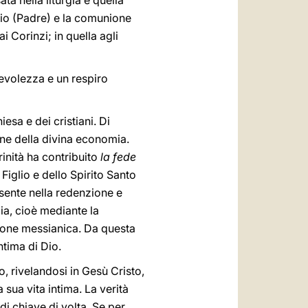
a nella liturgia è quella
Dio (Padre) e la comunione
i Corinzi; in quella agli
pevolezza e un respiro
iesa e dei cristiani. Di
ione della divina economia.
inità ha contribuito
la fede
 Figlio e dello Spirito Santo
ente nella redenzione e
gia, cioè mediante la
sione messianica. Da questa
ntima di Dio.
o, rivelandosi in Gesù Cristo,
a sua vita intima. La verità
di chiave di volta. Se per