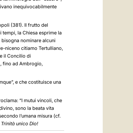
inivano inequivocabilmente
oli (381). Il frutto del
i tempi, la Chiesa esprime la
li bisogna nominare alcuni
pre-niceno citiamo Tertulliano,
 il Concilio di
, fino ad Ambrogio,
mque”, e che costituisce una
oclama: “I mutui vincoli, che
divino, sono la beata vita
e secondo l’umana misura (cf.
 Trinità unico Dio!