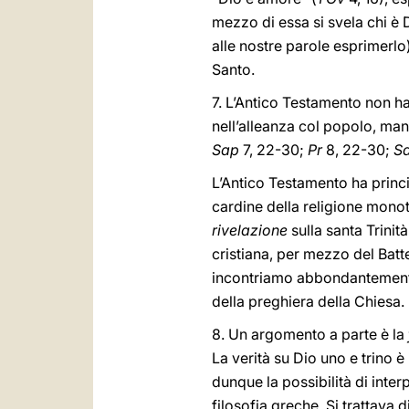
mezzo di essa si svela chi è 
alle nostre parole esprimerlo) 
Santo.
7. L’Antico Testamento non ha
nell’alleanza col popolo, man
Sap
7, 22-30;
Pr
8, 22-30;
Sa
L’Antico Testamento ha princi
cardine della religione mono
rivelazione
sulla santa Trinità
cristiana, per mezzo del Batte
incontriamo abbondantemente s
della preghiera della Chiesa.
8. Un argomento a parte è la
La verità su Dio uno e trino è
dunque la possibilità di inter
filosofia greche. Si trattava d