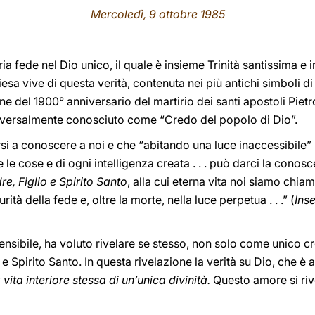
Mercoledì, 9 ottobre 1985
ia fede nel Dio unico, il quale è insieme Trinità santissima e 
iesa vive di questa verità, contenuta nei più antichi simboli di
ne del 1900° anniversario del martirio dei santi apostoli Piet
niversalmente conosciuto come “Credo del popolo di Dio”.
rsi a conoscere a noi e che “abitando una luce inaccessibile” 
e le cose e di ogni intelligenza creata . . . può darci la conos
e, Figlio e Spirito Santo
, alla cui eterna vita noi siamo chiama
ità della fede e, oltre la morte, nella luce perpetua . . .” (
Ins
ensibile, ha voluto rivelare se stesso, non solo come unico c
Spirito Santo. In questa rivelazione la verità su Dio, che è a
vita interiore stessa di un’unica divinità.
Questo amore si riv