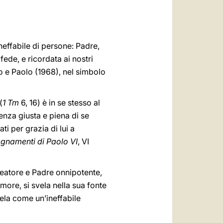
العربيّة
中文
LATINE
ineffabile di persone: Padre,
 fede, e ricordata ai nostri
ro e Paolo (1968), nel simbolo
(
1 Tm
6, 16) è in se stesso al
cenza giusta e piena di se
ti per grazia di lui a
egnamenti di Paolo VI
, VI
reatore e Padre onnipotente,
more, si svela nella sua fonte
ela come un’ineffabile