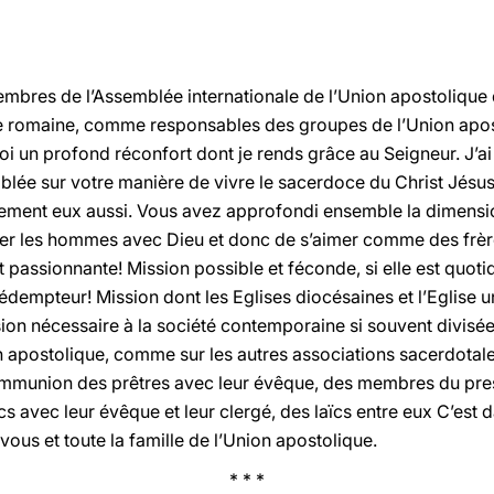
bres de l’Assemblée internationale de l’Union apostolique 
re romaine, comme responsables des groupes de l’Union apo
oi un profond réconfort dont je rends grâce au Seigneur. J’a
blée sur votre manière de vivre le sacerdoce du Christ Jésu
sement eux aussi. Vous avez approfondi ensemble la dimensi
lier les hommes avec Dieu et donc de s’aimer comme des frère
 et passionnante! Mission possible et féconde, si elle est quo
édempteur! Mission dont les Eglises diocésaines et l’Eglise u
ion nécessaire à la société contemporaine si souvent divisée! 
apostolique, comme sur les autres associations sacerdotales
mmunion des prêtres avec leur évêque, des membres du pres
ïcs avec leur évêque et leur clergé, des laïcs entre eux C’est
ous et toute la famille de l’Union apostolique.
* * *