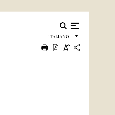
ITALIANO
FRANÇAIS
ENGLISH
ITALIANO
PORTUGUÊS
ESPAÑOL
DEUTSCH
POLSKI