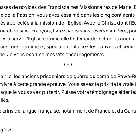
esses de novices des Franciscaines Missionnaires de Marie. 
rie de la Passion, vous avez essaimé dans les cinq continents
ès appréciée à la mission de l’Eglise. Avec le Christ, dont l’
ie et de saint François, livrez-vous sans réserve au Père, pou
ses à servir l’Eglise comme elle le demande, selon les orienta
ns tous les milieux, spécialement chez les pauvres et ceux qui
vie. Je vous exprime mes vifs encouragements.
* * *
voir ici les anciens prisonniers de guerre du camp de Rawa-R
ivre à cette grande épreuve. Vous savez le prix de la vraie li
à laquelle vous avez pu tenir. Puisse votre témoignage aider l
les.
 pèlerins de langue française, notamment de France et du Can
nglese