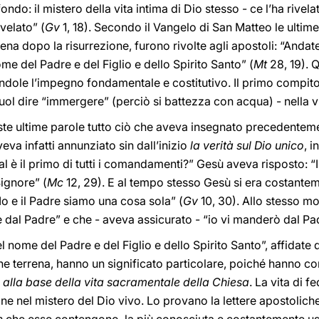
ondo: il mistero della vita intima di Dio stesso - ce l’ha rivel
ivelato” (
Gv
1, 18). Secondo il Vangelo di San Matteo le ultim
na dopo la risurrezione, furono rivolte agli apostoli: “Andate 
me del Padre e del Figlio e dello Spirito Santo” (
Mt
28, 19). 
ndole l’impegno fondamentale e costitutivo. Il primo compito
ol dire “immergere” (perciò si battezza con acqua) - nella vita
te ultime parole tutto ciò che aveva insegnato precedentemen
veva infatti annunziato sin dall’inizio
la verità sul Dio unico
, 
l è il primo di tutti i comandamenti?” Gesù aveva risposto: “Il 
Signore” (
Mc
12, 29). E al tempo stesso Gesù si era costante
“Io e il Padre siamo una cosa sola” (
Gv
10, 30). Allo stesso m
dal Padre” e che - aveva assicurato - “io vi manderò dal Pa
l nome del Padre e del Figlio e dello Spirito Santo”, affidate 
e terrena, hanno un significato particolare, poiché hanno con
a
alla base della vita sacramentale della Chiesa
. La vita di fe
e nel mistero del Dio vivo. Lo provano la lettere apostoliche,