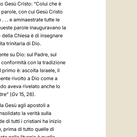
ato Gesù Cristo: “Colui che è
e parole, con cui Gesù Cristo
. . . e ammaestrate tutte le
Queste parole inauguravano la
 della Chiesa è di insegnare
 trinitaria di Dio.
te su Dio: sul Padre, sul
in conformità con la tradizione
primo è: ascolta Israele, il
mente rivolto a Dio come a
odo aveva rivelato anche lo
dre” (
Gv
15, 26).
da Gesù agli apostoli a
solidato la verità sulla
de di tutti i cristiani ha inizio
 prima di tutto quelle di