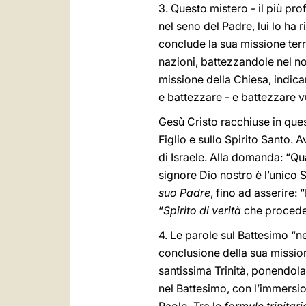
3. Questo mistero - il più prof
nel seno del Padre, lui lo ha r
conclude la sua missione terre
nazioni, battezzandole nel no
missione della Chiesa, indica
e battezzare - e battezzare vu
Gesù Cristo racchiuse in ques
Figlio e sullo Spirito Santo. A
di Israele. Alla domanda: “Qua
signore Dio nostro è l’unico 
suo Padre
, fino ad asserire: 
“
Spirito di verità
che procede 
4. Le parole sul Battesimo “ne
conclusione della sua mission
santissima Trinità, ponendol
nel Battesimo, con l’immersion