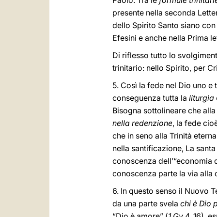
Paolo. Tra le
formule trinitari
presente nella seconda Letter
dello Spirito Santo siano con t
Efesini e anche nella Prima let
Di riflesso tutto lo svolgime
trinitario: nello Spirito, per Cr
5. Così la fede nel Dio uno e t
conseguenza tutta la
liturgia
Bisogna sottolineare che all
nella redenzione
, la fede cio
che in seno alla Trinità etern
nella santificazione, La santa
conoscenza dell’“economia de
conoscenza parte la via alla 
6. In questo senso il Nuovo Te
da una parte svela
chi è Dio 
“Dio è amore” (
1 Gv
4, 16), e