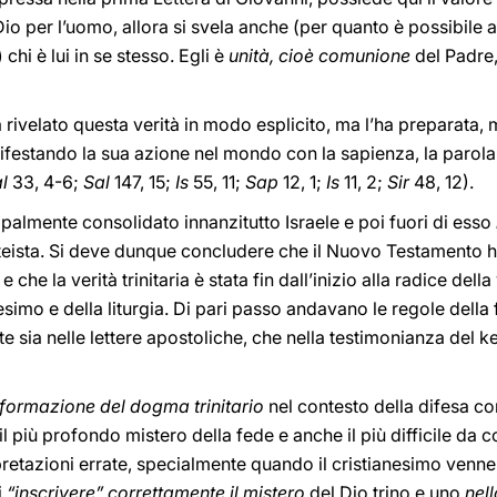
Dio per l’uomo, allora si svela anche (per quanto è possibile
chi è lui in se stesso. Egli è
unità, cioè comunione
del Padre, 
 rivelato questa verità in modo esplicito, ma l’ha preparata, 
ifestando la sua azione nel mondo con la sapienza, la parola 
l
33, 4-6;
Sal
147, 15;
Is
55, 11;
Sap
12, 1;
Is
11, 2;
Sir
48, 12).
palmente consolidato innanzitutto Israele e poi fuori di esso
teista. Si deve dunque concludere che il Nuovo Testamento 
 e che la verità trinitaria è stata fin dall’inizio alla radice del
simo e della liturgia. Di pari passo andavano le regole della 
ia nelle lettere apostoliche, che nella testimonianza del ke
formazione del dogma trinitario
nel contesto della difesa con
 il più profondo mistero della fede e anche il più difficile d
pretazioni errate, specialmente quando il cristianesimo venne 
i
“inscrivere” correttamente il mistero
del Dio trino e uno
nel