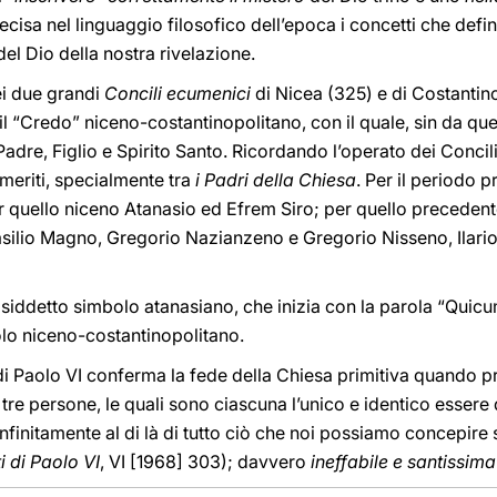
ecisa nel linguaggio filosofico dell’epoca i concetti che def
 del Dio della nostra rivelazione.
ei due grandi
Concili ecumenici
di Nicea (325) e di Costantinop
 il “Credo” niceno-costantinopolitano, con il quale, sin da que
 Padre, Figlio e Spirito Santo. Ricordando l’operato dei Conci
meriti, specialmente tra
i Padri della Chiesa
. Per il periodo 
r quello niceno Atanasio ed Efrem Siro; per quello precedente
silio Magno, Gregorio Nazianzeno e Gregorio Nisseno, Ilario
osiddetto simbolo atanasiano, che inizia con la parola “Quicu
lo niceno-costantinopolitano.
di Paolo VI conferma la fede della Chiesa primitiva quando pr
tre persone, le quali sono ciascuna l’unico e identico essere 
 infinitamente al di là di tutto ciò che noi possiamo concepir
 di Paolo VI
, VI [1968] 303); davvero
ineffabile e santissima