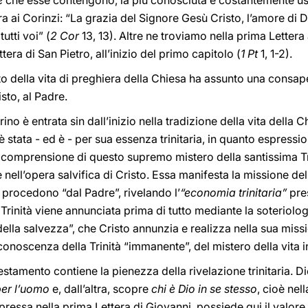
e
che esse contengono, la più conosciuta e costantemente usat
a ai Corinzi: “La grazia del Signore Gesù Cristo, l’amore di 
utti voi” (
2 Cor
13, 13). Altre ne troviamo nella prima Lettera a
tera di San Pietro, all’inizio del primo capitolo (
1 Pt
1, 1-2).
nto della vita di preghiera della Chiesa ha assunto una consa
isto, al Padre.
rino è entrata sin dall’inizio nella tradizione della vita della Ch
è stata - ed è - per sua essenza trinitaria, in quanto espress
a comprensione di questo supremo mistero della santissima Tr
è nell’opera salvifica di Cristo. Essa manifesta la missione del
a procedono “dal Padre”, rivelando l’
“economia trinitaria”
pres
 Trinità viene annunciata prima di tutto mediante la soteriolo
lla salvezza”, che Cristo annunzia e realizza nella sua mis
conoscenza della Trinità “immanente”, del mistero della vita i
stamento contiene la pienezza della rivelazione trinitaria. Di
per l’uomo
e, dall’altra, scopre
chi è Dio in se stesso
, cioè nell
spressa nella prima Lettera di Giovanni, possiede qui il valore 