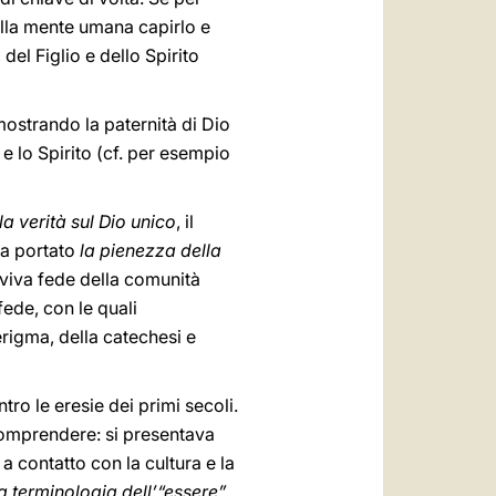
 alla mente umana capirlo e
del Figlio e dello Spirito
mostrando la paternità di Dio
e lo Spirito (cf. per esempio
la verità sul Dio unico
, il
ha portato
la pienezza della
la viva fede della comunità
fede, con le quali
rigma, della catechesi e
tro le eresie dei primi secoli.
a comprendere: si presentava
a contatto con la cultura e la
la terminologia dell’“essere”
,