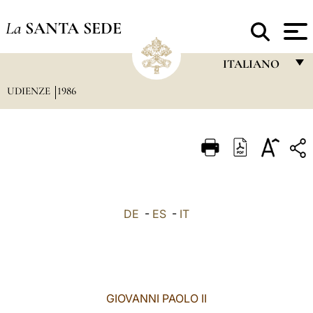
La
SANTA SEDE
ITALIANO
UDIENZE
1986
FRANÇAIS
ENGLISH
ITALIANO
PORTUGUÊS
ESPAÑOL
DE
-
ES
-
IT
DEUTSCH
POLSKI
العربيّة
GIOVANNI PAOLO II
中文