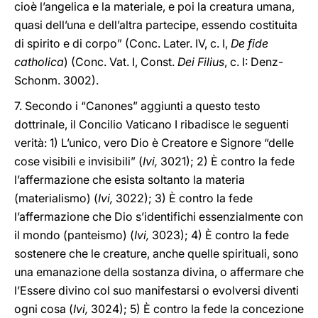
cioè l’angelica e la materiale, e poi la creatura umana,
quasi dell’una e dell’altra partecipe, essendo costituita
di spirito e di corpo” (Conc. Later. IV, c. I,
De fide
catholica
) (Conc. Vat. I, Const.
Dei Filius
, c. I: Denz-
Schonm. 3002).
7. Secondo i “Canones” aggiunti a questo testo
dottrinale, il Concilio Vaticano I ribadisce le seguenti
verità: 1) L’unico, vero Dio è Creatore e Signore “delle
cose visibili e invisibili” (
Ivi,
3021); 2) È contro la fede
l’affermazione che esista soltanto la materia
(materialismo) (
Ivi,
3022); 3) È contro la fede
l’affermazione che Dio s’identifichi essenzialmente con
il mondo (panteismo) (
Ivi,
3023); 4) È contro la fede
sostenere che le creature, anche quelle spirituali, sono
una emanazione della sostanza divina, o affermare che
l’Essere divino col suo manifestarsi o evolversi diventi
ogni cosa (
Ivi,
3024); 5) È contro la fede la concezione