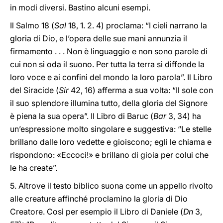
in modi diversi. Bastino alcuni esempi.
Il Salmo 18 (
Sal
18, 1. 2. 4) proclama: “I cieli narrano la
gloria di Dio, e l’opera delle sue mani annunzia il
firmamento . . . Non è linguaggio e non sono parole di
cui non si oda il suono. Per tutta la terra si diffonde la
loro voce e ai confini del mondo la loro parola”. Il Libro
del Siracide (
Sir
42, 16) afferma a sua volta: “Il sole con
il suo splendore illumina tutto, della gloria del Signore
è piena la sua opera”. Il Libro di Baruc (
Bar
3, 34) ha
un’espressione molto singolare e suggestiva: “Le stelle
brillano dalle loro vedette e gioiscono; egli le chiama e
rispondono: «Eccoci!» e brillano di gioia per colui che
le ha create”.
5. Altrove il testo biblico suona come un appello rivolto
alle creature affinché proclamino la gloria di Dio
Creatore. Così per esempio il Libro di Daniele (
Dn
3,