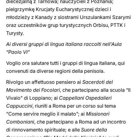
diecezjalną z Tarnowa; nauczycieli z Poznania;
pielgrzymkę Krucjaty Eucharystycznej dzieci i
młodzieży z Kanady z siostrami Urszulankami Szarymi
oraz uczestników grup turystycznych Orbisu, PTTK i
Turysty.
Ai diversi gruppi di lingua italiana raccolti nell’Aula
“Paolo VI”
Voglio ora salutare tutti i gruppi di lingua italiana, qui
convenuti da diverse regioni della penisola.
Rivolgo un affettuoso pensiero ai
Sacerdoti del
Movimento dei Focolari
, che partecipano alla scuola “Il
Vivaio” di Loppiano; ai
Cappellani Ospedalieri
Cappuccini
, riuniti a Roma per un corso sul tema
“Come servire meglio il malato”; ai
Missionari
Comboniani
, che partecipano a Roma ad un incontro
di rinnovamento spirituale; e alle
Suore della