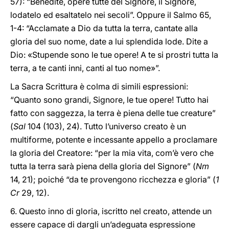
57): “Benedite, opere tutte del Signore, il Signore,
lodatelo ed esaltatelo nei secoli”. Oppure il Salmo 65,
1-4: “Acclamate a Dio da tutta la terra, cantate alla
gloria del suo nome, date a lui splendida lode. Dite a
Dio: «Stupende sono le tue opere! A te si prostri tutta la
terra, a te canti inni, canti al tuo nome»”.
La Sacra Scrittura è colma di simili espressioni:
“Quanto sono grandi, Signore, le tue opere! Tutto hai
fatto con saggezza, la terra è piena delle tue creature”
(
Sal
104 (103), 24). Tutto l’universo creato è un
multiforme, potente e incessante appello a proclamare
la gloria del Creatore: “per la mia vita, com’è vero che
tutta la terra sarà piena della gloria del Signore” (
Nm
14, 21); poiché “da te provengono ricchezza e gloria” (
1
Cr
29, 12).
6. Questo inno di gloria, iscritto nel creato, attende un
essere capace di dargli un’adeguata espressione