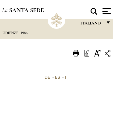
La
SANTA SEDE
ITALIANO
UDIENZE
1986
FRANÇAIS
ENGLISH
ITALIANO
PORTUGUÊS
ESPAÑOL
DE
-
ES
-
IT
DEUTSCH
POLSKI
العربيّة
中文