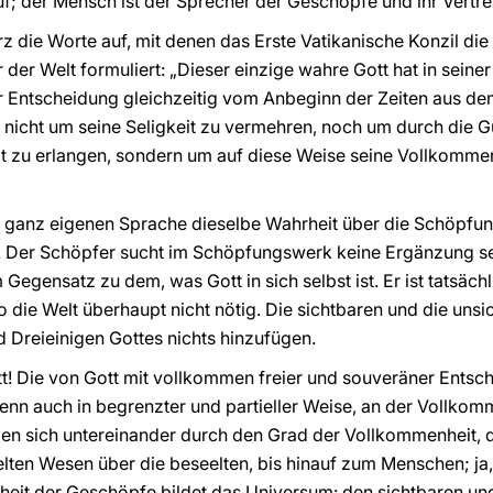
 der Mensch ist der Sprecher der Geschöpfe und ihr Vertret
rz die Worte auf, mit denen das Erste Vatikanische Konzil die
er Welt formuliert: „Dieser einzige wahre Gott hat in seine
r Entscheidung gleichzeitig vom Anbeginn der Zeiten aus de
nicht um seine Seligkeit zu vermehren, noch um durch die Gü
eit zu erlangen, sondern um auf diese Weise seine Vollkomm
ner ganz eigenen Sprache dieselbe Wahrheit über die Schöpfun
. Der Schöpfer sucht im Schöpfungswerk keine Ergänzung sei
egensatz zu dem, was Gott in sich selbst ist. Er ist tatsäch
o die Welt überhaupt nicht nötig. Die sichtbaren und die un
d Dreieinigen Gottes nichts hinzufügen.
t! Die von Gott mit vollkommen freier und souveräner Entsc
nn auch in begrenzter und partieller Weise, an der Vollkomm
iden sich untereinander durch den Grad der Vollkommenheit,
en Wesen über die beseelten, bis hinauf zum Menschen; ja, 
heit der Geschöpfe bildet das Universum: den sichtbaren un