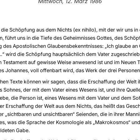
Mittwoch, 12. März 1986
 die Schöpfung aus dem Nichts (ex nihilo), mit der wir uns 
, führt uns in die Tiefe des Geheimnisses Gottes, des Schö
ung des Apostolischen Glaubensbekenntnisses: „Ich glaube an 
“ wird die Schöpfung hauptsächlich dem Vater zugeschrieben.
ten Testament auf gewisse Weise anwesend ist und im Neuen 
s Johannes, voll offenbart wird, das Werk der drei Personen d
chen Texte können wir sagen, dass die Erschaffung der Welt i
 Sohnes, der mit dem Vater eines Wesens ist, und ihre Quelle 
 Liebe, die Person ist, eines Wesens mit dem Vater und dem S
er Erschaffung der Welt aus dem Nichts, das heißt das Gesc
er „sichtbaren und unsichtbaren“ Seienden, die in ihrer Manni
lles, was die Sprache der Kosmologie als „Makrokosmos“ un
uldeten Gabe.