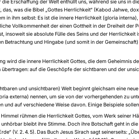
 die Erschaffung der Welt enthüllt uns, während sie uns in d
st, das, was die Bibel „Gottes Herrlichkeit“ (Kabod Jahwe, do
lem in ihm selbst: Es ist die innere Herrlichkeit (gloria intern
che Vollkommenheit der einen Gottheit in der Dreiheit der Pe
, insoweit sie absolute Fülle des Seins und der Herrlichkeit i
en Betrachtung und Hingabe (und somit in der Gemeinschaft)
 wird die innere Herrlichkeit Gottes, die dem Geheimnis der 
übertragen: auf die Geschöpfe der sichtbaren und der unsic
chtbaren und unsichtbaren) Welt beginnt gleichsam eine neue
gloria externa) nennen, um sie von der vorhergehenden zu unt
llen und auf verschiedene Weise davon. Einige Beispiele solle
e Himmel rühmen die Herrlichkeit Gottes, vom Werk seiner 
nhörbar bleibt ihre Stimme. Doch ihre Botschaft geht in die 
de“ (V. 2. 4. 5). Das Buch Jesus Sirach sagt seinerseits: „Übe