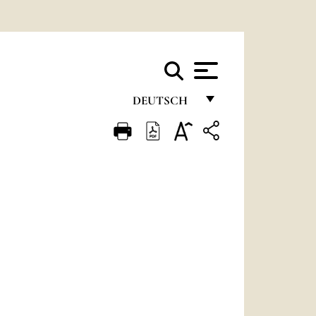
DEUTSCH
FRANÇAIS
ENGLISH
ITALIANO
PORTUGUÊS
ESPAÑOL
DEUTSCH
POLSKI