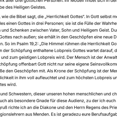
rk aller drei göttlichen Personen. Ihr Modell findet sich in 
ebe des Heiligen Geistes.
ie die Bibel sagt, die „Herrlichkeit Gottes“. In Gott selbst me
 einen Gottes in drei Personen; sie ist die Fülle der Wahrhe
 und Schenken zwischen Vater, Sohn und Heiligem Geist. D
it Gottes nach außen; sie erhält in den Geschöpfen eine neue D
von. So im Psalm 19,2: „Die Himmel rühmen die Herrlichkeit 
n der Schöpfung enthaltene Lobpreis Gottes wartet darauf, 
t und zum geistigen Lobpreis wird. Der Mensch ist der Anwalt
chöpfung offenbart Gott nicht nur seine eigene Seinsvollkomm
ße den Geschöpfen mit. Als Krone der Schöpfung ist der Me
lichkeit in ihm voll aufleuchtet und zum höchsten Lobpreis u
tes wird.
r und Schwestern, dieser unseren hohen menschlichen und chr
euch als besondere Gnade für diese Audienz, zu der ich euch 
uß richte ich an die Diakone und den Herrn Regens des Prie
igionslehrern aus Menden. Es ist geradezu eure Berufsaufga