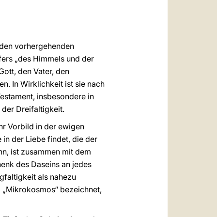
العربيّة
中文
LATINE
in den vorhergehenden
pfers „des Himmels und der
Gott, den Vater, den
 In Wirklichkeit ist sie nach
Testament, insbesondere in
er Dreifaltigkeit.
hr Vorbild in der ewigen
in der Liebe findet, die der
ohn, ist zusammen mit dem
henk des Daseins an jedes
gfaltigkeit als nahezu
d „Mikrokosmos“ bezeichnet,