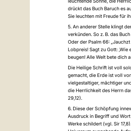
leuchtende Sonne, die Herrlic
drückt das Buch Baruch es aus:
Sie leuchten mit Freude für ih
5. An anderer Stelle klingt d
verkünden. So z. B. das Buch D
Oder der Psalm 66: „Jauchzt 
Lobpreis! Sagt zu Gott: ‚Wie
beugen! Alle Welt bete dich a
Die Heilige Schrift ist voll s
gemacht, die Erde ist voll v
vielgestaltiger, mächtiger un
die Herrlichkeit des Herrn d
29,12).
6. Diese der Schöpfung inne
Ausdruck in Begriff und Wort
Werke schildert (vgl. Sir 17,