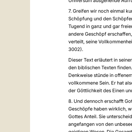
Universum ausgehende Aufruf;
7. Greifen wir noch einmal ku
Schöpfung und den Schöpfer d
Tugend in ganz und gar freie
andere Geschöpf erschaffen, 
verteilt, seine Vollkommenh
3002).
Dieser Text erläutert in sei
den biblischen Texten finden
Denkweise stünde in offenem G
vollkommene Sein. Er hat als
der Göttlichkeit des Einen un
8. Und dennoch erschafft Got
Geschöpfe haben wirklich, we
Gottes Anteil. Sie untersche
angefangen von den unbeseelt
geistigen Wesen. Die Gesamt