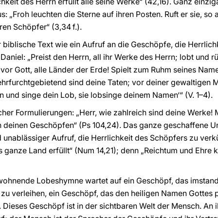
hkeit des Herrn erfüllt alle seine Werke“ (42,16). Ganz einzig
 „Froh leuchten die Sterne auf ihren Posten. Ruft er sie, so a
ren Schöpfer“ (3,34 f.).
er biblische Text wie ein Aufruf an die Geschöpfe, die Herrlic
aniel: „Preist den Herrn, all ihr Werke des Herrn; lobt und rü
vor Gott, alle Länder der Erde! Spielt zum Ruhm seines Namen
 ehrfurchtgebietend sind deine Taten; vor deiner gewaltigen 
n und singe dein Lob, sie lobsinge deinem Namen‘“ (V. 1–4).
olcher Formulierungen: „Herr, wie zahlreich sind deine Werke! M
on deinen Geschöpfen“ (Ps 104,24). Das ganze geschaffene Un
d unablässiger Aufruf, die Herrlichkeit des Schöpfers zu ver
as ganze Land erfüllt“ (Num 14,21); denn „Reichtum und Ehre 
wohnende Lobeshymne wartet auf ein Geschöpf, das imstand
 zu verleihen, ein Geschöpf, das den heiligen Namen Gottes p
8). Dieses Geschöpf ist in der sichtbaren Welt der Mensch. An 