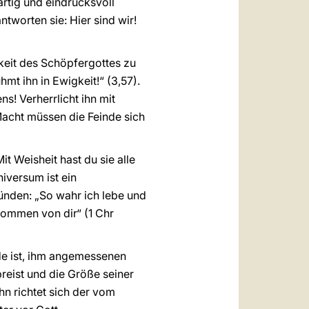
artig und eindrucksvoll
ntworten sie: Hier sind wir!
hkeit des Schöpfergottes zu
hmt ihn in Ewigkeit!“ (3,57).
s! Verherrlicht ihn mit
Macht müssen die Feinde sich
it Weisheit hast du sie alle
iversum ist ein
künden: „So wahr ich lebe und
kommen von dir“ (1 Chr
e ist, ihm angemessenen
reist und die Größe seiner
ihn richtet sich der vom