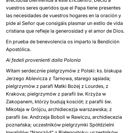
afectuosa bienvenida a este Encuentro. Decid a
vuestros seres queridos que el Papa tiene presentes
las necesidades de vuestros hogares en la oración y
pide al Señor que consigáis plasmar un estilo de vida
cristiana que refleje la generosidad y el amor de Dios.
En prueba de benevolencia os imparto la Bendición
Apostólica.
Ai fedeli provenienti dalla Polonia
Witam serdecznie pielgrzymów z Polski: ks. biskupa
Jerzego Ablevicza z Tarnowa, starego sąsiada;
pielgrzymów z parafi Matki Bożej z Lourdes, z
Krakova; pielgrzymów z parafii św. Krzyża w
Zakopanem, którzy budują kosciół; z parafii św.
Mikołaja w Grójcu, archidiecezja warszawska; z
parafii św. Andrzeja Boboli w Rawiczu, archidiecezia
poznańska; uczestników pielgrzymki Spółdzielni
Inwalidów “Naprzód” z Białegostoku; uczestników