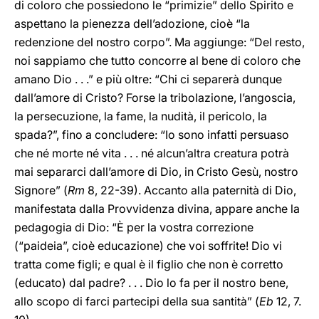
di coloro che possiedono le “primizie” dello Spirito e
aspettano la pienezza dell’adozione, cioè “la
redenzione del nostro corpo”. Ma aggiunge: “Del resto,
noi sappiamo che tutto concorre al bene di coloro che
amano Dio . . .” e più oltre: “Chi ci separerà dunque
dall’amore di Cristo? Forse la tribolazione, l’angoscia,
la persecuzione, la fame, la nudità, il pericolo, la
spada?”, fino a concludere: “Io sono infatti persuaso
che né morte né vita . . . né alcun’altra creatura potrà
mai separarci dall’amore di Dio, in Cristo Gesù, nostro
Signore” (
Rm
8, 22-39). Accanto alla paternità di Dio,
manifestata dalla Provvidenza divina, appare anche la
pedagogia di Dio: “È per la vostra correzione
(“paideia”, cioè educazione) che voi soffrite! Dio vi
tratta come figli; e qual è il figlio che non è corretto
(educato) dal padre? . . . Dio lo fa per il nostro bene,
allo scopo di farci partecipi della sua santità” (
Eb
12, 7.