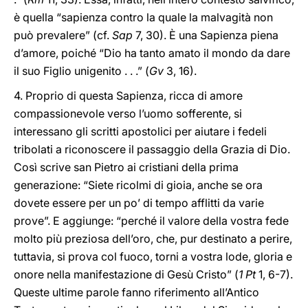
è quella “sapienza contro la quale la malvagità non
può prevalere” (cf.
Sap
7, 30). È una Sapienza piena
d’amore, poiché “Dio ha tanto amato il mondo da dare
il suo Figlio unigenito . . .” (
Gv
3, 16).
4. Proprio di questa Sapienza, ricca di amore
compassionevole verso l’uomo sofferente, si
interessano gli scritti apostolici per aiutare i fedeli
tribolati a riconoscere il passaggio della Grazia di Dio.
Così scrive san Pietro ai cristiani della prima
generazione: “Siete ricolmi di gioia, anche se ora
dovete essere per un po’ di tempo afflitti da varie
prove”. E aggiunge: “perché il valore della vostra fede
molto più preziosa dell’oro, che, pur destinato a perire,
tuttavia, si prova col fuoco, torni a vostra lode, gloria e
onore nella manifestazione di Gesù Cristo” (
1 Pt
1, 6-7).
Queste ultime parole fanno riferimento all’Antico