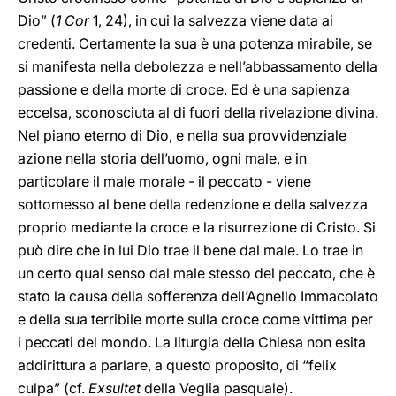
Dio” (
1 Cor
1, 24), in cui la salvezza viene data ai
credenti. Certamente la sua è una potenza mirabile, se
si manifesta nella debolezza e nell’abbassamento della
passione e della morte di croce. Ed è una sapienza
eccelsa, sconosciuta al di fuori della rivelazione divina.
Nel piano eterno di Dio, e nella sua provvidenziale
azione nella storia dell’uomo, ogni male, e in
particolare il male morale - il peccato - viene
sottomesso al bene della redenzione e della salvezza
proprio mediante la croce e la risurrezione di Cristo. Si
può dire che in lui Dio trae il bene dal male. Lo trae in
un certo qual senso dal male stesso del peccato, che è
stato la causa della sofferenza dell’Agnello Immacolato
e della sua terribile morte sulla croce come vittima per
i peccati del mondo. La liturgia della Chiesa non esita
addirittura a parlare, a questo proposito, di “felix
culpa” (cf.
Exsultet
della Veglia pasquale).