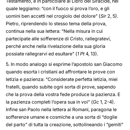
Testamento, e in particolare al Libro del Siracide, nel
quale leggiamo: “con il fuoco si prova l’oro, e gli
uomini ben accetti nel crogiolo del dolore” (
Sir
2, 5).
Pietro, riprendendo lo stesso tema della prova,
continua nella sua lettera: “Nella misura in cui
partecipate alle sofferenze di Cristo, rallegratevi,
perché anche nella rivelazione della sua gloria
possiate rallegrarvi ed esultare” (
1 Pt
4, 13).
5. In modo analogo si esprime l’apostolo san Giacomo
quando esorta i cristiani ad affrontare le prove con
letizia e pazienza: “Considerate perfetta letizia, miei
fratelli, quando subite ogni sorta di prove, sapendo
che la prova della vostra fede produce la pazienza. E
la pazienza completi l’opera sua in voi” (
Gc
1, 2-4).
Infine san Paolo nella lettera ai Romani, paragona le
sofferenze umane e cosmiche a una sorta di “doglie
del parto” di tutta la creazione, sottolineando i “gemiti”