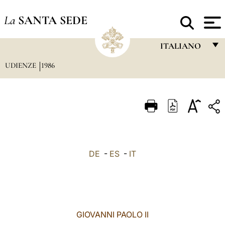
La
SANTA SEDE
ITALIANO
UDIENZE
1986
FRANÇAIS
ENGLISH
ITALIANO
PORTUGUÊS
ESPAÑOL
DE
-
ES
-
IT
DEUTSCH
POLSKI
العربيّة
GIOVANNI PAOLO II
中文