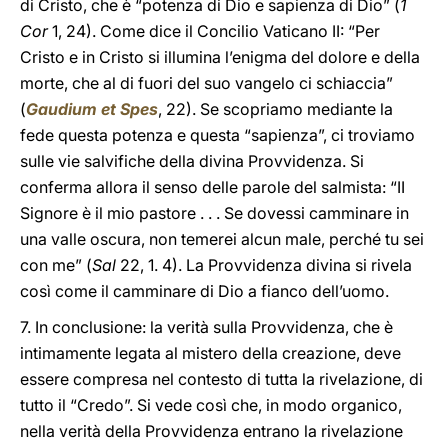
di Cristo, che è “potenza di Dio e sapienza di Dio” (
1
Cor
1, 24). Come dice il Concilio Vaticano II: “Per
Cristo e in Cristo si illumina l’enigma del dolore e della
morte, che al di fuori del suo vangelo ci schiaccia”
(
Gaudium et Spes
, 22). Se scopriamo mediante la
fede questa potenza e questa “sapienza”, ci troviamo
sulle vie salvifiche della divina Provvidenza. Si
conferma allora il senso delle parole del salmista: “II
Signore è il mio pastore . . . Se dovessi camminare in
una valle oscura, non temerei alcun male, perché tu sei
con me” (
Sal
22, 1. 4). La Provvidenza divina si rivela
così come il camminare di Dio a fianco dell’uomo.
7. In conclusione: la verità sulla Provvidenza, che è
intimamente legata al mistero della creazione, deve
essere compresa nel contesto di tutta la rivelazione, di
tutto il “Credo”. Si vede così che, in modo organico,
nella verità della Provvidenza entrano la rivelazione