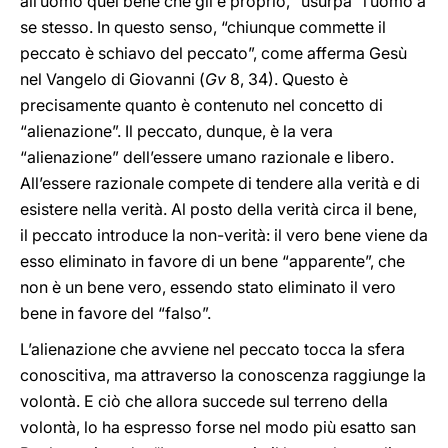
all’uomo quel bene che gli è proprio, “usurpa” l’uomo a
se stesso. In questo senso, “chiunque commette il
peccato è schiavo del peccato”, come afferma Gesù
nel Vangelo di Giovanni (
Gv
8, 34). Questo è
precisamente quanto è contenuto nel concetto di
“alienazione”. Il peccato, dunque, è la vera
“alienazione” dell’essere umano razionale e libero.
All’essere razionale compete di tendere alla verità e di
esistere nella verità. Al posto della verità circa il bene,
il peccato introduce la non-verità: il vero bene viene da
esso eliminato in favore di un bene “apparente”, che
non è un bene vero, essendo stato eliminato il vero
bene in favore del “falso”.
L’alienazione che avviene nel peccato tocca la sfera
conoscitiva, ma attraverso la conoscenza raggiunge la
volontà. E ciò che allora succede sul terreno della
volontà, lo ha espresso forse nel modo più esatto san