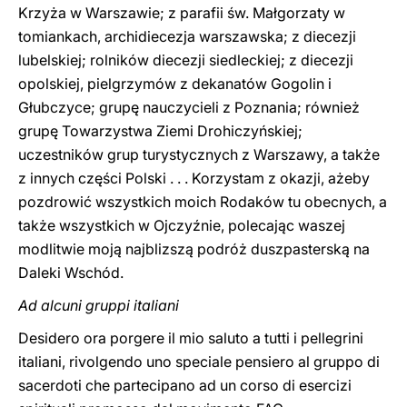
Krzyża w Warszawie; z parafii św. Małgorzaty w
tomiankach, archidiecezja warszawska; z diecezji
lubelskiej; rolników diecezji siedleckiej; z diecezji
opolskiej, pielgrzymów z dekanatów Gogolin i
Głubczyce; grupę nauczycieli z Poznania; również
grupę Towarzystwa Ziemi Drohiczyńskiej;
uczestników grup turystycznych z Warszawy, a także
z innych części Polski . . . Korzystam z okazji, ażeby
pozdrowić wszystkich moich Rodaków tu obecnych, a
także wszystkich w Ojczyźnie, polecając waszej
modlitwie moją najblizszą podróż duszpasterską na
Daleki Wschód.
Ad alcuni gruppi italiani
Desidero ora porgere il mio saluto a tutti i pellegrini
italiani, rivolgendo uno speciale pensiero al gruppo di
sacerdoti che partecipano ad un corso di esercizi