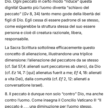
Dio. Ogni peccato in certo modo “riduce” questa
dignità! Quanto più l’uomo diventa “schiavo del
peccato” (
Gv
8, 34) tanto meno gode della libertà dei
figli di Dio. Egli cessa di essere padrone di se stesso,
come esigerebbe la struttura stessa del suo essere
persona e cioè di creatura razionale, libera,
responsabile.
La Sacra Scrittura sottolinea efficacemente questo
concetto di alienazione, illustrandone una triplice
dimensione: l’alienazione del peccatore da se stesso
(cf. Sal 57,4: alienati sunt peccatores ab utero), da Dio
(cf.
Ez
14, 7: [qui] alienatus fuerit a me;
Ef
4, 18: alienati
a vita Dei), dalla comunità (cf.
Ef
2, 12: alienati a
conversatione Israel).
8. Il peccato è dunque non solo “contro” Dio, ma anche
contro l’uomo. Come insegna il Concilio Vaticano II: “Il
peccato è . . . una diminuzione per l’uomo stesso,