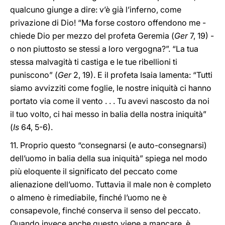
qualcuno giunge a dire: v’è già l’inferno, come
privazione di Dio! “Ma forse costoro offendono me -
chiede Dio per mezzo del profeta Geremia (
Ger
7, 19) -
o non piuttosto se stessi a loro vergogna?”. “La tua
stessa malvagità ti castiga e le tue ribellioni ti
puniscono” (
Ger
2, 19). E il profeta Isaia lamenta: “Tutti
siamo avvizziti come foglie, le nostre iniquità ci hanno
portato via come il vento . . . Tu avevi nascosto da noi
il tuo volto, ci hai messo in balia della nostra iniquità”
(
Is
64, 5-6).
11. Proprio questo “consegnarsi (e auto-consegnarsi)
dell’uomo in balia della sua iniquità” spiega nel modo
più eloquente il significato del peccato come
alienazione dell’uomo. Tuttavia il male non è completo
o almeno è rimediabile, finché l’uomo ne è
consapevole, finché conserva il senso del peccato.
Quando invece anche questo viene a mancare, è