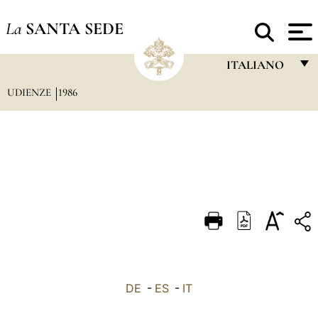
La
SANTA SEDE
ITALIANO
UDIENZE
1986
FRANÇAIS
ENGLISH
ITALIANO
PORTUGUÊS
ESPAÑOL
DEUTSCH
POLSKI
العربيّة
DE
-
ES
-
IT
中文