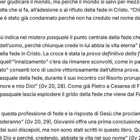
er giudicare il mondo, ma perché il mondo si salvi per mezzo 
lta che si fa, all’adesione o al rifiuto della fede in Cristo. “Ch
 è stato già condannato perché non ha creduto nel nome dell
ù indica nel
mistero pasquale
il punto centrale della fede ch
o dell’uomo, perché chiunque crede in lui abbia la vita eterna” 
ella fede in Cristo. La croce è stata la
prova definitiva della 
a quell’“innalzamento” c’era da rimanere sconvolti, come in pa
citato” consentì loro di uscire vittoriosamente dall’ultima pr
pasquale della fede, durante il suo incontro col Risorto proru
nore e mio Dio!” (
Gv
20, 28). Come già Pietro a Cesarea di Fi
asquale lascia esplodere il grido della fede che viene dal P
 questa professione di fede e la risposta di Gesù che proclam
rederanno” (
Gv
20, 29), Giovanni offre una prima conclusione 
i suoi discepoli, ma non sono stati scritti in questo libro. Que
 di Dio e perché, credendo, abbiate la vita nel suo nome” (
Gv
2