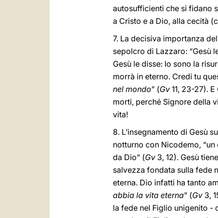
autosufficienti che si fidano 
a Cristo e a Dio, alla cecità (c
7. La decisiva importanza de
sepolcro di Lazzaro: “Gesù le 
Gesù le disse: Io sono la risu
morrà in eterno. Credi tu ques
nel mondo
” (
Gv
11, 23-27). E
morti, perché Signore della vi
vita!
8. L’insegnamento di Gesù su
notturno con Nicodemo, “un c
da Dio” (
Gv
3, 12). Gesù tiene
salvezza fondata sulla fede n
eterna. Dio infatti ha tanto a
abbia la vita eterna
” (
Gv
3, 1
la fede nel Figlio unigenito -