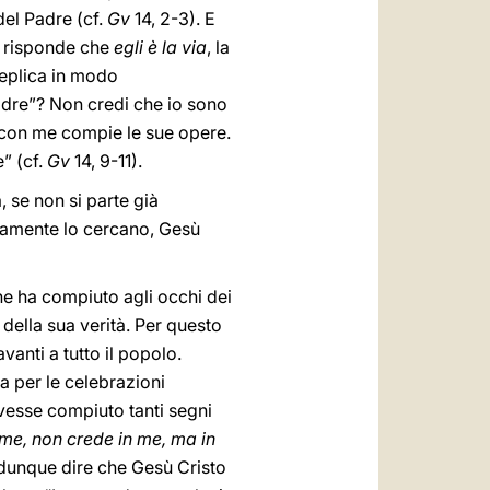
del Padre (cf.
Gv
14, 2-3). E
ù risponde che
egli è la via
, la
replica in modo
Padre”? Non credi che io sono
è con me compie le sue opere.
e” (cf.
Gv
14, 9-11).
, se non si parte già
piamente lo cercano, Gesù
che ha compiuto agli occhi dei
 della sua verità. Per questo
vanti a tutto il popolo.
a per le celebrazioni
avesse compiuto tanti segni
 me, non crede in me, ma in
 dunque dire che Gesù Cristo