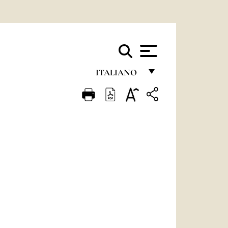
ITALIANO
FRANÇAIS
ENGLISH
ITALIANO
PORTUGUÊS
ESPAÑOL
DEUTSCH
POLSKI