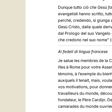
Dunque
tutto ciò che Gesù f
evangelisti hanno scritto, tu
perché, credendo, si giunga a
Gesù Cristo, dalla quale deriva
dal Prologo del suo Vangelo - 
che credono nel suo nome” (
Ai fedeli di lingua francese
Je salue les membres de la C
tes à Rome pour votre Assem
ê
témoins, à l’exemple du bienh
auxquels il tenait, mais, voul
vos motivations, pour donner
travailleurs du monde, décou
fondateur, le Père Cardijn. 
camarades du monde ouvrier