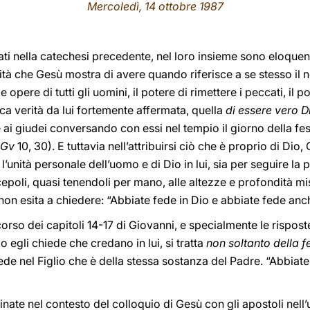
Mercoledì, 14 ottobre 1987
zati nella catechesi precedente, nel loro insieme sono eloquent
tà che Gesù mostra di avere quando riferisce a se stesso il nom
le opere di tutti gli uomini, il potere di rimettere i peccati, il
nica verità da lui fortemente affermata, quella
di essere vero D
ai giudei conversando con essi nel tempio il giorno della fest
Gv
10, 30). E tuttavia nell’attribuirsi ciò che è proprio di Di
r l’unità personale dell’uomo e di Dio in lui, sia per seguire l
poli, quasi tenendoli per mano, alle altezze e profondità mis
non esita a chiedere: “Abbiate fede in Dio e abbiate fede anc
scorso dei capitoli 14-17 di Giovanni, e specialmente le risp
 egli chiede che credano in lui, si tratta
non soltanto della 
ede nel Figlio che è della stessa sostanza del Padre. “Abbiate
ate nel contesto del colloquio di Gesù con gli apostoli nell’u