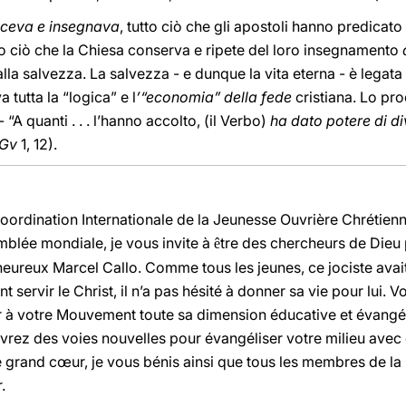
aceva e insegnava
, tutto ciò che gli apostoli hanno predicato 
tto ciò che la Chiesa conserva e ripete del loro insegnamento
lla salvezza. La salvezza - e dunque la vita eterna - è legata
 tutta la “logica” e l
’“economia” della fede
cristiana. Lo pr
“A quanti . . . l’hanno accolto, (il Verbo)
ha dato potere di div
Gv
1, 12).
oordination Internationale de la Jeunesse Ouvrière Chrétien
blée mondiale, je vous invite à
tre des chercheurs de Dieu 
ê
eureux Marcel Callo. Comme tous les jeunes, ce jociste avait
ant servir le Christ, il n’a pas hésité à donner sa vie pour lui.
 à votre Mouvement toute sa dimension éducative et évangéli
vrez des voies nouvelles pour évangéliser votre milieu avec
De grand cœur, je vous bénis ainsi que tous les membres de la
.