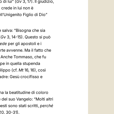
di lui” (
Gv
3, 17). Il giudizio,
i crede in lui non è
’Unigenito Figlio di Dio”
e salva: “Bisogna che sia
(
Gv
3, 14-15). Questo si può
fede
per gli apostoli e i
rte avvenne. Ma il fatto che
ova. Anche Tommaso, che fu
ppe in quella stupenda
lippo (cf.
Mt
16, 16), così
adre: Gesù crocifisso e
a la beatitudine di coloro
del suo Vangelo: “Molti altri
sti sono stati scritti,
perché
0, 30-31).