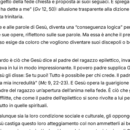
getto della fede chiesta e proposta ai suoi seguaci. E spieg
 ha dette a me” (
Gv
12, 50): allusione trasparente alla dizione
a trinitaria.
re e alle parole di Gesù, diventa una “conseguenza logica” p
sue opere, riflettono sulle sue parole. Ma essa è anche il p
so esige da coloro che vogliono diventare suoi discepoli o b
ardo è ciò che Gesù dice al padre del ragazzo epilettico, inva
ava in lui in modo impressionante. Il povero padre supplica G
sù gli disse: Se tu puoi! Tutto è possibile per chi crede. Il pa
a mia incredulità” (
Mc
9, 22-23). E Gesù opera la guarigione e
dre del ragazzo un’apertura dell’anima nella fede. È ciò che 
fflitte, che come il padre dell’epilettico si sono rivolte a lui p
to in quelle spirituali.
alunque sia la loro condizione sociale e culturale, gli oppon
sù castiga questo loro atteggiamento col non ammetterli ai b