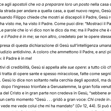
e agli apostoli che
va a preparare loro
un posto
nella casa 
a strada per andare a quella casa, a quel nuovo regno, Ges
Quando Filippo chiede che mostri ai discepoli il Padre, Gesù 
a visto me, ha visto il Padre. Come puoi dire: “Mostraci il 
 Le parole che io vi dico non le dico da me; ma il Padre che 
e il Padre è in me
; se non altro, credetelo per le opere stess
 presa di questa dichiarazione di Gesù sull’intelligenza umana
iudizio antidivino. A coloro che ammettono il Padre, e anzi 
 il Padre è in me!
vi di credibilità, Gesù si appella alle
sue opere
: a tutto ciò 
 Si tratta di opere sante e spesso miracolose, fatte come segni
i. Gesù lo dice non soltanto nella cerchia degli apostoli, ma da
o dopo l’ingresso trionfale a Gerusalemme, la gran folla venut
ra del Cristo e in gran parte non credeva in Gesù, “sebbene 
 un certo momento “Gesù . . . gridò a gran voce:
Chi crede in
i vede me vede colui che mi ha mandato” (
Gv
12, 44). Si può