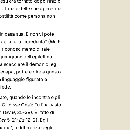
Gesù era tornato dopo l’inizio
dottrina e delle sue opere, ma
e ostilità come persona non
 in casa sua. E non vi poté
della loro incredulità” (
Mc
6,
l riconoscimento di tale
guarigione dell’epilettico
a scacciare il demonio, egli
 senapa, potrete dire a questo
n linguaggio figurato e
 fede.
ato, quando lo incontra e gli
 Gli disse Gesù: Tu l’hai visto,
” (
Gv
9, 35-38). È l’atto di
Ger
5, 21;
Ez
12, 2). Egli
’uomo”, a differenza degli