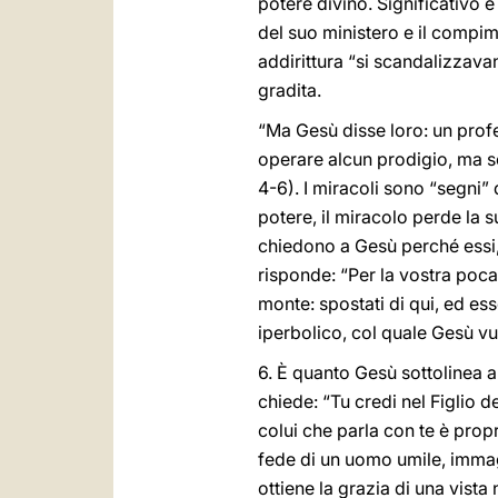
potere divino. Significativo e
del suo ministero e il compim
addirittura “si scandalizzava
gradita.
“Ma Gesù disse loro: un profet
operare alcun prodigio, ma sol
4-6). I miracoli sono “segni”
potere, il miracolo perde la s
chiedono a Gesù perché essi, 
risponde: “Per la vostra poca 
monte: spostati di qui, ed ess
iperbolico, col quale Gesù vu
6. È quanto Gesù sottolinea a
chiede: “Tu credi nel Figlio de
colui che parla con te è propri
fede di un uomo umile, immagi
ottiene la grazia di una vista