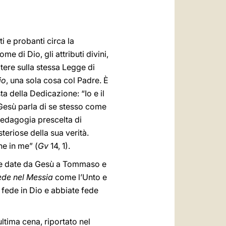
العربيّة
中文
i e probanti circa la
LATINE
e di Dio, gli attributi divini,
 potere sulla stessa Legge di
io
, una sola cosa col Padre. È
a della Dedicazione: “Io e il
o, Gesù parla di se stesso come
a pedagogia prescelta di
teriose della sua verità.
he in me” (
Gv
14, 1).
oste date da Gesù a Tommaso e
fede nel Messia
come l’Unto e
 fede in Dio e abbiate fede
ltima cena, riportato nel