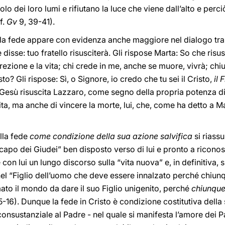
solo dei loro lumi e rifiutano la luce che viene dall’alto e pe
f.
Gv
9, 39-41).
lla fede appare con evidenza anche maggiore nel dialogo tra
disse: tuo fratello risusciterà. Gli rispose Marta: So che risus
rrezione e la vita; chi crede in me, anche se muore, vivrà; ch
to? Gli rispose: Sì, o Signore, io credo che tu sei il Cristo,
il 
 Gesù risuscita Lazzaro, come segno della propria potenza div
ta, ma anche di vincere la morte, lui, che, come ha detto a Mar
lla fede
come condizione della sua azione salvifica
si riass
apo dei Giudei” ben disposto verso di lui e pronto a ricon
 con lui un lungo discorso sulla “vita nuova” e, in definitiva
el “Figlio dell’uomo che deve essere innalzato perché chiunqu
mato il mondo da dare il suo Figlio unigenito, perché
chiunque 
5-16). Dunque la fede in Cristo è condizione costitutiva della 
 consustanziale al Padre - nel quale si manifesta l’amore dei P