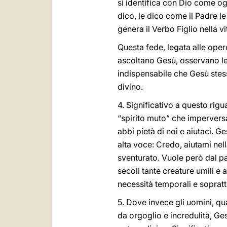
si identifica con Dio come og
dico, le dico come il Padre le
genera il Verbo Figlio nella vit
Questa fede, legata alle ope
ascoltano Gesù, osservano le 
indispensabile che Gesù stes
divino.
4. Significativo a questo rigu
“spirito muto” che impervers
abbi pietà di noi e aiutaci. Ge
alta voce: Credo, aiutami nell
sventurato. Vuole però dal pa
secoli tante creature umili e a
necessità temporali e soprattut
5. Dove invece gli uomini, qu
da orgoglio e incredulità, Ge