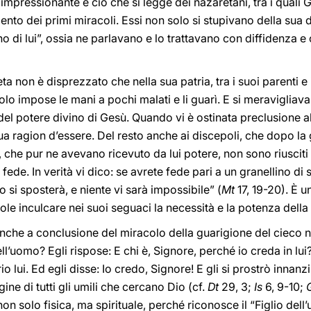
 impressionante è ciò che si legge dei nazaretani, tra i quali 
ento dei primi miracoli. Essi non solo si stupivano della sua 
no di lui”, ossia ne parlavano e lo trattavano con diffidenza 
a non è disprezzato che nella sua patria, tra i suoi parenti e
o impose le mani a pochi malati e li guarì. E si meravigliava 
 del potere divino di Gesù. Quando vi è ostinata preclusione a
ua ragion d’essere. Del resto anche ai discepoli, che dopo la 
che pur ne avevano ricevuto da lui potere, non sono riusciti 
fede. In verità vi dico: se avrete fede pari a un granellino di
o si sposterà, e niente vi sarà impossibile” (
Mt
17, 19-20). È u
ole inculcare nei suoi seguaci la necessità e la potenza della
nche a conclusione del miracolo della guarigione del cieco n
ll’uomo? Egli rispose: E chi è, Signore, perché io creda in lui?
o lui. Ed egli disse: Io credo, Signore! E gli si prostrò innanzi
ne di tutti gli umili che cercano Dio (cf.
Dt
29, 3;
Is
6, 9-10;
 non solo fisica, ma spirituale, perché riconosce il “Figlio dell