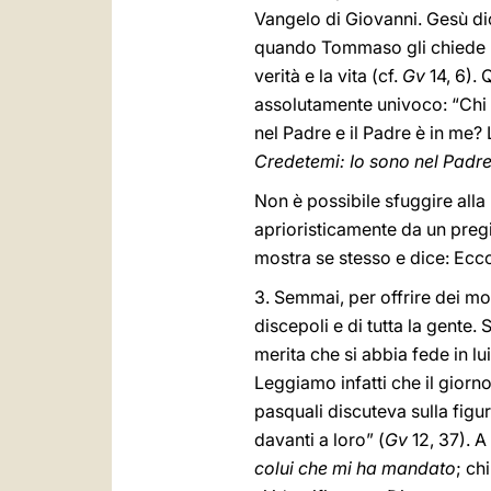
Vangelo di Giovanni. Gesù dic
quando Tommaso gli chiede l
verità e la vita (cf.
Gv
14, 6). 
assolutamente univoco: “Chi h
nel Padre e il Padre è in me?
Credetemi: Io sono nel Padre 
Non è possibile sfuggire alla
aprioristicamente da un preg
mostra se stesso e dice: Ecco:
3. Semmai, per offrire dei moti
discepoli e di tutta la gente.
merita che si abbia fede in lu
Leggiamo infatti che il giorn
pasquali discuteva sulla figu
davanti a loro” (
Gv
12, 37). A
colui che mi ha mandato
; ch