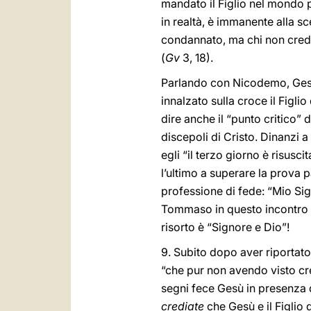
mandato il Figlio nel mondo p
in realtà, è immanente alla sce
condannato, ma chi non crede
(
Gv
3, 18).
Parlando con Nicodemo, Ges
innalzato sulla croce il Figli
dire anche il “punto critico” d
discepoli di Cristo. Dinanzi 
egli “il terzo giorno è risus
l’ultimo a superare la prova 
professione di fede: “Mio Sig
Tommaso in questo incontro p
risorto è “Signore e Dio”!
9. Subito dopo aver riportato
“che pur non avendo visto c
segni fece Gesù in presenza de
crediate
che Gesù e il Figlio