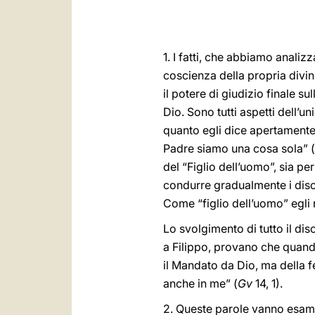
1. I fatti, che abbiamo analiz
coscienza della propria divini
il potere di giudizio finale sul
Dio. Sono tutti aspetti dell’u
quanto egli dice apertamente 
Padre siamo una cosa sola” (
del “Figlio dell’uomo”, sia pe
condurre gradualmente i disce
Come “figlio dell’uomo” egli 
Lo svolgimento di tutto il di
a Filippo, provano che quando
il Mandato da Dio, ma della f
anche in me” (
Gv
14, 1).
2. Queste parole vanno esamin