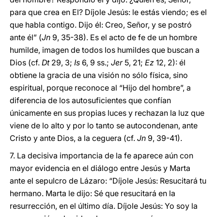
para que crea en El? Díjole Jesús: le estás viendo; es el
que habla contigo. Dijo él: Creo, Señor, y se postró
ante él” (
Jn
9, 35-38). Es el acto de fe de un hombre
humilde, imagen de todos los humildes que buscan a
Dios (cf.
Dt
29, 3;
Is
6, 9 ss.;
Jer
5, 21;
Ez
12, 2): él
obtiene la gracia de una visión no sólo física, sino
espiritual, porque reconoce al “Hijo del hombre”, a
diferencia de los autosuficientes que confían
únicamente en sus propias luces y rechazan la luz que
viene de lo alto y por lo tanto se autocondenan, ante
Cristo y ante Dios, a la ceguera (cf.
Jn
9, 39-41).
7. La decisiva importancia de la fe aparece aún con
mayor evidencia en el diálogo entre Jesús y Marta
ante el sepulcro de Lázaro: “Díjole Jesús: Resucitará tu
hermano. Marta le dijo: Sé que resucitará en la
resurrección, en el último día. Díjole Jesús: Yo soy la