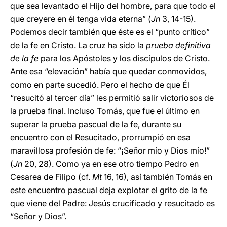
que sea levantado el Hijo del hombre, para que todo el
que creyere en él tenga vida eterna” (
Jn
3, 14-15).
Podemos decir también que éste es el “punto crítico”
de la fe en Cristo. La cruz ha sido la
prueba definitiva
de la fe
para los Apóstoles y los discípulos de Cristo.
Ante esa “elevación” había que quedar conmovidos,
como en parte sucedió. Pero el hecho de que Él
“resucitó al tercer día” les permitió salir victoriosos de
la prueba final. Incluso Tomás, que fue el último en
superar la prueba pascual de la fe, durante su
encuentro con el Resucitado, prorrumpió en esa
maravillosa profesión de fe: “¡Señor mío y Dios mío!”
(
Jn
20, 28). Como ya en ese otro tiempo Pedro en
Cesarea de Filipo (cf.
Mt
16, 16), así también Tomás en
este encuentro pascual deja explotar el grito de la fe
que viene del Padre: Jesús crucificado y resucitado es
“Señor y Dios”.