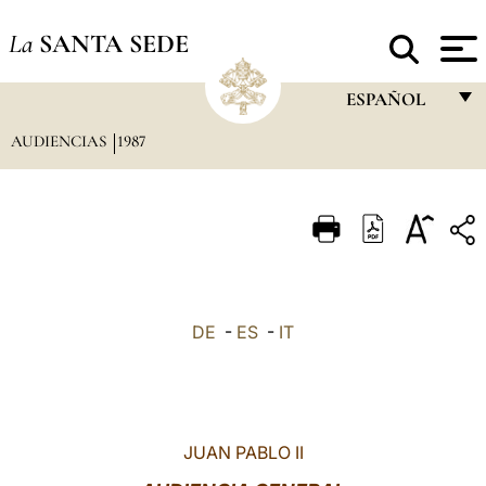
La
SANTA SEDE
ESPAÑOL
AUDIENCIAS
1987
FRANÇAIS
ENGLISH
ITALIANO
PORTUGUÊS
ESPAÑOL
DE
-
ES
-
IT
DEUTSCH
POLSKI
العربيّة
JUAN PABLO II
中文