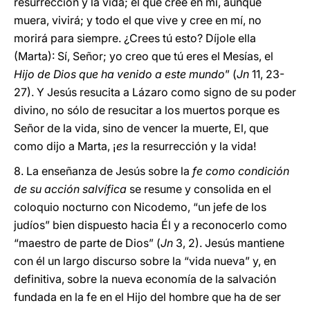
resurrección y la vida; el que cree en mí, aunque
muera, vivirá; y todo el que vive y cree en mí, no
morirá para siempre. ¿Crees tú esto? Díjole ella
(Marta): Sí, Señor; yo creo que tú eres el Mesías, el
Hijo de Dios que ha venido a este mundo
” (
Jn
11, 23-
27). Y Jesús resucita a Lázaro como signo de su poder
divino, no sólo de resucitar a los muertos porque es
Señor de la vida, sino de vencer la muerte, El, que
como dijo a Marta, ¡
es
la resurrección y la vida!
8. La enseñanza de Jesús sobre la
fe como condición
de su acción salvífica
se resume y consolida en el
coloquio nocturno con Nicodemo, “un jefe de los
judíos” bien dispuesto hacia Él y a reconocerlo como
“maestro de parte de Dios” (
Jn
3, 2). Jesús mantiene
con él un largo discurso sobre la “vida nueva” y, en
definitiva, sobre la nueva economía de la salvación
fundada en la fe en el Hijo del hombre que ha de ser