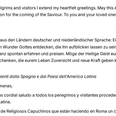
ilgrims and visitors I extend my heartfelt greetings. May thi
ion for the coming of the Saviour. To you and your loved one
us den Ländern deutscher und niederländischer Sprache: E
n Wunder Gottes entdecken, die ihn aufblicken lassen zu se
nz spontan erfahren und preisen. Möge der Heilige Geist eu
henken, die eurem Leben Zuversicht und neue Kraft geben k
ienti dalla Spagna e dai Paesi dell’America Latina
manas,
s cordial saludo a todos los peregrinos y visitantes procede
atina.
po de Religiosos Capuchinos que están haciendo en Roma un 