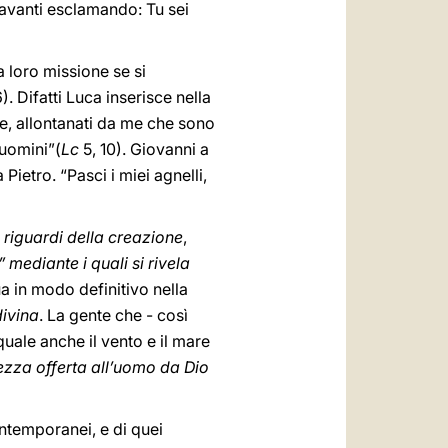
davanti esclamando: Tu sei
a loro missione se si
). Difatti Luca inserisce nella
re, allontanati da me che sono
 uomini”(
Lc
5, 10). Giovanni a
Pietro. “Pasci i miei agnelli,
 riguardi della creazione
,
” mediante i quali si rivela
ua in modo definitivo nella
divina
. La gente che - così
 quale anche il vento e il mare
ezza offerta all’uomo da Dio
contemporanei, e di quei