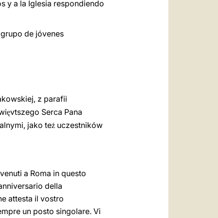
os y a la Iglesia respondiendo
l grupo de jóvenes
akowskiej, z parafii
wi
vtszego Serca Pana
ę
alnymi, jako te
uczestników
ż
, venuti a Roma in questo
nniversario della
e attesta il vostro
sempre un posto singolare. Vi