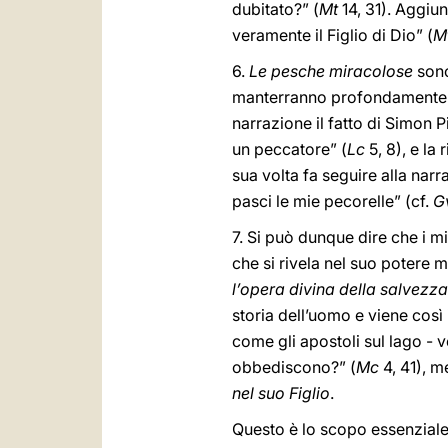
dubitato?” (
Mt
14, 31). Aggiun
veramente il Figlio di Dio” (
M
6.
Le pesche miracolose
sono
manterranno profondamente uni
narrazione il fatto di Simon 
un peccatore” (
Lc
5, 8), e la
sua volta fa seguire alla narr
pasci le mie pecorelle” (cf.
G
7. Si può dunque dire che i mi
che si rivela nel suo potere 
l’opera divina della salvezza
storia dell’uomo e viene così
come gli apostoli sul lago - ve
obbediscono?” (
Mc
4, 41), m
nel suo Figlio
.
Questo è lo scopo essenziale d