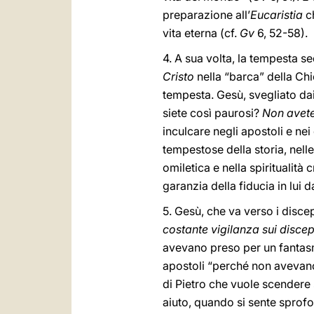
preparazione all’
Eucaristia
ch
vita eterna (cf.
Gv
6, 52-58).
4. A sua volta, la tempesta s
Cristo
nella “barca” della Chi
tempesta. Gesù, svegliato dai
siete così paurosi?
Non avet
inculcare negli apostoli e nei
tempestose della storia, nelle 
omiletica e nella spiritualità
garanzia della fiducia in lui d
5. Gesù, che va verso i disce
costante vigilanza sui discep
avevano preso per un fantas
apostoli “perché non avevano c
di Pietro che vuole scendere 
aiuto, quando si sente sprof