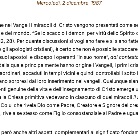
Mercoledì, 2 dicembre 1987
e nei Vangeli i miracoli di Cristo vengono presentati come se
 e del mondo. “Se io scaccio i demoni per virtù dello Spirito di
2, 28). Per quante discussioni si vogliano fare e si siano fatt
gli apologisti cristiani), è certo che non è possibile staccare 
i suoi apostoli e discepoli operanti “in suo nome”,
dal contest
alla quale principalmente hanno origine i Vangeli, i primi cri
traordinari, accaduti in tempi vicini e quindi controllabili sott
rano sorpresi dal loro inserimento nei vangeli. Qualunque sian
onti genuine della vita e dell’insegnamento di Cristo emerge u
tta la Chiesa primitiva vedevano in ciascuno di quei miracoli
il
. Colui che rivela Dio come Padre, Creatore e Signore del c
, rivela se stesso come Figlio consostanziale al Padre e uguale
 però anche altri aspetti complementari al significato fonda