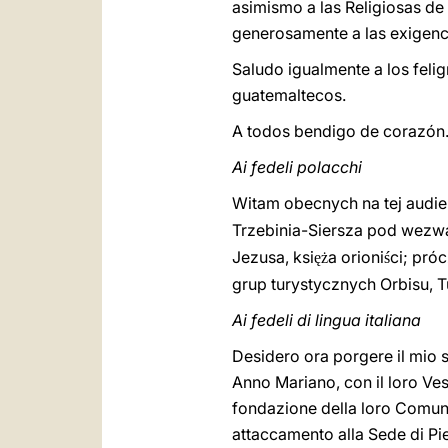
asimismo a las Religiosas de 
generosamente a las exigenc
Saludo igualmente a los feli
guatemaltecos.
A todos bendigo de corazón
Ai fedeli polacchi
Witam obecnych na tej audie
Trzebinia-Siersza pod wez
Jezusa, ksi
a orioni
ci; pró
ęż
ś
grup turystycznych Orbisu, Tu
Ai fedeli di lingua italiana
Desidero ora porgere il mio s
Anno Mariano, con il loro Ve
fondazione della loro Comunità
attaccamento alla Sede di Pie