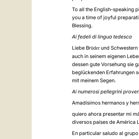
To all the English-speaking p
you a time of joyful preparat
Blessing.
Ai fedeli di lingua tedesca
Liebe Br
und Schwestern a
üder
auch in seinem eigenen Lebe
dessen gute Vorsehung sie ga
beglückenden Erfahrungen sc
mit meinem Segen.
Ai numerosi pellegrini proven
Amadísimos hermanos y her
quiero ahora presentar mi má
diversos países de América L
En particular saludo al gru