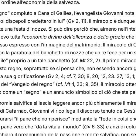
n ordine all’economia della salvezza.
gno” compiuto a Cana di Galilea, l’evangelista Giovanni not
oi discepoli credettero in lui” (
Gv
2, 11). Il miracolo è dunque
 una festa di nozze. Si può dire perciò che, almeno nell’inten
lievo tutta
l’economia divina dell’alleanza e della grazia
che n
o espresso con l’immagine del matrimonio. Il miracolo di C
n la parabola del banchetto di nozze che un re fece per un su
ile” proprio a un tale banchetto (cf.
Mt
22, 2). Il primo mirac
to regno, soprattutto se si pensa che, non essendo ancora gi
la sua glorificazione (
Gv
2, 4; cf. 7, 30; 8, 20; 12, 23. 27; 13, 1
 del “Vangelo del regno” (cf.
Mt
4, 23; 9, 35), il miracolo ott
 come un “segno” e un annuncio simbolico di ciò che sta per
mia salvifica si lascia leggere ancor più chiaramente il mir
 di Cafarnao. Giovanni vi ricollega il discorso tenuto da Gesù
ocurarsi “il pane che non perisce” mediante la “fede in colui c
 pane vero che “dà la vita al mondo” (
Gv
6, 33) e anzi di colu
 chiaro il preannuncio della passione e morte salvifica, non s