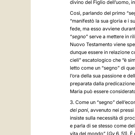
divino del Figlio dell’uomo, i
Così, parlando del primo “se
“manifestò la sua gloria e i su
fede, ma esso avviene durante
“
segno
” serve a mettere in ri
Nuovo Testamento viene spess
dunque essere in relazione co
cieli” escatologico che “è sim
letto come un “segno” di ques
l’ora della sua passione e del
preparata dalla predicazione
Maria può essere considerato
3. Come un “segno” dell’econo
dei pani
, avvenuto nei pressi
insiste sulla necessità di pr
e parla di se stesso come del
vita del mondo” (
Gv
6, 51). È