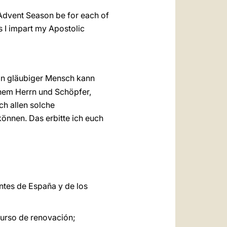
s Advent Season be for each of
s I impart my Apostolic
in gläubiger Mensch kann
inem Herrn und Schöpfer,
ch allen solche
önnen. Das erbitte ich euch
ntes de España y de los
curso de renovación;