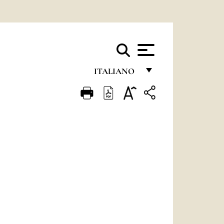
ITALIANO
FRANÇAIS
ENGLISH
ITALIANO
PORTUGUÊS
ESPAÑOL
DEUTSCH
POLSKI