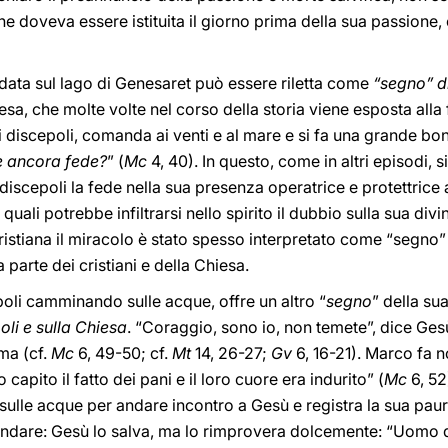
e doveva essere istituita il giorno prima della sua passion
edata sul lago di Genesaret può essere riletta come
“segno” d
esa, che molte volte nel corso della storia viene esposta alla f
 discepoli, comanda ai venti e al mare e si fa una grande bon
e ancora fede?
” (
Mc
4, 40). In questo, come in altri episodi, s
 discepoli la fede nella sua presenza operatrice e protettrice
quali potrebbe infiltrarsi nello spirito il dubbio sulla sua divi
 cristiana il miracolo è stato spesso interpretato come “segno
a parte dei cristiani e della Chiesa.
poli camminando sulle acque, offre un altro “
segno
” della su
oli e sulla Chiesa
. “Coraggio, sono io, non temete”, dice Gesù
ma (cf.
Mc
6, 49-50; cf.
Mt
14, 26-27;
Gv
6, 16-21). Marco fa n
apito il fatto dei pani e il loro cuore era indurito” (
Mc
6, 52
sulle acque per andare incontro a Gesù e registra la sua paur
ondare: Gesù lo salva, ma lo rimprovera dolcemente: “Uomo d