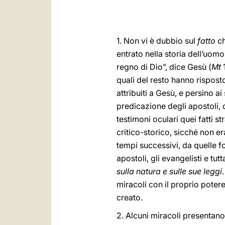
1. Non vi è dubbio sul
fatto
ch
entrato nella storia dell’uomo
regno di Dio”, dice Gesù (
Mt
1
quali del resto hanno risposto 
attribuiti a Gesù, e persino a
predicazione degli apostoli, d
testimoni oculari quei fatti s
critico-storico, sicché non e
tempi successivi, da quelle f
apostoli, gli evangelisti e tu
sulla natura e sulle sue leggi
miracoli con il proprio potere
creato.
2. Alcuni miracoli presentano