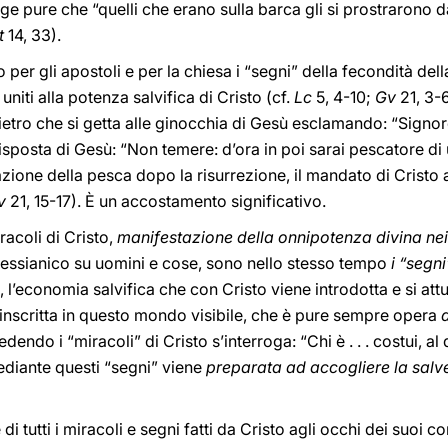
ge pure che “quelli che erano sulla barca gli si prostrarono 
t
14, 33).
 per gli apostoli e per la chiesa i “segni” della fecondità dell
ti alla potenza salvifica di Cristo (cf.
Lc
5, 4-10;
Gv
21, 3-6
Pietro che si getta alle ginocchia di Gesù esclamando: “Signo
 risposta di Gesù: “Non temere: d’ora in poi sarai pescatore di
azione della pesca dopo la risurrezione, il mandato di Cristo a 
v
21, 15-17). È un accostamento significativo.
racoli di Cristo,
manifestazione della onnipotenza divina nei
messianico su uomini e cose, sono nello stesso tempo
i “segni
, l’economia salvifica che con Cristo viene introdotta e si att
 inscritta in questo mondo visibile, che è pure sempre opera
dendo i “miracoli” di Cristo s’interroga: “Chi è . . . costui, al
ediante questi “segni” viene
preparata ad accogliere la salv
i tutti i miracoli e segni fatti da Cristo agli occhi dei suoi 