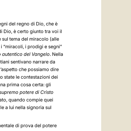
العربيّة
中文
gni del regno di Dio, che è
LATINE
 Dio, è certo giunto tra voi il
e sul tema del miracolo (alle
i “miracoli, i prodigi e segni”
o autentico del Vangelo
. Nella
stiani sentivano narrare da
o l’aspetto che possiamo dire
o state le contestazioni dei
na prima cosa certa: gli
 supremo potere di Cristo
reato, quando compie quei
 a lui nella signoria sul
mentale di prova del potere