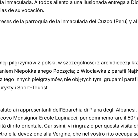
la Inmaculada. A todos aliento a una ilusionada entrega a Di
ias de su vocación.
greses de la parroquia de la Inmaculada del Cuzco (Perú) y a
.
ncji pilgrzymów z polski, w szczególno
ci z archidiecezji kr
ś
waniem Niepokkalanego Pocz
cia; z W
oc
awka z parafii Naj
ę
ł
ł
ś
cz tego innych pielgrzymów, nie obj
tych tymi grupami parafi
ę
rysty i Sport-Tourist
.
aluto ai rappresentanti dell’Eparchia di Piana degli Albanesi
scovo Monsignor Ercole Lupinacci, per commemorare il 50° a
 di rito orientale. Carissimi, vi ringrazio per questa visita ch
tro e la devozione alla Vergine, che nel vostro rito occupa 