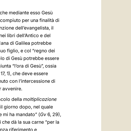
a che mediante esso Gesù
 compiuto per una finalità di
zione dell’evangelista, il
ei libri dell’Antico e del
ana di Galilea potrebbe
o figlio, e col “regno dei
olo di Gesù potrebbe essere
unta “l’ora di Gesù”, ossia
; 17, 1), che deve essere
enuto con l’intercessione di
 avvenire.
acolo della
moltiplicazione
 il giorno dopo, nel quale
he mi ha mandato” (
Gv
6, 29),
i che dà la sua carne “per la
enza riferimento e