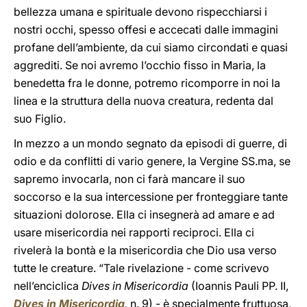
bellezza umana e spirituale devono rispecchiarsi i
nostri occhi, spesso offesi e accecati dalle immagini
profane dell’ambiente, da cui siamo circondati e quasi
aggrediti. Se noi avremo l’occhio fisso in Maria, la
benedetta fra le donne, potremo ricomporre in noi la
linea e la struttura della nuova creatura, redenta dal
suo Figlio.
In mezzo a un mondo segnato da episodi di guerre, di
odio e da conflitti di vario genere, la Vergine SS.ma, se
sapremo invocarla, non ci farà mancare il suo
soccorso e la sua intercessione per fronteggiare tante
situazioni dolorose. Ella ci insegnerà ad amare e ad
usare misericordia nei rapporti reciproci. Ella ci
rivelerà la bontà e la misericordia che Dio usa verso
tutte le creature. “Tale rivelazione - come scrivevo
nell’enciclica
Dives in Misericordia
(Ioannis Pauli PP. II,
Dives in Misericordia
,
n. 9) - è specialmente fruttuosa,