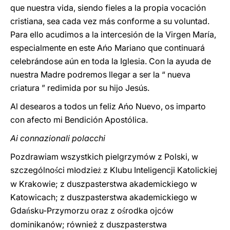
que nuestra vida, siendo fieles a la propia vocación
cristiana, sea cada vez más conforme a su voluntad.
Para ello acudimos a la intercesión de la Virgen María,
especialmente en este Ańo Mariano que continuará
celebrándose aún en toda la Iglesia. Con la ayuda de
nuestra Madre podremos llegar a ser la “ nueva
criatura ” redimida por su hijo Jesús.
Al desearos a todos un feliz Ańo Nuevo, os imparto
con afecto mi Bendición Apostólica.
Ai connazionali polacchi
Pozdrawiam wszystkich pielgrzymów z Polski, w
szczególno
ci m
odzie
z Klubu Inteligencji Katolickiej
ś
ł
ż
w Krakowie; z duszpasterstwa akademickiego w
Katowicach; z duszpasterstwa akademickiego w
Gda
sku-Przymorzu oraz z o
rodka ojców
ń
ś
dominikanów; również z duszpasterstwa