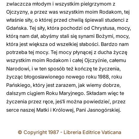
zwlaczcza młodym i wszystkim pielgrzymom z
Ojczyzny, a przez was wszystkim moim Rodakom, tej
właśnie siły, o której przed chwilą śpiewali studenci z
Gdańska. Tej siły, która pochodzi od Chrystusa, mocy,
którą nam dał, abyśmy stali się synami Bożymi, mocy,
która jest większa od wszelkiej słabości. Bardzo nam
potrzeba tej mocy. Tej mocy płynącej z ducha życ
z
ę
wszystkim moim Rodakom i całej Ojczy
nie, całemu
ź
Narodowi, i w ten sposób też kończę te życzenia,
życząc błogos
awionego nowego roku 1988, roku
ł
Pańskiego, który jest zarazem, jak wiemy dobrze,
dalszym ci
giem Roku Maryjnego. Składam więc te
ą
życzenia przez ręce, jeś1i można powiedzie
, przez
ć
serce naszej Matki i Królowej, Pani Jasnogórskiej.
© Copyright 1987 - Libreria Editrice Vaticana