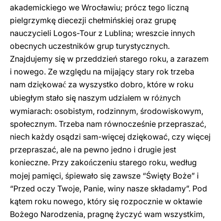
akademickiego we Wrocławiu; prócz tego liczną
pielgrzymkę diecezji chełmińskiej oraz grupę
nauczycieli Logos-Tour z Lublina; wreszcie innych
obecnych uczestników grup turystycznych.
Znajdujemy się w przeddzień starego roku, a zarazem
i nowego. Ze względu na mijający stary rok trzeba
nam dzi
kowa
za wyszystko dobro, które w roku
ę
ć
ubiegłym stało się naszym udzi
em w ró
nych
ał
ż
wymiarach: osobistym, rodzinnym, środowiskowym,
społecznym. Trzeba nam równocześnie przepraszać,
niech każdy osądzi sam-więcej dziękować, czy więcej
przepraszać, ale na pewno jedno i drugie jest
konieczne. Przy zako
czeniu starego roku, według
ń
mojej pamięci, śpiewało się zawsze “Święty Boże” i
“Przed oczy Twoje, Panie, winy nasze składamy”. Pod
kątem roku nowego, który się rozpocznie w oktawie
Bożego Narodzenia, pragnę życzyć wam wszystkim,