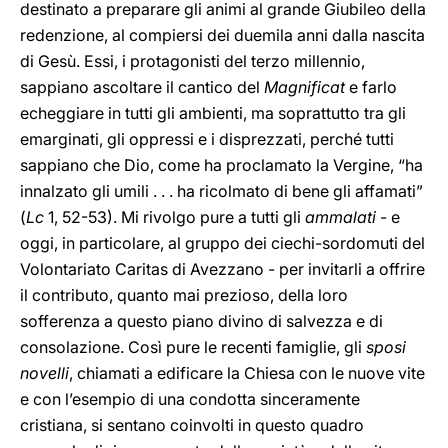
destinato a preparare gli animi al grande Giubileo della
redenzione, al compiersi dei duemila anni dalla nascita
di Gesù. Essi, i protagonisti del terzo millennio,
sappiano ascoltare il cantico del
Magnificat
e farlo
echeggiare in tutti gli ambienti, ma soprattutto tra gli
emarginati, gli oppressi e i disprezzati, perché tutti
sappiano che Dio, come ha proclamato la Vergine, “ha
innalzato gli umili . . . ha ricolmato di bene gli affamati”
(
Lc
1, 52-53). Mi rivolgo pure a tutti gli
ammalati
- e
oggi, in particolare, al gruppo dei ciechi-sordomuti del
Volontariato Caritas di Avezzano - per invitarli a offrire
il contributo, quanto mai prezioso, della loro
sofferenza a questo piano divino di salvezza e di
consolazione. Così pure le recenti famiglie, gli
sposi
novelli
, chiamati a edificare la Chiesa con le nuove vite
e con l’esempio di una condotta sinceramente
cristiana, si sentano coinvolti in questo quadro