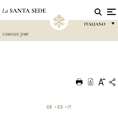
La
SANTA SEDE
ITALIANO
UDIENZE
1987
FRANÇAIS
ENGLISH
ITALIANO
PORTUGUÊS
ESPAÑOL
DEUTSCH
POLSKI
العربيّة
DE
-
ES
-
IT
中文