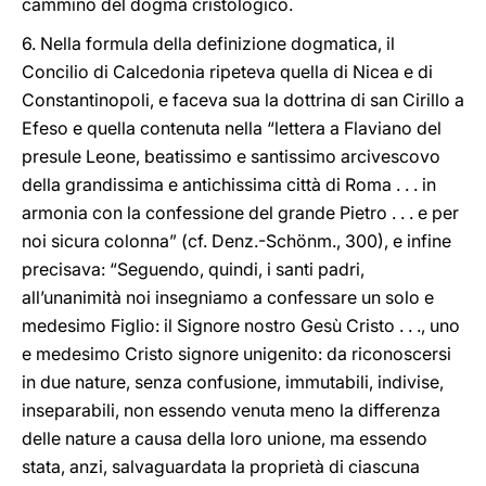
cammino del dogma cristologico.
6. Nella formula della definizione dogmatica, il
Concilio di Calcedonia ripeteva quella di Nicea e di
Constantinopoli, e faceva sua la dottrina di san Cirillo a
Efeso e quella contenuta nella “lettera a Flaviano del
presule Leone, beatissimo e santissimo arcivescovo
della grandissima e antichissima città di Roma . . . in
armonia con la confessione del grande Pietro . . . e per
noi sicura colonna” (cf. Denz.-Schönm., 300), e infine
precisava: “Seguendo, quindi, i santi padri,
all’unanimità noi insegniamo a confessare un solo e
medesimo Figlio: il Signore nostro Gesù Cristo . . ., uno
e medesimo Cristo signore unigenito: da riconoscersi
in due nature, senza confusione, immutabili, indivise,
inseparabili, non essendo venuta meno la differenza
delle nature a causa della loro unione, ma essendo
stata, anzi, salvaguardata la proprietà di ciascuna