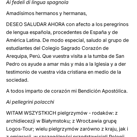
Ai fedeli di lingua spagnola
Amadísimos hermanos y hermanas,
DESEO SALUDAR AHORA con afecto a los peregrinos
de lengua española, procedentes de España y de
América Latina. De modo especial, saludo al grupo de
estudiantes del Colegio Sagrado Corazón de
Arequipa, Perú. Que vuestra visita a la tumba de San
Pedro os ayude a amar más y más a la Iglesia y a der
testimonio de vuestra vida cristiana en medio de la
sociedad.
A todos imparto de corazón mi Bendición Apostólica.
Ai pellegrini polacchi
WITAM WSZYSTKICH pielgrzymów - rodaków: z
archidiecezji w Białymstoku; z WrocŁawia grupę
Logos-Tour; wielu pielgrzymów zarówno z kraju, jak i
z emigracji, w szczególności przedstawicieli Polonii