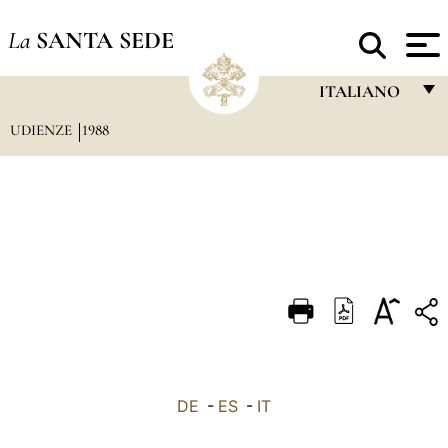
La
SANTA SEDE
ITALIANO
UDIENZE
1988
FRANÇAIS
ENGLISH
ITALIANO
PORTUGUÊS
ESPAÑOL
DEUTSCH
POLSKI
العربيّة
DE
-
ES
-
IT
中文