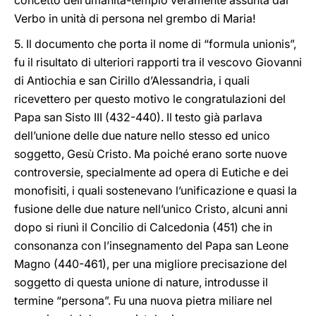
concetto dell’umanità-tempio veramente assunta dal
Verbo in unità di persona nel grembo di Maria!
5. Il documento che porta il nome di “formula unionis”,
fu il risultato di ulteriori rapporti tra il vescovo Giovanni
di Antiochia e san Cirillo d’Alessandria, i quali
ricevettero per questo motivo le congratulazioni del
Papa san Sisto III (432-440). Il testo già parlava
dell’unione delle due nature nello stesso ed unico
soggetto, Gesù Cristo. Ma poiché erano sorte nuove
controversie, specialmente ad opera di Eutiche e dei
monofisiti, i quali sostenevano l’unificazione e quasi la
fusione delle due nature nell’unico Cristo, alcuni anni
dopo si riunì il Concilio di Calcedonia (451) che in
consonanza con l’insegnamento del Papa san Leone
Magno (440-461), per una migliore precisazione del
soggetto di questa unione di nature, introdusse il
termine “persona”. Fu una nuova pietra miliare nel