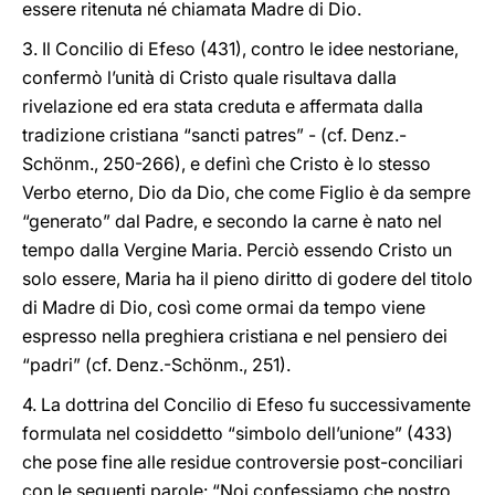
essere ritenuta né chiamata Madre di Dio.
3. Il Concilio di Efeso (431), contro le idee nestoriane,
confermò l’unità di Cristo quale risultava dalla
rivelazione ed era stata creduta e affermata dalla
tradizione cristiana “sancti patres” - (cf. Denz.-
Schönm., 250-266), e definì che Cristo è lo stesso
Verbo eterno, Dio da Dio, che come Figlio è da sempre
“generato” dal Padre, e secondo la carne è nato nel
tempo dalla Vergine Maria. Perciò essendo Cristo un
solo essere, Maria ha il pieno diritto di godere del titolo
di Madre di Dio, così come ormai da tempo viene
espresso nella preghiera cristiana e nel pensiero dei
“padri” (cf. Denz.-Schönm., 251).
4. La dottrina del Concilio di Efeso fu successivamente
formulata nel cosiddetto “simbolo dell’unione” (433)
che pose fine alle residue controversie post-conciliari
con le seguenti parole: “Noi confessiamo che nostro