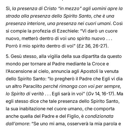
Sì,
la presenza di Cristo “in mezzo” agli uomini apre la
strada alla presenza dello Spirito Santo, che è una
presenza interiore, una presenza nei cuori umani
. Così
si compie la profezia di Ezechiele: “Vi darò un cuore
nuovo, metterò dentro di voi uno spirito nuovo . . .
Porrò il mio spirito dentro di voi” (
Ez
36, 26-27).
5. Gesù stesso, alla vigilia della sua dipartita da questo
mondo per tornare al Padre mediante la Croce e
l’Ascensione al cielo, annuncia agli Apostoli la venuta
dello Spirito Santo: “Io pregherò il Padre che Egli vi dia
un altro Paraclito
perché rimanga con voi per sempre,
lo Spirito di verità
. . . Egli sarà in voi” (
Gv
14, 16-17). Ma
egli stesso dice che tale presenza dello Spirito Santo,
la sua inabitazione nel cuore umano, che comporta
anche quella del Padre e del Figlio, è
condizionata
dall’amore
: “Se uno mi ama, osserverà la mia parola e