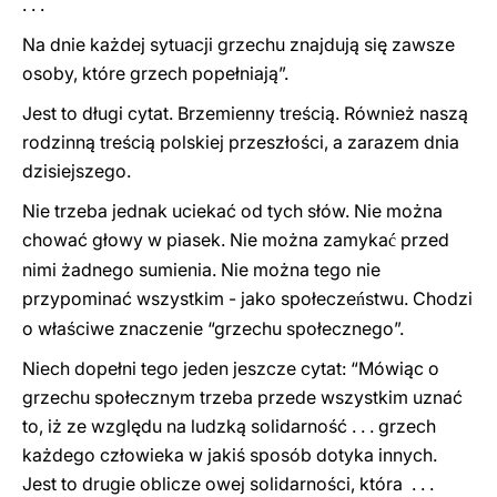
. . .
Na dnie każdej sytuacji grzechu znajdują się zawsze
osoby, które grzech popełniają”.
Jest to długi cytat. Brzemienny treścią. Również naszą
rodzinną treścią polskiej przeszłości, a zarazem dnia
dzisiejszego.
Nie trzeba jednak uciekać od tych słów. Nie można
chować głowy w piasek. Nie można zamyka
przed
ć
nimi żadnego sumienia. Nie można tego nie
przypominać wszystkim - jako społecze
stwu. Chodzi
ń
o właściwe znaczenie “grzechu społecznego”.
Niech dopełni tego jeden jeszcze cytat: “Mówiąc o
grzechu społecznym trzeba przede wszystkim uznać
to, iż ze względu na ludzką solidarność . . . grzech
każdego człowieka w jakiś sposób dotyka innych.
Jest to drugie oblicze owej solidarności, która . . .