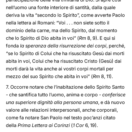
nell’uomo una fonte interiore di santità, dalla quale
deriva la vita “secondo lo Spirito”, come avverte Paolo
nella lettera ai Romani: “Voi . . . non siete sotto il
dominio della carne, ma dello Spirito, dal momento
che lo Spirito di Dio abita in voi” (
Rm
8, 9). E qui si
fonda
la speranza della risurrezione dei corpi
, perché,
“se lo Spirito di Colui che ha risuscitato Gesù dai morti
abita in voi, Colui che ha risuscitato Cristo (Gesù) dai
morti darà la vita anche ai vostri corpi mortali per
mezzo del suo Spirito che abita in voi” (
Rm
8, 11).
7. Occorre notare che l’inabitazione dello Spirito Santo
- che santifica tutto l’uomo, anima e corpo -
conferisce
una superiore dignità alla persona umana
, e dà nuovo
valore alle relazioni interpersonali, anche corporali,
come fa notare San Paolo nel testo poc’anzi citato
della
Prima Lettera ai Corinzi
(
1 Cor
6, 19).