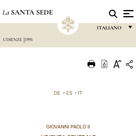
La
SANTA SEDE
ITALIANO
UDIENZE
1991
FRANÇAIS
ENGLISH
ITALIANO
PORTUGUÊS
ESPAÑOL
DE
-
ES
-
IT
DEUTSCH
POLSKI
العربيّة
GIOVANNI PAOLO II
中文