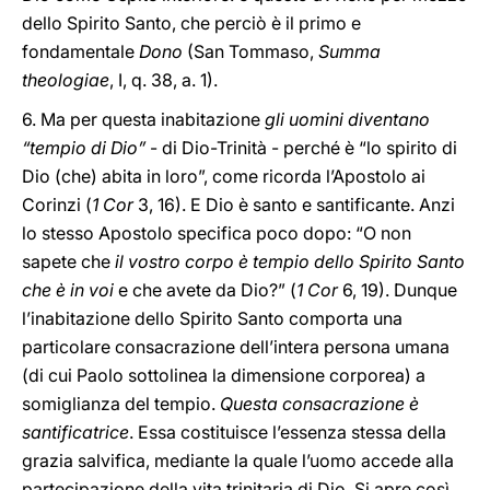
dello Spirito Santo, che perciò è il primo e
fondamentale
Dono
(San Tommaso,
Summa
theologiae
, I, q. 38, a. 1).
6. Ma per questa inabitazione
gli uomini diventano
“tempio di Dio”
- di Dio-Trinità - perché è “lo spirito di
Dio (che) abita in loro”, come ricorda l’Apostolo ai
Corinzi (
1 Cor
3, 16). E Dio è santo e santificante. Anzi
lo stesso Apostolo specifica poco dopo: “O non
sapete che
il vostro corpo è tempio dello Spirito Santo
che è in voi
e che avete da Dio?” (
1 Cor
6, 19). Dunque
l’inabitazione dello Spirito Santo comporta una
particolare consacrazione dell’intera persona umana
(di cui Paolo sottolinea la dimensione corporea) a
somiglianza del tempio.
Questa consacrazione è
santificatrice
. Essa costituisce l’essenza stessa della
grazia salvifica, mediante la quale l’uomo accede alla
partecipazione della vita trinitaria di Dio. Si apre così