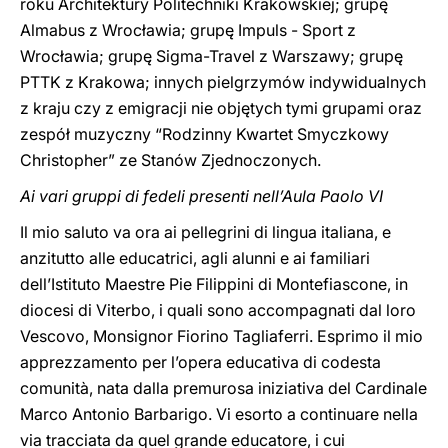
roku Architektury Politechniki Krakowskiej; grupę
Almabus z Wrocławia; grupę Impuls - Sport z
Wrocławia; grupę Sigma-Travel z Warszawy; grupę
PTTK z Krakowa; innych pielgrzymów indywidualnych
z kraju czy z emigracji nie objętych tymi grupami oraz
zespół muzyczny “Rodzinny Kwartet Smyczkowy
Christopher” ze Stanów Zjednoczonych.
Ai vari gruppi di fedeli presenti nell’Aula Paolo VI
Il mio saluto va ora ai pellegrini di lingua italiana, e
anzitutto alle educatrici, agli alunni e ai familiari
dell’Istituto Maestre Pie Filippini di Montefiascone, in
diocesi di Viterbo, i quali sono accompagnati dal loro
Vescovo, Monsignor Fiorino Tagliaferri. Esprimo il mio
apprezzamento per l’opera educativa di codesta
comunità, nata dalla premurosa iniziativa del Cardinale
Marco Antonio Barbarigo. Vi esorto a continuare nella
via tracciata da quel grande educatore, i cui