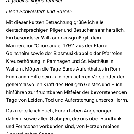
Ai fedeli di lingua tedesca
Liebe Schwestern und Brüder!
Mit dieser kurzen Betrachtung grüße ich alle
deutschsprachigen Pilger und Besucher sehr herzlich.
Ein besonderer Willkommensgruß gilt dem
Männerchor ”Chorsänger 1791“ aus der Pfarrei
Geinsheim sowie der Blasmusikkapelle der Pfarreien
Kreuzerhöhung in Pamhagen und St. Matthäus in
Wallern. Mögen die Tage Eures Aufenthaltes in Rom
Euch auch Hilfe sein zu einem tieferen Verständer der
geheimnisvollen Kraft des Heiligen Geistes und Euch
hinführen zur fruchtbaren Mitfeier der bevorstehenden
Tage von Leiden, Tod und Auferstehung unseres Herrn.
Dazu erteile ich Euch, Euren lieben Angehörigen
daheim sowie allen Gläbigen, die uns über Ründfunk
und Fernsehen verbunden sind, von Herzen meinen