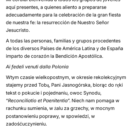
aquí presentes, a quienes aliento a prepararse
adecuadamente para la celebración de la gran fiesta
de nuestra fe: la resurrección de Nuestro Señor
Jesucristo.
A todas las personas, familias y grupos procedentes
de los diversos Países de América Latina y de España
imparto de corazón la Bendición Apostólica.
Ai fedeli venuti dalla Polonia
Wtym czasie wielkopostnym, w okresie rekolekcyjnym
stajemy przed Tob
, Pani Jasnogórska, biorąc do r
ki
ą
ę
tekst o pokucie i pojednaniu, owoc Synodu,
“
Reconciliatio et Paenitentia
”. Niech nam pomaga w
rachunku sumienia, w
alu za grzechy, w mocnym
ż
postanowieniu poprawy, w spowiedzi, w
zadośćuczynieniu.