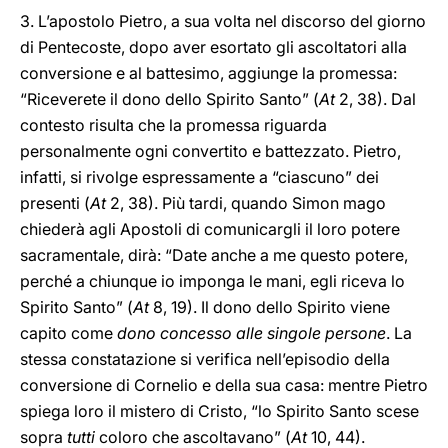
3. L’apostolo Pietro, a sua volta nel discorso del giorno
di Pentecoste, dopo aver esortato gli ascoltatori alla
conversione e al battesimo, aggiunge la promessa:
“Riceverete il dono dello Spirito Santo” (
At
2, 38). Dal
contesto risulta che la promessa riguarda
personalmente ogni convertito e battezzato. Pietro,
infatti, si rivolge espressamente a “ciascuno” dei
presenti (
At
2, 38). Più tardi, quando Simon mago
chiederà agli Apostoli di comunicargli il loro potere
sacramentale, dirà: “Date anche a me questo potere,
perché a chiunque io imponga le mani, egli riceva lo
Spirito Santo” (
At
8, 19). Il dono dello Spirito viene
capito come
dono concesso alle singole persone
. La
stessa constatazione si verifica nell’episodio della
conversione di Cornelio e della sua casa: mentre Pietro
spiega loro il mistero di Cristo, “lo Spirito Santo scese
sopra
tutti
coloro che ascoltavano” (
At
10, 44).