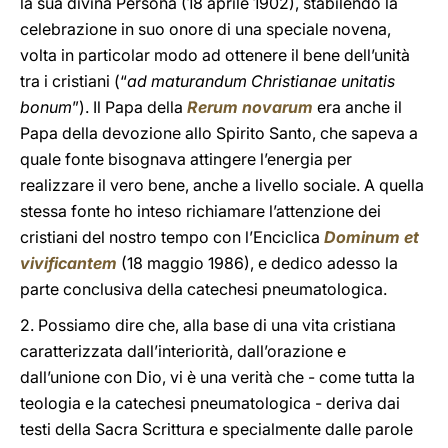
la sua divina Persona (18 aprile 1902), stabilendo la
celebrazione in suo onore di una speciale novena,
volta in particolar modo ad ottenere il bene dell’unità
tra i cristiani (“
ad maturandum Christianae unitatis
bonum
”). Il Papa della
Rerum novarum
era anche il
Papa della devozione allo Spirito Santo, che sapeva a
quale fonte bisognava attingere l’energia per
realizzare il vero bene, anche a livello sociale. A quella
stessa fonte ho inteso richiamare l’attenzione dei
cristiani del nostro tempo con l’Enciclica
Dominum et
vivificantem
(18 maggio 1986), e dedico adesso la
parte conclusiva della catechesi pneumatologica.
2. Possiamo dire che, alla base di una vita cristiana
caratterizzata dall’interiorità, dall’orazione e
dall’unione con Dio, vi è una verità che - come tutta la
teologia e la catechesi pneumatologica - deriva dai
testi della Sacra Scrittura e specialmente dalle parole