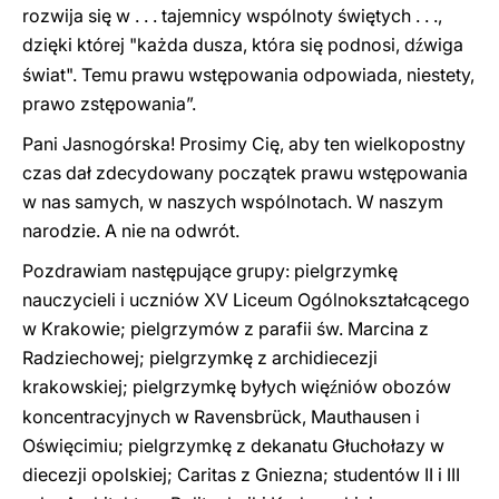
rozwija się w . . . tajemnicy wspólnoty świętych . . .,
dzięki której "każda dusza, która się podnosi, d
wiga
ź
świat". Temu prawu wstępowania odpowiada, niestety,
prawo zstępowania”.
Pani Jasnogórska! Prosimy Cię, aby ten wielkopostny
czas dał zdecydowany początek prawu wstępowania
w nas samych, w naszych wspólnotach. W naszym
narodzie. A nie na odwrót.
Pozdrawiam następujące grupy: pielgrzymkę
nauczycieli i uczniów XV Liceum Ogólnokształcącego
w Krakowie; pielgrzymów z parafii św. Marcina z
Radziechowej; pielgrzymkę z archidiecezji
krakowskiej; pielgrzymkę byłych wię
niów obozów
ź
koncentracyjnych w Ravensbrück, Mauthausen i
Oświęcimiu; pielgrzymkę z dekanatu Głuchołazy w
diecezji opolskiej; Caritas z Gniezna; studentów II i III