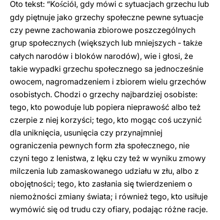
Oto tekst: “Ko
ció
, gdy mówi c sytuacjach grzechu lub
ś
ł
gdy piętnuje jako grzechy społeczne pewne sytuacje
czy pewne zachowania zbiorowe poszczególnych
grup społecznych (większych lub mniejszych - tak
e
ż
całych narodów i bloków narodów), wie i głosi, że
takie wypadki grzechu społecznego sa jednocześnie
owocem, nagromadzeniem i zbiorem wielu grzechów
osobistych. Chodzi o grzechy najbardziej osobiste:
tego, kto powoduje lub popiera nieprawość albo też
czerpie z niej korzyści; tego, kto mogąc coś uczynić
dla uniknięcia, usunięcia czy przynajmniej
ograniczenia pewnych form zła społecznego, nie
czyni tego z lenistwa, z lęku czy też w wyniku zmowy
milczenia lub zamaskowanego udziału w złu, albo z
obojętności; tego, kto zasłania się twierdzeniem o
niemożności zmiany świata; i również tego, kto usiłuje
wymówić się od trudu czy ofiary, podając różne racje.