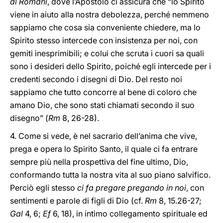
ai Romani
, dove l’Apostolo ci assicura che “lo Spirito
viene in aiuto alla nostra debolezza, perché nemmeno
sappiamo che cosa sia conveniente chiedere, ma lo
Spirito stesso intercede con insistenza per noi, con
gemiti inesprimibili; e colui che scruta i cuori sa quali
sono i desideri dello Spirito, poiché egli intercede per i
credenti secondo i disegni di Dio. Del resto noi
sappiamo che tutto concorre al bene di coloro che
amano Dio, che sono stati chiamati secondo il suo
disegno” (
Rm
8, 26-28).
4. Come si vede, è nel sacrario dell’anima che vive,
prega e opera lo Spirito Santo, il quale ci fa entrare
sempre più nella prospettiva del fine ultimo, Dio,
conformando tutta la nostra vita al suo piano salvifico.
Perciò egli stesso
ci fa pregare pregando in noi
, con
sentimenti e parole di figli di Dio (cf.
Rm
8, 15.26-27;
Gal
4, 6;
Ef
6, 18), in intimo collegamento spirituale ed