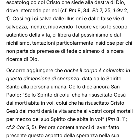
escatologico col Cristo che siede alla destra di Dio,
dove intercede per noi (cf.
Rm
8, 34;
Eb
7, 25;
1 Gv
2,
1). Così egli ci salva dalle illusioni e dalle false vie di
salvezza, mentre, muovendo il cuore verso lo scopo
autentico della vita, ci libera dal pessimismo e dal
nichilismo, tentazioni particolarmente insidiose per chi
non parta da premesse di fede o almeno di sincera
ricerca di Dio.
Occorre aggiungere che
anche il corpo è coinvolto in
questa dimensione di speranza
, data dallo Spirito
Santo alla persona umana. Ce lo dice ancora San
Paolo: “Se lo Spirito di colui che ha risuscitato Gesù
dai morti abita in voi, colui che ha risuscitato Cristo
Gesù dai morti darà la vita anche ai vostri corpi mortali
per mezzo del suo Spirito che abita in voi” (
Rm
8, 11;
cf.
2 Cor
5, 5). Per ora contentiamoci di aver fatto
presente questo aspetto della speranza nella sua