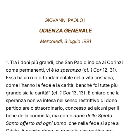
LATINE
GIOVANNI PAOLO II
UDIENZA GENERALE
Mercoledì, 3 luglio 1991
1. Tra i doni più grandi, che San Paolo indica ai Corinzi
come permanenti, vi è
la speranza
(cf.
1 Cor
12, 31).
Essa ha un ruolo fondamentale nella vita cristiana,
come l’hanno la fede e la carità, benché “di tutte più
grande sia la carità!” (cf.
1 Cor
13, 13). È chiaro che la
speranza non va intesa nel senso restrittivo di dono
particolare o straordinario, concesso ad alcuni per il
bene della comunità, ma come
dono dello Spirito
Santo offerto ad ogni uomo
, che nella fede si apre a
Cristo. A questo dono va prestata una particolare