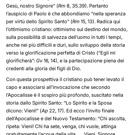
Gesù, nostro Signore” (
Rm
8, 35.39). Pertanto
l’auspicio di Paolo è che abbondiamo “nella speranza
per virtù dello Spirito Santo” (
Rm
15, 13). Radica qui
l’ottimismo cristiano: ottimismo sul destino del mondo,
sulla possibilità di salvezza dell’uomo in tutti i tempi,
anche nei più difficili e duri, sullo sviluppo della storia
verso la glorificazione perfetta di Cristo (“Egli mi
glorificherà”:
Gv
16, 14), e la partecipazione piena dei
credenti alla gloria dei figli di Dio.
Con questa prospettiva il cristiano può tener levato il
capo e associarsi all’invocazione che secondo
l’Apocalisse è il sospiro più profondo, suscitato nella
storia dallo Spirito Santo: “Lo Spirito e la Sposa
dicono: Vieni!” (
Ap
22, 17). Ed ecco l’invito finale
dell’Apocalisse e del Nuovo Testamento: “Chi ascolta,
ripeta: Vieni! Chi ha sete, venga, chi vuole, attinga
gratuitamente l’acqua della vita . . . Vieni, Signore