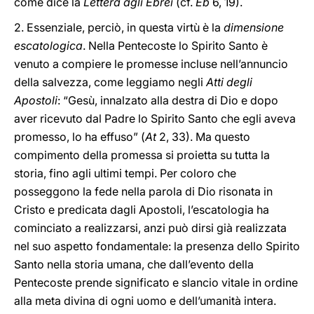
come dice la
Lettera agli Ebrei
(cf.
Eb
6, 19).
2. Essenziale, perciò, in questa virtù è la
dimensione
escatologica
. Nella Pentecoste lo Spirito Santo è
venuto a compiere le promesse incluse nell’annuncio
della salvezza, come leggiamo negli
Atti degli
Apostoli
: “Gesù, innalzato alla destra di Dio e dopo
aver ricevuto dal Padre lo Spirito Santo che egli aveva
promesso, lo ha effuso” (
At
2, 33). Ma questo
compimento della promessa si proietta su tutta la
storia, fino agli ultimi tempi. Per coloro che
posseggono la fede nella parola di Dio risonata in
Cristo e predicata dagli Apostoli, l’escatologia ha
cominciato a realizzarsi, anzi può dirsi già realizzata
nel suo aspetto fondamentale: la presenza dello Spirito
Santo nella storia umana, che dall’evento della
Pentecoste prende significato e slancio vitale in ordine
alla meta divina di ogni uomo e dell’umanità intera.