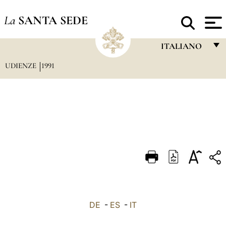
La
SANTA SEDE
ITALIANO
UDIENZE
1991
FRANÇAIS
ENGLISH
ITALIANO
PORTUGUÊS
ESPAÑOL
DEUTSCH
POLSKI
العربيّة
DE
-
ES
-
IT
中文