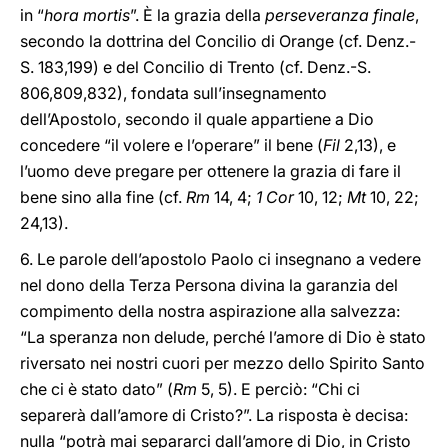
in “
hora mortis
”. È la grazia della
perseveranza finale
,
secondo la dottrina del Concilio di Orange (cf. Denz.-
S. 183,199) e del Concilio di Trento (cf. Denz.-S.
806,809,832), fondata sull’insegnamento
dell’Apostolo, secondo il quale appartiene a Dio
concedere “il volere e l’operare” il bene (
Fil
2,13), e
l’uomo deve pregare per ottenere la grazia di fare il
bene sino alla fine (cf.
Rm
14, 4;
1 Cor
10, 12;
Mt
10, 22;
24,13).
6. Le parole dell’apostolo Paolo ci insegnano a vedere
nel dono della Terza Persona divina la garanzia del
compimento della nostra aspirazione alla salvezza:
“La speranza non delude, perché l’amore di Dio è stato
riversato nei nostri cuori per mezzo dello Spirito Santo
che ci è stato dato” (
Rm
5, 5). E perciò: “Chi ci
separerà dall’amore di Cristo?”. La risposta è decisa:
nulla “potrà mai separarci dall’amore di Dio, in Cristo