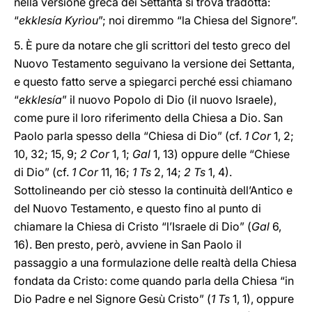
nella versione greca dei Settanta si trova tradotta:
“
ekklesía Kyrìou
”; noi diremmo “la Chiesa del Signore”.
5. È pure da notare che gli scrittori del testo greco del
Nuovo Testamento seguivano la versione dei Settanta,
e questo fatto serve a spiegarci perché essi chiamano
“
ekklesía
” il nuovo Popolo di Dio (il nuovo Israele),
come pure il loro riferimento della Chiesa a Dio. San
Paolo parla spesso della “Chiesa di Dio” (cf.
1 Cor
1, 2;
10, 32; 15, 9;
2 Cor
1, 1;
Gal
1, 13) oppure delle “Chiese
di Dio” (cf.
1 Cor
11, 16;
1 Ts
2, 14;
2 Ts
1, 4).
Sottolineando per ciò stesso la continuità dell’Antico e
del Nuovo Testamento, e questo fino al punto di
chiamare la Chiesa di Cristo “l’Israele di Dio” (
Gal
6,
16). Ben presto, però, avviene in San Paolo il
passaggio a una formulazione delle realtà della Chiesa
fondata da Cristo: come quando parla della Chiesa “in
Dio Padre e nel Signore Gesù Cristo” (
1 Ts
1, 1), oppure