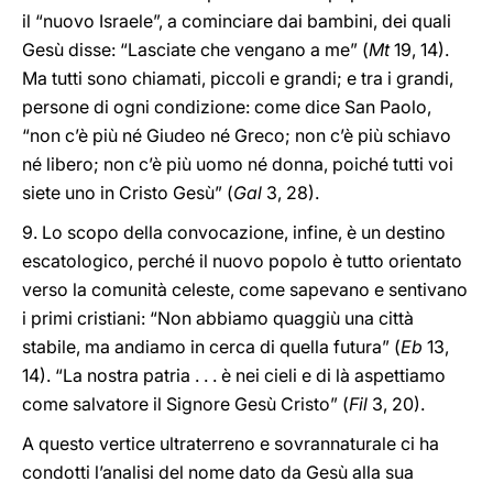
il “nuovo Israele”, a cominciare dai bambini, dei quali
Gesù disse: “Lasciate che vengano a me” (
Mt
19, 14).
Ma tutti sono chiamati, piccoli e grandi; e tra i grandi,
persone di ogni condizione: come dice San Paolo,
“non c’è più né Giudeo né Greco; non c’è più schiavo
né libero; non c’è più uomo né donna, poiché tutti voi
siete uno in Cristo Gesù” (
Gal
3, 28).
9. Lo scopo della convocazione, infine, è un destino
escatologico, perché il nuovo popolo è tutto orientato
verso la comunità celeste, come sapevano e sentivano
i primi cristiani: “Non abbiamo quaggiù una città
stabile, ma andiamo in cerca di quella futura” (
Eb
13,
14). “La nostra patria . . . è nei cieli e di là aspettiamo
come salvatore il Signore Gesù Cristo” (
Fil
3, 20).
A questo vertice ultraterreno e sovrannaturale ci ha
condotti l’analisi del nome dato da Gesù alla sua