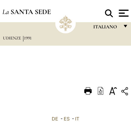
La
SANTA SEDE
ITALIANO
UDIENZE
1991
FRANÇAIS
ENGLISH
ITALIANO
PORTUGUÊS
ESPAÑOL
DEUTSCH
POLSKI
العربيّة
DE
-
ES
-
IT
中文