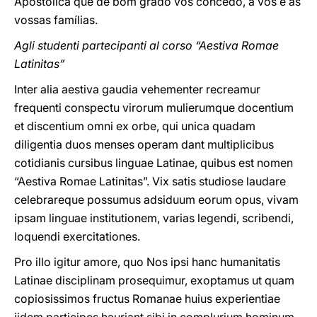
Apostólica que de bom grado vos concedo, a vós e às
vossas famílias
.
Agli studenti partecipanti al corso “Aestiva Romae
Latinitas”
Inter alia aestiva gaudia vehementer recreamur
frequenti conspectu virorum mulierumque docentium
et discentium omni ex orbe, qui unica quadam
diligentia duos menses operam dant multiplicibus
cotidianis cursibus linguae Latinae, quibus est nomen
“Aestiva Romae Latinitas”. Vix satis studiose laudare
celebrareque possumus adsiduum eorum opus, vivam
ipsam linguae institutionem, varias legendi, scribendi,
loquendi exercitationes.
Pro illo igitur amore, quo Nos ipsi hanc humanitatis
Latinae disciplinam prosequimur, exoptamus ut quam
copiosissimos fructus Romanae huius experientiae