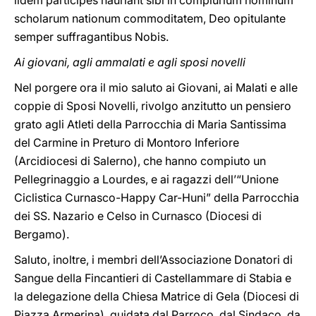
iidem participes hauriant sibi in complurium hominum
scholarum nationum commoditatem, Deo opitulante
semper suffragantibus Nobis.
Ai giovani, agli ammalati e agli sposi novelli
Nel porgere ora il mio saluto ai Giovani, ai Malati e alle
coppie di Sposi Novelli, rivolgo anzitutto un pensiero
grato agli Atleti della Parrocchia di Maria Santissima
del Carmine in Preturo di Montoro Inferiore
(Arcidiocesi di Salerno), che hanno compiuto un
Pellegrinaggio a Lourdes, e ai ragazzi dell’“Unione
Ciclistica Curnasco-Happy Car-Huni” della Parrocchia
dei SS. Nazario e Celso in Curnasco (Diocesi di
Bergamo).
Saluto, inoltre, i membri dell’Associazione Donatori di
Sangue della Fincantieri di Castellammare di Stabia e
la delegazione della Chiesa Matrice di Gela (Diocesi di
Piazza Armerina), guidata dal Parroco, dal Sindaco, da