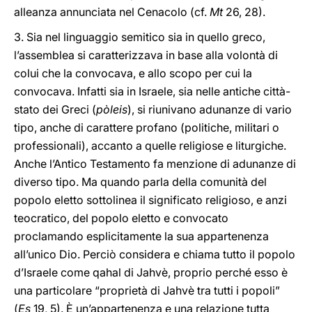
alleanza annunciata nel Cenacolo (cf.
Mt
26, 28).
3. Sia nel linguaggio semitico sia in quello greco,
l’assemblea si caratterizzava in base alla volontà di
colui che la convocava, e allo scopo per cui la
convocava. Infatti sia in Israele, sia nelle antiche città-
stato dei Greci (
pòleis
), si riunivano adunanze di vario
tipo, anche di carattere profano (politiche, militari o
professionali), accanto a quelle religiose e liturgiche.
Anche l’Antico Testamento fa menzione di adunanze di
diverso tipo. Ma quando parla della comunità del
popolo eletto sottolinea il significato religioso, e anzi
teocratico, del popolo eletto e convocato
proclamando esplicitamente la sua appartenenza
all’unico Dio. Perciò considera e chiama tutto il popolo
d’Israele come qahal di Jahvè, proprio perché esso è
una particolare “proprietà di Jahvè tra tutti i popoli”
(
Es
19, 5). È un’appartenenza e una relazione tutta