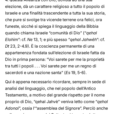
elezione, dà un carattere religioso a tutto il popolo di
Israele e una finalità trascendente a tutta la sua storia,
che pure si svolge tra vicende terrene ora felici, ora
funeste, sicché si spiega il linguaggio della Bibbia
quando chiama Israele “comunità di Dio” (“
qehal
Elohìm
”: cf.
Ne
13, 1; e più spesso “
qehal Jahwèh
”: cf.
Dt
23, 2-4.9). È la coscienza permanente di una
appartenenza fondata sull’elezione di Israele fatta da
Dio in prima persona: “Voi sarete per me la proprietà
tra tutti i popoli . . . Voi sarete per me un regno di
sacerdoti e una nazione santa” (
Es
19, 5-6).
Qui è appena necessario ricordare, sempre in sede di
analisi del linguaggio, che nel popolo dell’Antico
Testamento, a motivo del grande rispetto per il nome
proprio di Dio, “qehal Jahvè” veniva letto come “
qehal
Adonai
”, ossia l’“assemblea del Signore”. Perciò anche