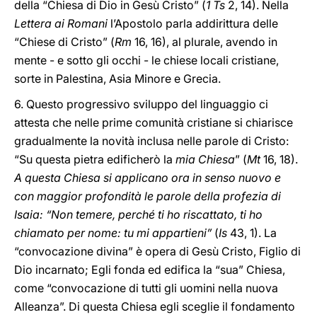
della “Chiesa di Dio in Gesù Cristo” (
1 Ts
2, 14). Nella
Lettera ai Romani
l’Apostolo parla addirittura delle
“Chiese di Cristo” (
Rm
16, 16), al plurale, avendo in
mente - e sotto gli occhi - le chiese locali cristiane,
sorte in Palestina, Asia Minore e Grecia.
6. Questo progressivo sviluppo del linguaggio ci
attesta che nelle prime comunità cristiane si chiarisce
gradualmente la novità inclusa nelle parole di Cristo:
“Su questa pietra edificherò la
mia Chiesa
” (
Mt
16, 18).
A questa Chiesa si applicano ora in senso nuovo e
con maggior profondità le parole della profezia di
Isaia: “Non temere, perché ti ho riscattato, ti ho
chiamato per nome: tu mi appartieni”
(
Is
43, 1). La
“convocazione divina” è opera di Gesù Cristo, Figlio di
Dio incarnato; Egli fonda ed edifica la “sua” Chiesa,
come “convocazione di tutti gli uomini nella nuova
Alleanza”. Di questa Chiesa egli sceglie il fondamento