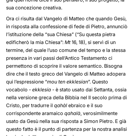
sua concezione creativa.
Ora ci risulta dal Vangelo di Matteo che quando Gesù,
in risposta alla confessione di fede di Pietro, annunciò
l’istituzione della “sua Chiesa” (“Su questa pietra
edificherò la mia Chiesa”:
Mt
16, 18), si servì di un
termine, del quale l’uso comune del tempo e la stessa
presenza in vari passi dell’Antico Testamento ci
permettono di scoprire il valore semantico. Bisogna
dire che il testo greco del Vangelo di Matteo adopera
qui l’espressione “
mou ten ekklesían
”. Questo
vocabolo -
ekklesía
- è stato usato dai Settanta, ossia
nella versione greca della Bibbia nel II secolo prima di
Cristo, per tradurre il
qahàl
ebraico e il suo
corrispondente aramaico
qahalà
, verosimilmente
usato da Gesù nella sua risposta a Simon Pietro. E già
questo fatto è il punto di partenza per la nostra analisi