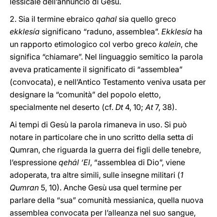
lessicale dell’annuncio di Gesù.
2. Sia il termine ebraico
qahal
sia quello greco
ekklesía
significano “raduno, assemblea”.
Ekklesía
ha
un rapporto etimologico col verbo greco
kalein
, che
significa “chiamare”. Nel linguaggio semitico la parola
aveva praticamente il significato di “assemblea”
(convocata), e nell’Antico Testamento veniva usata per
designare la “comunità” del popolo eletto,
specialmente nel deserto (cf.
Dt
4, 10;
At
7, 38).
Ai tempi di Gesù la parola rimaneva in uso. Si può
notare in particolare che in uno scritto della setta di
Qumran, che riguarda la guerra dei figli delle tenebre,
l’espressione
qehál ‘El
, “assemblea di Dio”, viene
adoperata, tra altre simili, sulle insegne militari (
1
Qumran
5, 10). Anche Gesù usa quel termine per
parlare della “sua” comunità messianica, quella nuova
assemblea convocata per l’alleanza nel suo sangue,