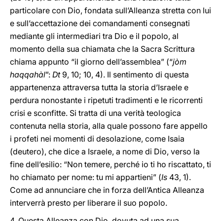
particolare con Dio, fondata sull’Alleanza stretta con lui
e sull’accettazione dei comandamenti consegnati
mediante gli intermediari tra Dio e il popolo, al
momento della sua chiamata che la Sacra Scrittura
chiama appunto “il giorno dell’assemblea” (“
jòm
haqqahàl
”:
Dt
9, 10; 10, 4). Il sentimento di questa
appartenenza attraversa tutta la storia d’Israele e
perdura nonostante i ripetuti tradimenti e le ricorrenti
crisi e sconfitte. Si tratta di una verità teologica
contenuta nella storia, alla quale possono fare appello
i profeti nei momenti di desolazione, come Isaia
(deutero), che dice a Israele, a nome di Dio, verso la
fine dell’esilio: “Non temere, perché io ti ho riscattato, ti
ho chiamato per nome: tu mi appartieni” (
Is
43, 1).
Come ad annunciare che in forza dell’Antica Alleanza
interverrà presto per liberare il suo popolo.
4. Questa Alleanza con Dio, dovuta ad una sua