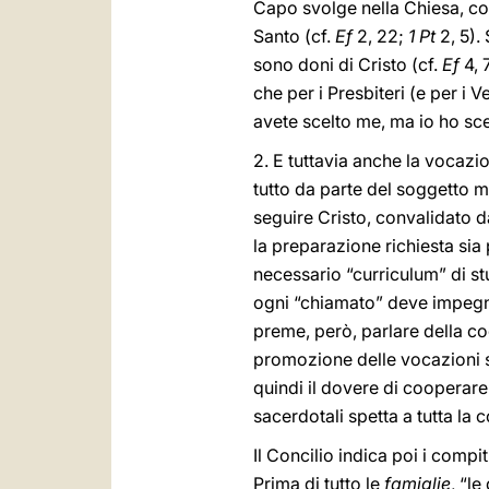
Capo svolge nella Chiesa, co
Santo (cf.
Ef
2, 22;
1 Pt
2, 5).
sono doni di Cristo (cf.
Ef
4, 
che per i Presbiteri (e per i V
avete scelto me, ma io ho scelt
2. E tuttavia anche la vocaz
tutto da parte del soggetto m
seguire Cristo, convalidato d
la preparazione richiesta sia 
necessario “curriculum” di stu
ogni “chiamato” deve impegnar
preme, però, parlare della co
promozione delle vocazioni s
quindi il dovere di cooperare
sacerdotali spetta a tutta la 
Il Concilio indica poi i compit
Prima di tutto le
famiglie
, “le