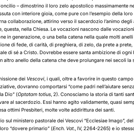
oncilio – dimostrino il loro zelo apostolico massimamente nel
vissuta con interiore gioia, come pure con l’esempio della lor
rna collaborazione, attirino verso il sacerdozio l’animo degli
le, questa, nella Chiesa. Le vocazioni nascono dalle vocazio
e in generazione, o una bella catena nella quale molti anelli 
e di fede, di carità, di preghiera, di zelo, da prete a prete,
tale di sé a Cristo. Dovrebbe essere santa ambizione di ogni 
altro anello della catena che deve prolungare nei secoli la se
 missione dei
Vescovi
, i quali, oltre a favorire in questo camp
 iniziative, dovranno comportarsi “come padri nell’aiutare senz
a Dio” (
Optatam totius
, 2). Conosciamo la storia di tanti san
ivare al sacerdozio. Essi hanno agito validamente, quasi semp
sa ottimi Presbiteri, molte volte addirittura dei santi.
rio sul ministero pastorale dei Vescovi “Ecclesiae Imago”, del
 loro “dovere primario” (
Ench. Vat.
, IV, 2264-2265) e io stess