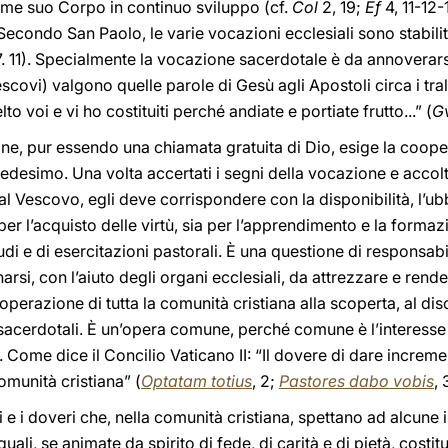
me suo Corpo in continuo sviluppo (cf.
Col
2, 19;
Ef
4, 11-12-
 Secondo San Paolo, le varie vocazioni ecclesiali sono stabili
7. 11). Specialmente la vocazione sacerdotale è da annoverarsi
escovi) valgono quelle parole di Gesù agli Apostoli circa i tral
o voi e vi ho costituiti perché andiate e portiate frutto...” (
G
ione, pur essendo una chiamata gratuita di Dio, esige la coop
edesimo. Una volta accertati i segni della vocazione e accolt
al Vescovo, egli deve corrispondere con la disponibilità, l’ub
per l’acquisto delle virtù, sia per l’apprendimento e la formazi
di e di esercitazioni pastorali. È una questione di responsabi
si, con l’aiuto degli organi ecclesiali, da attrezzare e rende
operazione di tutta la comunità cristiana alla scoperta, al dis
acerdotali. È un’opera comune, perché comune è l’interesse e
. Come dice il Concilio Vaticano II: “Il dovere di dare increm
comunità cristiana” (
Optatam totius
, 2;
Pastores dabo vobis
, 
i e i doveri che, nella comunità cristiana, spettano ad alcune is
 quali, se animate da spirito di fede, di carità e di pietà, cost