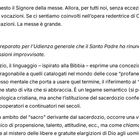
to il Signore della messe. Allora, per tutti noi, senza eccezi
vocazioni. Se ci sentiamo coinvolti nell’opera redentrice di C
azioni. La messe è grande.
 preparato per l’Udienza generale che il Santo Padre ha rinu
essioni improvvisate.
zio, il linguaggio – ispirato alla Bibbia – esprime una conce
agonabile a quelli catalogati nel mondo delle cose “profane”. 
sso mentale che porta a usare quel termine, il riferimento al
e stato di vita che si abbraccia. È un legame semantico (si può
ologica cristiana, ma anche l’istituzione del sacerdozio confe
cooperatori e continuatori nei secoli.
 ambito del “sacro” derivante dal sacerdozio, occorre una
v
ico di propensione, talento, attitudine, ecc., ma come
chiama
e al mistero delle libere e gratuite elargizioni di Dio agli uomi