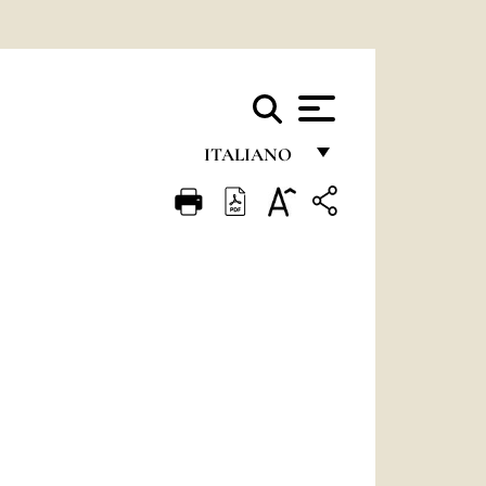
ITALIANO
FRANÇAIS
ENGLISH
ITALIANO
PORTUGUÊS
ESPAÑOL
DEUTSCH
POLSKI