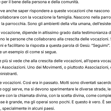
 per il bene della persona e della comunità.
eve anche saper rispondere a queste vocazioni che nascono 
collaborare con la vocazione la famiglia. Nascono nella parr
la parrocchia. Sono gli ambienti della vita umana, dell’esisten
a vocazione, dipende in altissimo grado dalla testimonianza di
ono le persone che collaborano alla crescita delle vocazioni. 
ani e facilitano la risposta a questa parola di Gesù: “Seguimi”
 un esempio di come si segue.
più si vede che alla crescita delle vocazioni, all’opera voca
 Associazioni. Uno dei Movimenti, o piuttosto Associazioni, c
inistranti.
e vocazioni. Così era in passato. Molti sono diventati sacer
che oggi serve, ma si devono sperimentare le diverse strade, l
e con la chiamata divina, con la scelta divina, come compie
sse è grande, ma gli operai sono pochi. E questo è vero. È s
 specialmente in alcuni paesi.