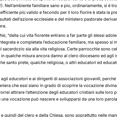
2). Nell’ambiente familiare sano e pio, ordinariamente, si è trova
oefficiente più valido e fecondo per il loro fiorire è stata la 
ultati dell’azione ecclesiale e del ministero pastorale deriva
era.
hie
, “della cui vita fiorente entrano a far parte gli stessi adole
ntegrata e completata l’educazione familiare, ma spesso si ma
l sacerdozio sia alla vita religiosa. Certe parrocchie sono cel
 qualche misura ancora danno al clero diocesano ed agli istitu
he santo prete, qualche religiosa, o altri educatori ed educat
 agli
educatori
e ai dirigenti di associazioni giovanili, perché 
maniera che essi siano in grado di scoprire la vocazione divina
vorrei attirare l’attenzione degli educatori cristiani sulle loro 
una vocazione può nascere e svilupparsi da una loro parola
, e quindi del clero e della Chiesa, sono soprattutto nelle man