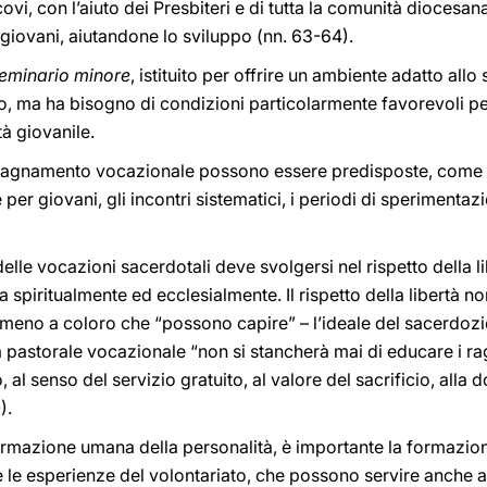
covi, con l’aiuto dei Presbiteri e di tutta la comunità dioces
 i giovani, aiutandone lo sviluppo (nn. 63-64).
eminario minore
, istituito per offrire un ambiente adatto all
, ma ha bisogno di condizioni particolarmente favorevoli per
tà giovanile.
pagnamento vocazionale possono essere predisposte, come 
per giovani, gli incontri sistematici, i periodi di sperimentaz
elle vocazioni sacerdotali deve svolgersi nel rispetto della l
a spiritualmente ed ecclesialmente. Il rispetto della libertà 
meno a coloro che “possono capire” – l’ideale del sacerdozio
 pastorale vocazionale “non si stancherà mai di educare i raga
 al senso del servizio gratuito, al valore del sacrificio, alla
).
ormazione umana della personalità, è importante la formazione 
 le esperienze del volontariato, che possono servire anche a