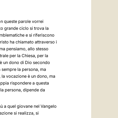
العربيّة
中文
on queste parole vorrei
LATINE
o grande ciclo si trova la
mblematiche e si riferiscono
risto ha chiamato attraverso i
 ma pensiamo, allo stesso
ale per la Chiesa, per la
e è un dono di Dio secondo
ca sempre la persona, ma
ra, la vocazione è un dono, ma
appia rispondere a questa
lla persona, dipende da
sù a quel giovane nel Vangelo
zione si realizza, si