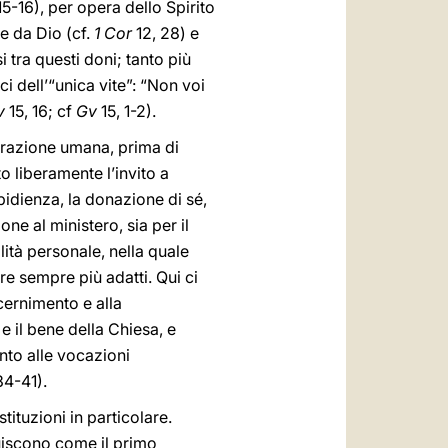
15-16), per opera dello Spirito
te da Dio (cf.
1 Cor
12, 28) e
 tra questi doni; tanto più
ci dell’“unica vite”: “Non voi
v
15, 16; cf
Gv
15, 1-2).
erazione umana, prima di
o liberamente l’invito a
bidienza, la donazione di sé,
one al ministero, sia per il
lità personale, nella quale
re sempre più adatti. Qui ci
cernimento e alla
 il bene della Chiesa, e
ento alle vocazioni
34-41).
tituzioni in particolare.
ituiscono come il primo