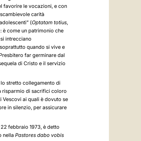
 favorire le vocazioni, e con
o scambievole carità
 adolescenti” (
Optatam totius
,
ni: è come un patrimonio che
si intrecciano
 soprattutto quando si vive e
Presbitero far germinare dal
quela di Cristo e il servizio
o lo stretto collegamento di
a risparmio di sacrifici coloro
ti Vescovi ai quali è dovuto se
re in silenzio, per assicurare
 22 febbraio 1973, è detto
o nella
Pastores dabo vobis