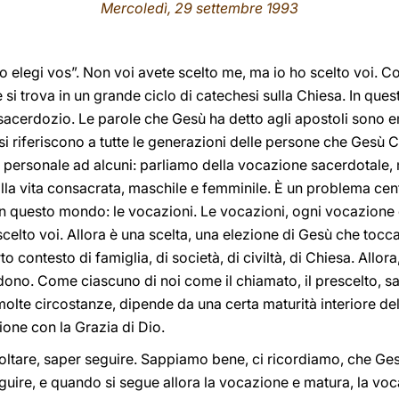
Mercoledì, 29 settembre 1993
 elegi vos”. Non voi avete scelto me, ma io ho scelto voi. C
si trova in un grande ciclo di catechesi sulla Chiesa. In quest
sacerdozio. Le parole che Gesù ha detto agli apostoli sono e
i riferiscono a tutte le generazioni delle persone che Gesù C
so personale ad alcuni: parliamo della vocazione sacerdotale,
la vita consacrata, maschile e femminile. È un problema centr
e in questo mondo: le vocazioni. Le vocazioni, ogni vocazion
scelto voi. Allora è una scelta, una elezione di Gesù che toc
o contesto di famiglia, di società, di civiltà, di Chiesa. Allo
 dono. Come ciascuno di noi come il chiamato, il prescelto, s
olte circostanze, dipende da una certa maturità interiore de
ione con la Grazia di Dio.
oltare, saper seguire. Sappiamo bene, ci ricordiamo, che Ge
guire, e quando si segue allora la vocazione e matura, la voca