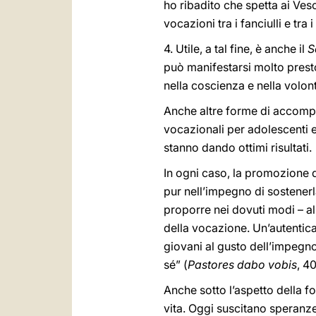
ho ribadito che spetta ai Ves
vocazioni tra i fanciulli e tra
4. Utile, a tal fine, è anche il
S
può manifestarsi molto presto
nella coscienza e nella volon
Anche altre forme di accom
vocazionali per adolescenti e 
stanno dando ottimi risultati.
In ogni caso, la promozione d
pur nell’impegno di sostenerl
proporre nei dovuti modi – al
della vocazione. Un’autentica
giovani al gusto dell’impegno,
sé” (
Pastores dabo vobis
, 40
Anche sotto l’aspetto della f
vita. Oggi suscitano speranze