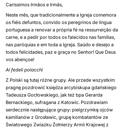
Caríssimos Irmãos e Irmãs,
Neste mês, que tradicionalmente a Igreja comemora
os fiéis defuntos, convido os peregrinos de língua
portuguesa a renovar a própria fé na ressurreição da
carne, e a pedir por todos os falecidos nas famílias,
nas paróquias e em toda a Igreja. Saúdo e desejo a
todos felicidades, paz e graça no Senhor! Que Deus
vos abençoe!
Ai fedeli polacchi
Z Polski są tutaj różne grupy. Ale przede wszystkim
pragnę pozdrowić księdza arcybiskupa gdańskiego
Tadeusza Gocłowskiego, jak też bpa Gerarda
Bernackiego, sufragana z Katowic. Pozdrawiam
serdecznie następujące grupy: pielgrzymkę ojców
kamilianów z Grosławic, grupę kombatantów ze
Światowego Zwiazku Żołnierzy Armii Krajowej z