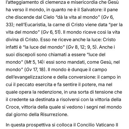
l’atteggiamento di clemenza e misericordia che Gesù
ha verso il mondo, in quanto ne è il Salvatore: il pane
che discende dal Cielo “dà la vita al mondo” (
Gv
6,
33); nell’Eucaristia, la carne di Cristo viene data “per la
vita del mondo” (
Gv
6, 51). Il mondo riceve così la vita
divina di Cristo. Esso ne riceve anche la luce: Cristo
infatti è “la luce del mondo” (
Gv
8, 12; 9, 5). Anche i
suoi discepoli sono chiamati a essere “luce del
mondo” (
Mt
5, 14): essi sono mandati, come Gesù, nel
mondo” (
Gv
17, 18). Il mondo è dunque il campo
dell’evangelizzazione e della conversione: il campo in
cui il peccato esercita e fa sentire il potere, ma nel
quale opera la redenzione, in una sorta di tensione che
il credente sa destinata a risolversi con la vittoria della
Croce, vittoria della quale si vedono i segni nel mondo
dal giorno della Risurrezione.
In questa prospettiva si colloca il Concilio Vaticano II