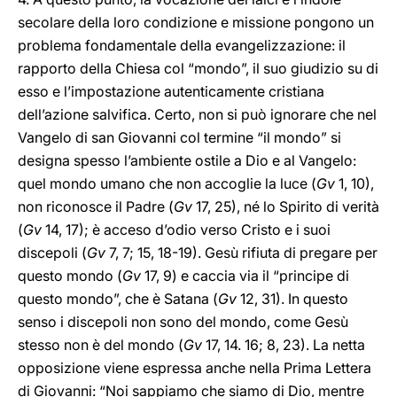
secolare della loro condizione e missione pongono un
problema fondamentale della evangelizzazione: il
rapporto della Chiesa col “mondo”, il suo giudizio su di
esso e l’impostazione autenticamente cristiana
dell’azione salvifica. Certo, non si può ignorare che nel
Vangelo di san Giovanni col termine “il mondo” si
designa spesso l’ambiente ostile a Dio e al Vangelo:
quel mondo umano che non accoglie la luce (
Gv
1, 10),
non riconosce il Padre (
Gv
17, 25), né lo Spirito di verità
(
Gv
14, 17); è acceso d’odio verso Cristo e i suoi
discepoli (
Gv
7, 7; 15, 18-19). Gesù rifiuta di pregare per
questo mondo (
Gv
17, 9) e caccia via il “principe di
questo mondo”, che è Satana (
Gv
12, 31). In questo
senso i discepoli non sono del mondo, come Gesù
stesso non è del mondo (
Gv
17, 14. 16; 8, 23). La netta
opposizione viene espressa anche nella Prima Lettera
di Giovanni: “Noi sappiamo che siamo di Dio, mentre