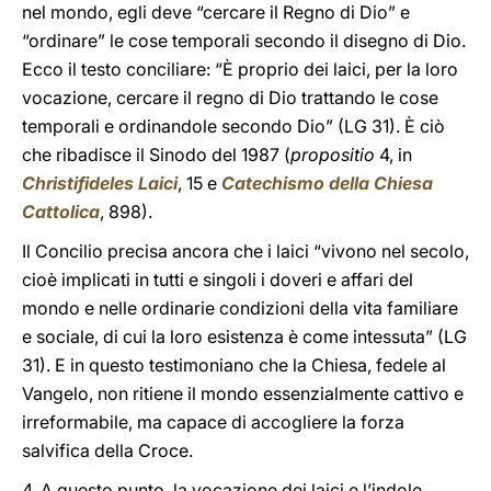
nel mondo, egli deve “cercare il Regno di Dio” e
“ordinare” le cose temporali secondo il disegno di Dio.
Ecco il testo conciliare: “È proprio dei laici, per la loro
vocazione, cercare il regno di Dio trattando le cose
temporali e ordinandole secondo Dio” (LG 31). È ciò
che ribadisce il Sinodo del 1987 (
propositio
4, in
Christifideles Laici
, 15 e
Catechismo della Chiesa
Cattolica
, 898).
Il Concilio precisa ancora che i laici “vivono nel secolo,
cioè implicati in tutti e singoli i doveri e affari del
mondo e nelle ordinarie condizioni della vita familiare
e sociale, di cui la loro esistenza è come intessuta” (LG
31). E in questo testimoniano che la Chiesa, fedele al
Vangelo, non ritiene il mondo essenzialmente cattivo e
irreformabile, ma capace di accogliere la forza
salvifica della Croce.
4. A questo punto, la vocazione dei laici e l’indole