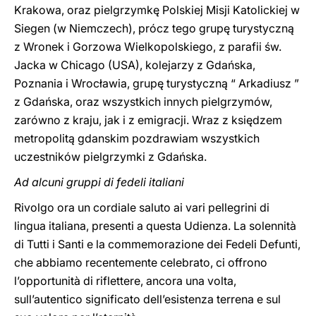
Krakowa, oraz pielgrzymkę Polskiej Misji Katolickiej w
Siegen (w Niemczech), prócz tego grupę turystyczną
z Wronek i Gorzowa Wielkopolskiego, z parafii św.
Jacka w Chicago (USA), kolejarzy z Gdańska,
Poznania i Wrocławia, grupę turystyczną “ Arkadiusz ”
z Gdańska, oraz wszystkich innych pielgrzymów,
zarówno z kraju, jak i z emigracji. Wraz z księdzem
metropolitą gdanskim pozdrawiam wszystkich
uczestników pielgrzymki z Gdańska.
Ad alcuni gruppi di fedeli italiani
Rivolgo ora un cordiale saluto ai vari pellegrini di
lingua italiana, presenti a questa Udienza. La solennità
di Tutti i Santi e la commemorazione dei Fedeli Defunti,
che abbiamo recentemente celebrato, ci offrono
l’opportunità di riflettere, ancora una volta,
sull’autentico significato dell’esistenza terrena e sul