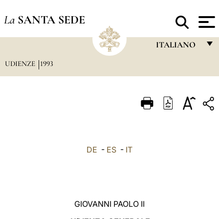
La
SANTA SEDE
ITALIANO
UDIENZE
1993
FRANÇAIS
ENGLISH
ITALIANO
PORTUGUÊS
ESPAÑOL
DE
-
ES
-
IT
DEUTSCH
POLSKI
العربيّة
GIOVANNI PAOLO II
中文