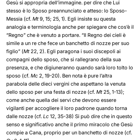
Gesù si appropria dell’immagine. per dire che Lui
stesso è lo Sposo preannunciato e atteso: lo Sposo-
Messia (cf.
Mt
9, 15; 25, 1). Egli insiste su questa
analogia e terminologia anche per spiegare che cos’è il
“Regno” che è venuto a portare. “Il Regno dei cieli è
simile a un re che fece un banchetto di nozze per suo
figlio” (
Mt
22, 2). Egli paragona i suoi discepoli ai
compagni dello sposo, che si rallegrano della sua
presenza, e che digiuneranno quando sarà loro tolto lo
sposo (cf.
Mc
2, 19-20). Ben nota è pure l’altra
parabola delle dieci vergini che aspettano la venuta
dello sposo per una festa di nozze (cf.
Mt
25, 1-13);
come anche quella dei servi che devono essere
vigilanti per accogliere il loro padrone quando torna
dalle nozze (cf.
Lc
12, 35-38) Si può dire che in questo
senso e significativo anche il primo miracolo che Gesù
compie a Cana, proprio per un banchetto di nozze (cf.