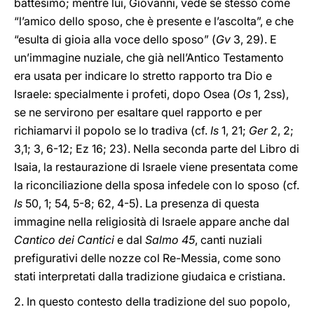
battesimo; mentre lui, Giovanni, vede se stesso come
“l’amico dello sposo, che è presente e l’ascolta”, e che
“esulta di gioia alla voce dello sposo” (
Gv
3, 29). E
un’immagine nuziale, che già nell’Antico Testamento
era usata per indicare lo stretto rapporto tra Dio e
Israele: specialmente i profeti, dopo Osea (
Os
1, 2ss),
se ne servirono per esaltare quel rapporto e per
richiamarvi il popolo se lo tradiva (cf.
Is
1, 21;
Ger
2, 2;
3,1; 3, 6-12; Ez 16; 23). Nella seconda parte del Libro di
Isaia, la restaurazione di Israele viene presentata come
la riconciliazione della sposa infedele con lo sposo (cf.
Is
50, 1; 54, 5-8; 62, 4-5). La presenza di questa
immagine nella religiosità di Israele appare anche dal
Cantico dei Cantici
e dal
Salmo 45
, canti nuziali
prefigurativi delle nozze col Re-Messia, come sono
stati interpretati dalla tradizione giudaica e cristiana.
2. In questo contesto della tradizione del suo popolo,