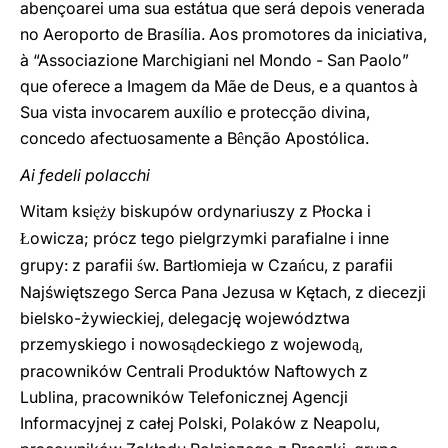
abençoarei uma sua estátua que será depois venerada
no Aeroporto de Brasília. Aos promotores da iniciativa,
à “Associazione Marchigiani nel Mondo - San Paolo”
que oferece a Imagem da Mãe de Deus, e a quantos à
Sua vista invocarem auxílio e protecção divina,
concedo afectuosamente a B
nção Apostólica.
ê
Ai fedeli polacchi
Witam ksi
y biskupów ordynariuszy z Płocka i
ęż
owicza; prócz tego pielgrzymki parafialne i inne
Ł
grupy: z parafii
w. Bart
omieja w Cza
cu, z parafii
ś
ł
ń
Najświętszego Serca Pana Jezusa w Kętach, z diecezji
bielsko-żywieckiej, delegację województwa
przemyskiego i nowos
deckiego z wojewod
,
ą
ą
pracowników Centrali Produktów Naftowych z
Lublina, pracowników Telefonicznej Agencji
Informacyjnej z całej Polski, Polaków z Neapolu,