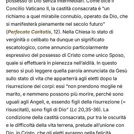
possesso di Dio senza intermediari. Come dice il
Concilio Vaticano II, la castità consacrata è “un
richiamo a quel mirabile connubio, operato da Dio, che
si manifesterà pienamente nel secolo futuro”
(
Perfecate Caritatis
, 12). Nella Chiesa lo stato di
verginità o celibato ha dunque un significato
escatologico, come annuncio particolarmente
espressivo del possesso di Cristo come unico Sposo,
quale si effettuerà in pienezza nell’aldilà. In questo
senso si può leggere quella parola annunciata da Gesù
sullo stato di vita che apparterrà agli eletti dopo la
risurrezione dei corpi: essi “non prendono moglie né
marito, e nemmeno possono più morire, perché sono
uguali agli Angeli, e, essendo figli della risurrezione (=
risuscitati), sono figli di Dio” (
Lc
20,35-36). La
condizione della castità consacrata, pur tra le oscurità
e le difficoltà della vita terrena, prelude all’unione con
Dio, in Cristo, che gli eletti avranno nella felicità