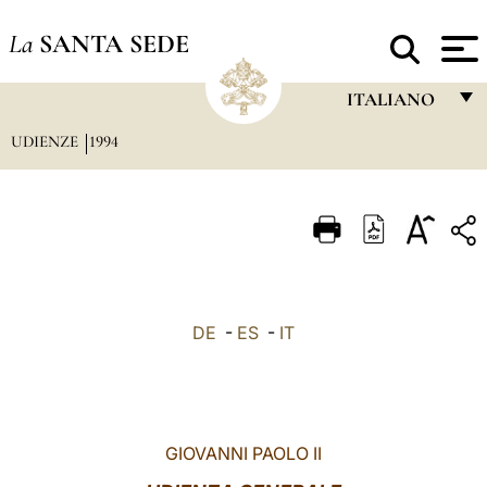
La
SANTA SEDE
ITALIANO
UDIENZE
1994
FRANÇAIS
ENGLISH
ITALIANO
PORTUGUÊS
ESPAÑOL
DE
-
ES
-
IT
DEUTSCH
POLSKI
العربيّة
GIOVANNI PAOLO II
中文