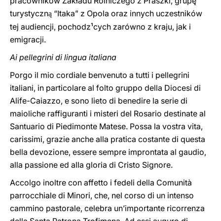
pracowników Zakładu Rolniczego z Praszki, grupę
turystyczn
“Itaka” z Opola oraz innych uczestników
ą
tej audiencji, pochodz¹cych zarówno z kraju, jak i
emigracji.
Ai pellegrini di lingua italiana
Porgo il mio cordiale benvenuto a tutti i pellegrini
italiani, in particolare al folto gruppo della Diocesi di
Alife-Caiazzo, e sono lieto di benedire la serie di
maioliche raffiguranti i misteri del Rosario destinate al
Santuario di Piedimonte Matese. Possa la vostra vita,
carissimi, grazie anche alla pratica costante di questa
bella devozione, essere sempre improntata al gaudio,
alla passione ed alla gloria di Cristo Signore.
Accolgo inoltre con affetto i fedeli della Comunità
parrocchiale di Minori, che, nel corso di un intenso
cammino pastorale, celebra un’importante ricorrenza