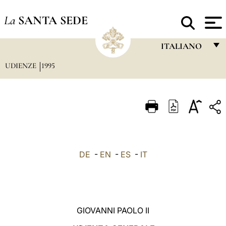
La
SANTA SEDE
ITALIANO
UDIENZE
1995
FRANÇAIS
ENGLISH
ITALIANO
PORTUGUÊS
ESPAÑOL
DE
-
EN
-
ES
-
IT
DEUTSCH
POLSKI
العربيّة
GIOVANNI PAOLO II
中文