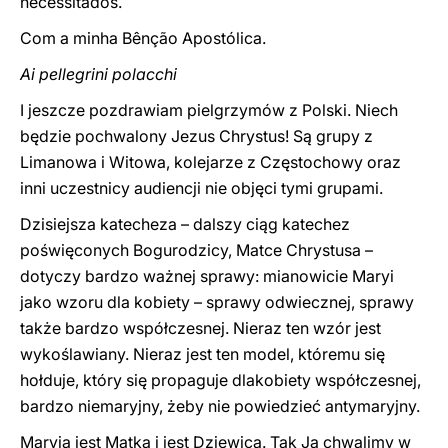
necessitados.
Com a minha Bênção Apostólica.
Ai pellegrini polacchi
I jeszcze pozdrawiam pielgrzymów z Polski. Niech
będzie pochwalony Jezus Chrystus! Są grupy z
Limanowa i Witowa, kolejarze z Częstochowy oraz
inni uczestnicy audiencji nie objęci tymi grupami.
Dzisiejsza katecheza – dalszy ciąg katechez
poświęconych Bogurodzicy, Matce Chrystusa –
dotyczy bardzo ważnej sprawy: mianowicie Maryi
jako wzoru dla kobiety – sprawy odwiecznej, sprawy
także bardzo współczesnej. Nieraz ten wzór jest
wykoślawiany. Nieraz jest ten model, któremu się
hołduje, który się propaguje dlakobiety współczesnej,
bardzo niemaryjny, żeby nie powiedzieć antymaryjny.
Maryja jest Matką i jest Dziewicą. Tak Ją chwalimy w