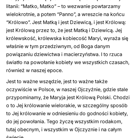
litanii: “Matko, Matko” – to wezwanie powtarzamy
wielokrotnie, a potem “Panno”, a wreszcie na końcu
“Królowo”. Jest Matką i jest Dziewicą, i jest Królową:
jest Królową przez to, że jest Matką i Dziewicą. Jej
królewskość, królewska kobiecość Maryi, wyraża się
właśnie w tym przedziwnym, od Boga danym
powiązaniu dziewictwa i macierzyństwa. I to rzuca
światło na powołanie kobiety we wszystkich czasach,
również w naszej epoce.
Jest to ważne wszędzie, jest to ważne także
oczywiście w Polsce, w naszej Ojczyźnie, gdzie stale
przypominamy, że Maryja jest Królową Polski. Chodzi
o to Jej królowanie wielorakie, w szczególny sposób
to Jej królowanie w odniesieniu do godności kobiety,
do jej powołania. Tego życzę wszystkim rodakom,
tutaj obecnym, i wszystkim w Ojczyznie i na całym
świecie.