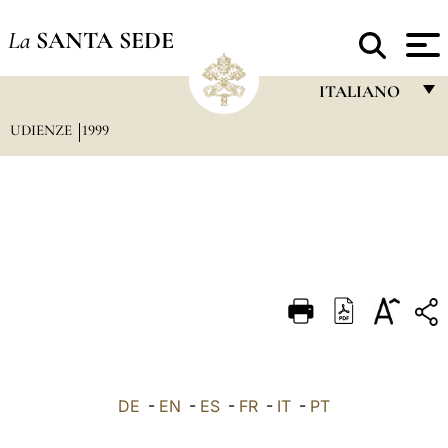
La
SANTA SEDE
ITALIANO
UDIENZE
1999
FRANÇAIS
ENGLISH
ITALIANO
PORTUGUÊS
ESPAÑOL
DEUTSCH
POLSKI
العربيّة
DE
-
EN
-
ES
-
FR
-
IT
-
PT
中文