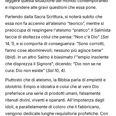
leggere questa situazione del mondo contemporaneo
e rispondere alle gravi questioni che essa pone.
Partendo dalla Sacra Scrittura, si noterà subito che
essa non fa accenno all’ateismo “teorico”, mentre si
preoccupa di respingere l'ateismo “pratico”. Il Salmista
taccia di stoltezza colui che pensa: “Non c'è Dio” (
Sal
14, 1), e si comporta di conseguenza: “Sono corrotti,
fanno cose abominevoli; nessuno più agisce bene”
(
Ibid
). In un altro Salmo è biasimato l’"empio insolente
che disprezza il Signore", dicendo: “Dio non se ne
cura: Dio non esiste” (
Sal
10, 4).
Piuttosto che di ateismo, la Bibbia parla di
empietà
e
idolatria
. Empio e idolatra è colui che al vero Dio
preferisce una serie di prodotti umani, falsamente
ritenuti divini, viventi e operanti. All'impotenza degli
idoli, e parallelamente di coloro che li fabbricano,
vengono dedicate lunghe requisitorie profetiche. Con