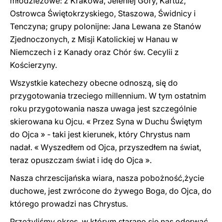
młodzieżowe: z Krakowa, Jeleniej Góry, Kartuz,
Ostrowca Świętokrzyskiego, Staszowa, Świdnicy i
Tenczyna; grupy polonijne: Jana Lewana ze Stanów
Zjednoczonych, z Misji Katolickiej w Hanau w
Niemczech i z Kanady oraz Chór św. Cecylii z
Kościerzyny.
Wszystkie katechezy obecne odnoszą, się do
przygotowania trzeciego millennium. W tym ostatnim
roku przygotowania nasza uwaga jest szczególnie
skierowana ku Ojcu. « Przez Syna w Duchu Świętym
do Ojca » - taki jest kierunek, który Chrystus nam
nadał. « Wyszedłem od Ojca, przyszedłem na świat,
teraz opuszczam świat i idę do Ojca ».
Nasza chrzescijańska wiara, nasza pobożność,życie
duchowe, jest zwrócone do żywego Boga, do Ojca, do
którego prowadzi nas Chrystus.
Przeżyliśmy okres, w którym starano się nas oderwać