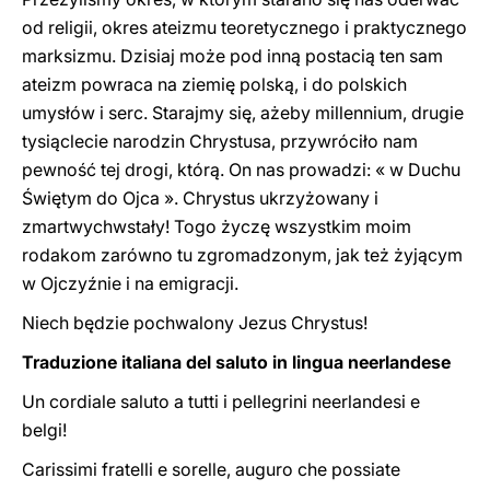
od religii, okres ateizmu teoretycznego i praktycznego
marksizmu. Dzisiaj może pod inną postacią ten sam
ateizm powraca na ziemię polską, i do polskich
umysłów i serc. Starajmy się, ażeby millennium, drugie
tysiąclecie narodzin Chrystusa, przywróciło nam
pewność tej drogi, którą. On nas prowadzi: « w Duchu
Świętym do Ojca ». Chrystus ukrzyżowany i
zmartwychwstały! Togo życzę wszystkim moim
rodakom zarówno tu zgromadzonym, jak też żyjącym
w Ojczyźnie i na emigracji.
Niech będzie pochwalony Jezus Chrystus!
Traduzione italiana del saluto in lingua neerlandese
Un cordiale saluto a tutti i pellegrini neerlandesi e
belgi!
Carissimi fratelli e sorelle, auguro che possiate