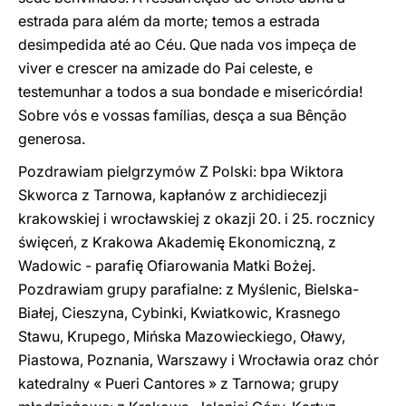
estrada para além da morte; temos a estrada
desimpedida até ao Céu. Que nada vos impeça de
viver e crescer na amizade do Pai celeste, e
testemunhar a todos a sua bondade e misericórdia!
Sobre vós e vossas famílias, desça a sua Bênção
generosa.
Pozdrawiam pielgrzymów Z Polski: bpa Wiktora
Skworca z Tarnowa, kapłanów z archidiecezji
krakowskiej i wrocławskiej z okazji 20. i 25. rocznicy
święceń, z Krakowa Akademię Ekonomiczną, z
Wadowic - parafię Ofiarowania Matki Bożej.
Pozdrawiam grupy parafialne: z Myślenic, Bielska-
Białej, Cieszyna, Cybinki, Kwiatkowic, Krasnego
Stawu, Krupego, Mińska Mazowieckiego, Oławy,
Piastowa, Poznania, Warszawy i Wrocławia oraz chór
katedralny « Pueri Cantores » z Tarnowa; grupy