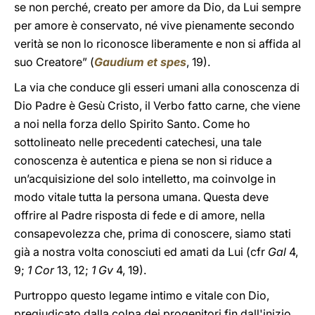
se non perché, creato per amore da Dio, da Lui sempre
per amore è conservato, né vive pienamente secondo
verità se non lo riconosce liberamente e non si affida al
suo Creatore” (
Gaudium et spes
, 19).
La via che conduce gli esseri umani alla conoscenza di
Dio Padre è Gesù Cristo, il Verbo fatto carne, che viene
a noi nella forza dello Spirito Santo. Come ho
sottolineato nelle precedenti catechesi, una tale
conoscenza è autentica e piena se non si riduce a
un’acquisizione del solo intelletto, ma coinvolge in
modo vitale tutta la persona umana. Questa deve
offrire al Padre risposta di fede e di amore, nella
consapevolezza che, prima di conoscere, siamo stati
già a nostra volta conosciuti ed amati da Lui (cfr
Gal
4,
9;
1 Cor
13, 12;
1 Gv
4, 19).
Purtroppo questo legame intimo e vitale con Dio,
pregiudicato dalla colpa dei progenitori fin dall'inizio