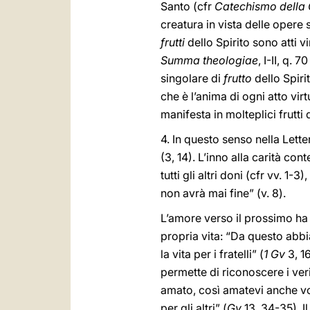
Santo (cfr
Catechismo della 
creatura in vista delle opere
frutti
dello Spirito sono atti v
Summa theologiae
, I-II, q.
singolare di
frutto
dello Spirit
che è l’anima di ogni atto vir
manifesta in molteplici frutti 
4. In questo senso nella Letter
(3, 14). L’inno alla carità con
tutti gli altri doni (cfr vv. 1-
non avrà mai fine” (v. 8).
L’amore verso il prossimo ha
propria vita: “Da questo abb
la vita per i fratelli” (
1 Gv
3, 1
permette di riconoscere i ver
amato, così amatevi anche voi 
per gli altri” (
Gv
13, 34-35). I