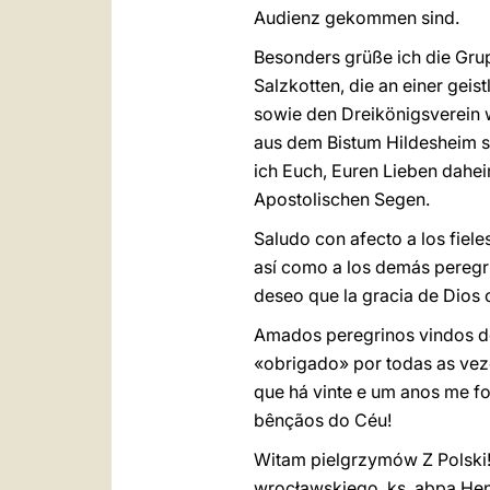
Audienz gekommen sind.
Besonders grüße ich die Gru
Salzkotten, die an einer geis
sowie den Dreikönigsverein w
aus dem Bistum Hildesheim s
ich Euch, Euren Lieben dahe
Apostolischen Segen.
Saludo con afecto a los fiel
así como a los demás peregr
deseo que la gracia de Dios
Amados peregrinos vindos do
«obrigado» por todas as vez
que há vinte e um anos me f
bênçãos do Céu!
Witam pielgrzymów Z Polski!
wrocławskiego, ks. abpa He