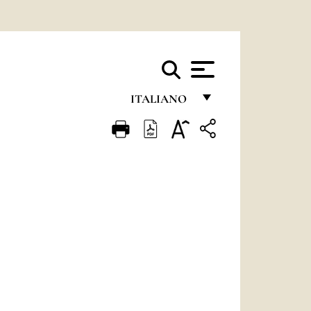
ITALIANO
FRANÇAIS
ENGLISH
ITALIANO
PORTUGUÊS
ESPAÑOL
DEUTSCH
POLSKI