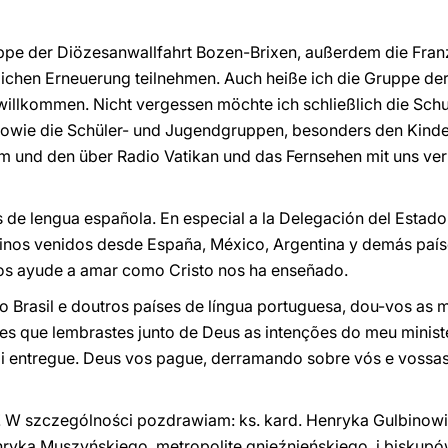
ppe der Diözesanwallfahrt Bozen-Brixen, außerdem die Fran
tlichen Erneuerung teilnehmen. Auch heiße ich die Gruppe der
illkommen. Nicht vergessen möchte ich schließlich die Schul
owie die Schüler- und Jugendgruppen, besonders den Kinder
im und den über Radio Vatikan und das Fernsehen mit uns v
es de lengua española. En especial a la Delegación del Estad
inos venidos desde España, México, Argentina y demás paí
 os ayude a amar como Cristo nos ha enseñado.
 Brasil e doutros países de língua portuguesa, dou-vos as
es que lembrastes junto de Deus as intenções do meu minist
oi entregue. Deus vos pague, derramando sobre vós e vossas
 W szczególności pozdrawiam: ks. kard. Henryka Gulbinowi
nryka Muszyńskiego, metropolitę gnieźnieńskiego, i bisk