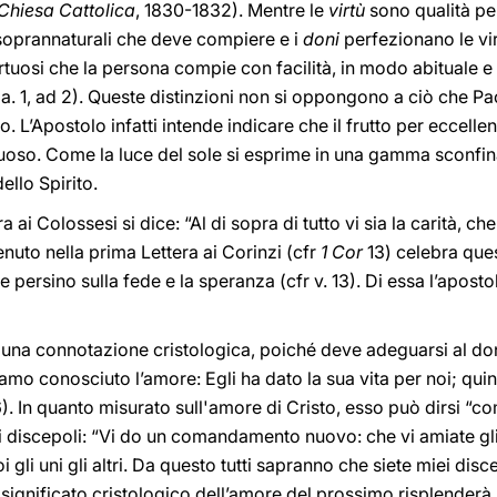
Chiesa Cattolica
, 1830-1832). Mentre le
virtù
sono qualità pe
 soprannaturali che deve compiere e i
doni
perfezionano le vir
irtuosi che la persona compie con facilità, in modo abituale 
 70 a. 1, ad 2). Queste distinzioni non si oppongono a ciò che 
o. L’Apostolo infatti intende indicare che il frutto per eccelle
tuoso. Come la luce del sole si esprime in una gamma sconfinata
dello Spirito.
a ai Colossesi si dice: “Al di sopra di tutto vi sia la carità, ch
tenuto nella prima Lettera ai Corinzi (cfr
1 Cor
13) celebra ques
3), e persino sulla fede e la speranza (cfr v. 13). Di essa l’apos
 una connotazione cristologica, poiché deve adeguarsi al don
iamo conosciuto l’amore: Egli ha dato la sua vita per noi; q
6). In quanto misurato sull'amore di Cristo, esso può dirsi 
i discepoli: “Vi do un comandamento nuovo: che vi amiate gli u
gli uni gli altri. Da questo tutti sapranno che siete miei disc
l significato cristologico dell’amore del prossimo risplenderà