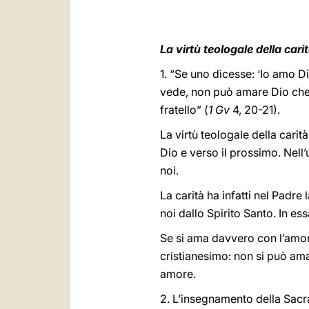
La virtù teologale della car
1. “Se uno dicesse: ‘Io amo Dio
vede, non può amare Dio che
fratello” (
1 Gv
4, 20-21).
La virtù teologale della carit
Dio e verso il prossimo. Nell’
noi.
La carità ha infatti nel Padre 
noi dallo Spirito Santo. In es
Se si ama davvero con l’amore
cristianesimo: non si può ama
amore.
2. L’insegnamento della Sacra 