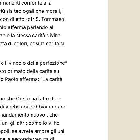
rmanenti conferite alla
tù sia teologali che morali, i
e con diletto (cfr S. Tommaso,
Paolo afferma parlando al
nza è la stessa carità divina
 di colori, così la carità si
e è il vincolo della perfezione”
to primato della carità su
tolo Paolo afferma: “La carità
o che Cristo ha fatto della
uindi anche noi dobbiamo dare
“comandamento nuovo”, che
ni gli altri; come io vi ho
epoli, se avrete amore gli uni
 nella seconda venuta di