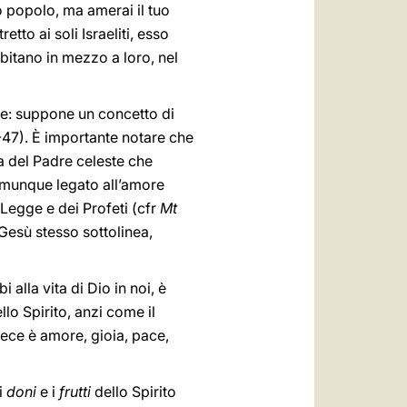
uo popolo, ma amerai il tuo
to ai soli Israeliti, esso
bitano in mezzo a loro, nel
e: suppone un concetto di
47). È importante notare che
a del Padre celeste che
omunque legato all’amore
 Legge e dei Profeti (cfr
Mt
Gesù stesso sottolinea,
alla vita di Dio in noi, è
llo Spirito, anzi come il
nvece è amore, gioia, pace,
i
doni
e i
frutti
dello Spirito