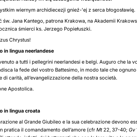
stkim wiernym archidiecezji gnieź-'ej z serca błogosławię.
ć św. Jana Kantego, patrona Krakowa, na Akademii Krakowsk
rocznica śmierci ks. Jerzego Popiełuszki.
zus Chrystus!
to in lingua neerlandese
nuto a tutti i pellegrini neerlandesi e belgi. Auguro che la vo
disca la fede del vostro Battesimo, in modo tale che ognuno 
e di carità, all’evangelizzazione della nostra società.
one Apostolica.
o in lingua croata
reparazione al Grande Giubileo e la sua celebrazione devono e
 in pratica il comandamento dell’amore (cfr
Mt
22, 37-40;
Gv