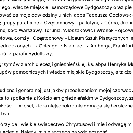
ckiego, władze miejskie i samorządowe Bydgoszczy oraz pi
kować za moje odwiedziny u nich, abpa Tadeusza Gocłowski
 grupy parafialne z Częstochowy - pallotyni, z Górna, Juc
osnej koło Warszawy, Torunia, Włoszakowic i Wronek - ojcowi
ołowa, Łomży i Częstochowy - Liceum Sztuk Plastycznych i
ednoczonych - z Chicago, z Niemiec - z Amberga, Frankfurtu
hór z parafii Rydułtowy.
rzymów z archidiecezji gnieźnieńskiej, ks. abpa Henryka M
kupów pomocniczych i władze miejskie Bydgoszczy, a także 
diencji generalnej jest jakby przedłużeniem mojej czerwcow
za to spotkanie z Kościołem gnieźnieńskim w Bydgoszczy, z
iłości - miłości, która niejednokrotnie domaga się heroicz
stwa.
tórzy dali wielkie świadectwo Chrystusowi i mieli odwagę m
ysiąclecie. Należy im się szczególna wdzięczność.