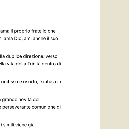
العربيّة
中文
LATINE
 ama il proprio fratello che
i ama Dio, ami anche il suo
ella duplice direzione: verso
la vita della Trinità dentro di
ocifisso e risorto, è infusa in
a grande novità del
a e perseverante comunione di
 simili viene già