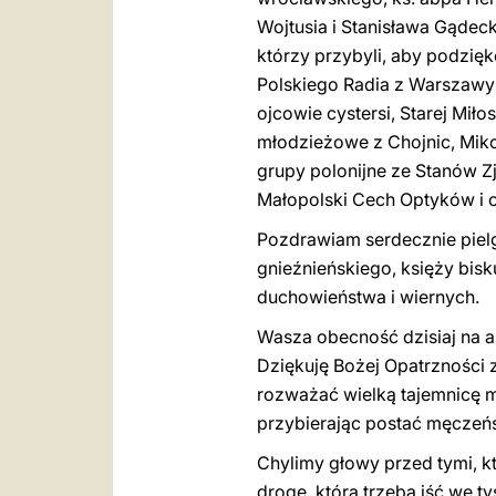
Wojtusia i Stanisława Gąde
którzy przybyli, aby podzię
Polskiego Radia z Warszawy;
ojcowie cystersi, Starej Mił
młodzieżowe z Chojnic, Mik
grupy polonijne ze Stanów Zj
Małopolski Cech Optyków i c
Pozdrawiam serdecznie pielg
gnieźnieńskiego, księży bis
duchowieństwa i wiernych.
Wasza obecność dzisiaj na au
Dziękuję Bożej Opatrzności 
rozważać wielką tajemnicę m
przybierając postać męczeń
Chylimy głowy przed tymi, k
drogę, którą trzeba iść we t