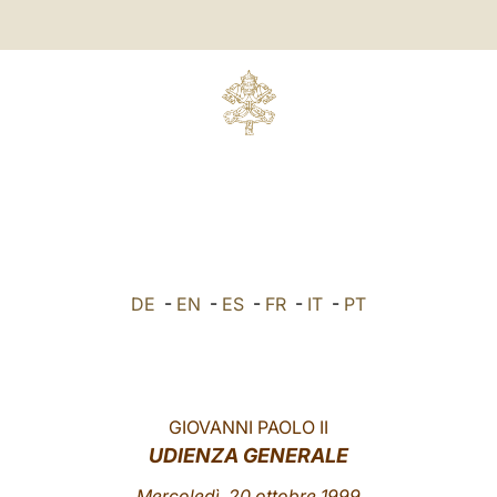
DE
-
EN
-
ES
-
FR
-
IT
-
PT
GIOVANNI PAOLO II
UDIENZA GENERALE
Mercoledì, 20 ottobre 1999