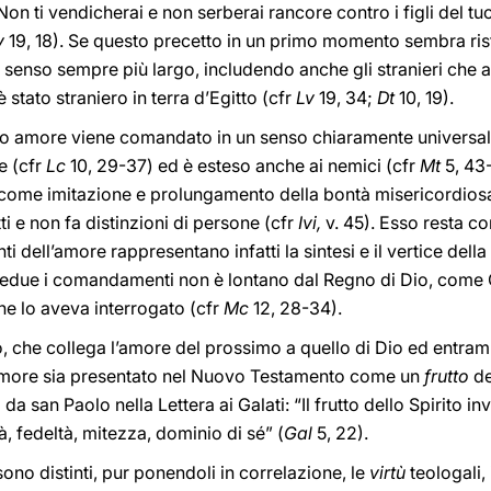
Non ti vendicherai e non serberai rancore contro i figli del t
v
19, 18). Se questo precetto in un primo momento sembra ristret
 senso sempre più largo, includendo anche gli stranieri che a
 stato straniero in terra d’Egitto (cfr
Lv
19, 34;
Dt
10, 19).
 amore viene comandato in un senso chiaramente universal
e (cfr
Lc
10, 29-37) ed è esteso anche ai nemici (cfr
Mt
5, 43-
 come imitazione e prolungamento della bontà misericordios
ti e non fa distinzioni di persone (cfr
Ivi,
v. 45). Esso resta c
dell’amore rappresentano infatti la sintesi e il vertice della
bedue i comandamenti non è lontano dal Regno di Dio, come 
e lo aveva interrogato (cfr
Mc
12, 28-34).
 che collega l’amore del prossimo a quello di Dio ed entrambi 
amore sia presentato nel Nuovo Testamento come un
frutto
de
 da san Paolo nella Lettera ai Galati: “Il frutto dello Spirito i
 fedeltà, mitezza, dominio di sé” (
Gal
5, 22).
sono distinti, pur ponendoli in correlazione, le
virtù
teologali, 