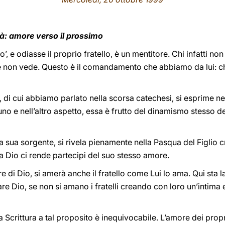
ità: amore verso il prossimo
’, e odiasse il proprio fratello, è un mentitore. Chi infatti non
 non vede. Questo è il comandamento che abbiamo da lui: ch
à, di cui abbiamo parlato nella scorsa catechesi, si esprime n
uno e nell’altro aspetto, essa è frutto del dinamismo stesso del
la sua sorgente, si rivela pienamente nella Pasqua del Figlio cr
sa Dio ci rende partecipi del suo stesso amore.
 di Dio, si amerà anche il fratello come Lui lo ama. Qui sta l
re Dio, se non si amano i fratelli creando con loro un’intim
Scrittura a tal proposito è inequivocabile. L’amore dei propri