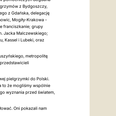
elgrzymów z Bydgoszczy,
ego z Gdańska, delegację
hnowic, Mogiły-Krakowa -
e franciszkanie; grupy
m. Jacka Malczewskiego;
, Kassel i Lubeki, oraz
uszyńskiego, metropolitę
przedstawicieli
ej pielgrzymki do Polski.
a to że mogliśmy wspólnie
nego wyznania przed światem,
iłować. Oni pokazali nam