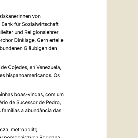
ziskanerinnen von
 Bank für Sozialwirtschaft
leiter und Religionslehrer
chor Dinklage. Gern erteile
erbundenen Gläubigen den
o de Cojedes, en Venezuela,
ses hispanoamericanos. Os
 minhas boas-vindas, com um
ério de Sucessor de Pedro,
 famílias a abundância das
cza, metropolitę
upów pomocniczych Bogdana