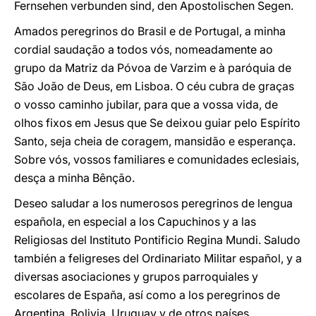
Fernsehen verbunden sind, den Apostolischen Segen.
Amados peregrinos do Brasil e de Portugal, a minha
cordial saudação a todos vós, nomeadamente ao
grupo da Matriz da Póvoa de Varzim e à paróquia de
São João de Deus, em Lisboa. O céu cubra de graças
o vosso caminho jubilar, para que a vossa vida, de
olhos fixos em Jesus que Se deixou guiar pelo Espírito
Santo, seja cheia de coragem, mansidão e esperança.
Sobre vós, vossos familiares e comunidades eclesiais,
desça a minha Bênção.
Deseo saludar a los numerosos peregrinos de lengua
española, en especial a los Capuchinos y a las
Religiosas del Instituto Pontificio Regina Mundi. Saludo
también a feligreses del Ordinariato Militar español, y a
diversas asociaciones y grupos parroquiales y
escolares de España, así como a los peregrinos de
Argentina, Bolivia, Uruguay y de otros países