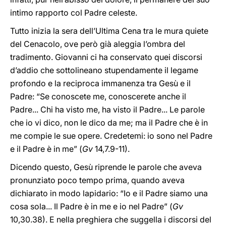
intimo rapporto col Padre celeste.
Tutto inizia la sera dell’Ultima Cena tra le mura quiete
del Cenacolo, ove però già aleggia l’ombra del
tradimento. Giovanni ci ha conservato quei discorsi
d’addio che sottolineano stupendamente il legame
profondo e la reciproca immanenza tra Gesù e il
Padre: “Se conoscete me, conoscerete anche il
Padre... Chi ha visto me, ha visto il Padre... Le parole
che io vi dico, non le dico da me; ma il Padre che è in
me compie le sue opere. Credetemi: io sono nel Padre
e il Padre è in me” (
Gv
14,7.9-11).
Dicendo questo, Gesù riprende le parole che aveva
pronunziato poco tempo prima, quando aveva
dichiarato in modo lapidario: “Io e il Padre siamo una
cosa sola... Il Padre è in me e io nel Padre” (
Gv
10,30.38). E nella preghiera che suggella i discorsi del