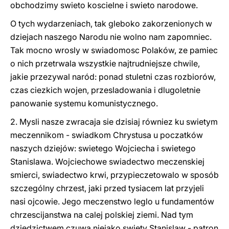
obchodzimy swieto koscielne i swieto narodowe.
O tych wydarzeniach, tak gleboko zakorzenionych w
dziejach naszego Narodu nie wolno nam zapomniec.
Tak mocno wrosly w swiadomosc Polaków, ze pamiec
o nich przetrwala wszystkie najtrudniejsze chwile,
jakie przezywal naród: ponad stuletni czas rozbiorów,
czas ciezkich wojen, przesladowania i dlugoletnie
panowanie systemu komunistycznego.
2. Mysli nasze zwracaja sie dzisiaj równiez ku swietym
meczennikom - swiadkom Chrystusa u poczatków
naszych dziejów: swietego Wojciecha i swietego
Stanislawa. Wojciechowe swiadectwo meczenskiej
smierci, swiadectwo krwi, przypieczetowalo w sposób
szczególny chrzest, jaki przed tysiacem lat przyjeli
nasi ojcowie. Jego meczenstwo leglo u fundamentów
chrzescijanstwa na calej polskiej ziemi. Nad tym
dziedzictwem czuwa niejako swiety Stanislaw - patron