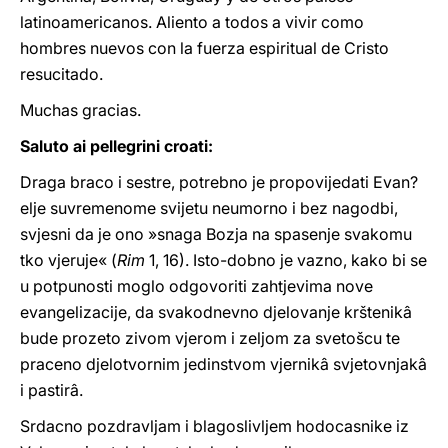
latinoamericanos. Aliento a todos a vivir como
hombres nuevos con la fuerza espiritual de Cristo
resucitado.
Muchas gracias.
Saluto ai pellegrini croati:
Draga braco i sestre, potrebno je propovijedati Evan?
elje suvremenome svijetu neumorno i bez nagodbi,
svjesni da je ono »snaga Bozja na spasenje svakomu
tko vjeruje« (
Rim
1, 16). Isto-dobno je vazno, kako bi se
u potpunosti moglo odgovoriti zahtjevima nove
evangelizacije, da svakodnevno djelovanje krštenikâ
bude prozeto zivom vjerom i zeljom za svetošcu te
praceno djelotvornim jedinstvom vjernikâ svjetovnjakâ
i pastirâ.
Srdacno pozdravljam i blagoslivljem hodocasnike iz