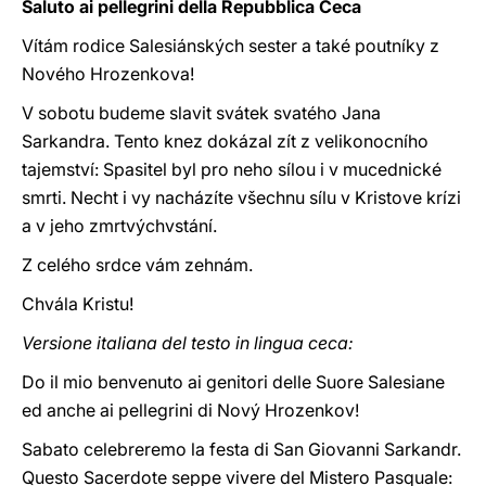
Saluto ai pellegrini della Repubblica Ceca
Vítám rodice Salesiánských sester a také poutníky z
Nového Hrozenkova!
V sobotu budeme slavit svátek svatého Jana
Sarkandra. Tento knez dokázal zít z velikonocního
tajemství: Spasitel byl pro neho sílou i v mucednické
smrti. Necht i vy nacházíte všechnu sílu v Kristove krízi
a v jeho zmrtvýchvstání.
Z celého srdce vám zehnám.
Chvála Kristu!
Versione italiana del testo in lingua ceca:
Do il mio benvenuto ai genitori delle Suore Salesiane
ed anche ai pellegrini di Nový Hrozenkov!
Sabato celebreremo la festa di San Giovanni Sarkandr.
Questo Sacerdote seppe vivere del Mistero Pasquale: