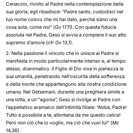
Cenacolo, rivolto al Padre nella contemplazione della
sua gloria, egli ribadisce: “Padre santo, custodisci nel
tuo nome coloro che mi hai dato, perché siano una
cosa sola, come noi” (
Gv
17,11). Con questa fiducia
assoluta nel Padre, Gesù si avvia a compiere il suo atto
supremo d’amore (cfr
Gv
13,1).
2. Nella passione il vincolo che lo unisce al Padre si
manifesta in modo particolarmente intenso e, al tempo
stesso, drammatico. Il Figlio di Dio vive in pienezza la
sua umanità, penetrando nell’oscurità della sofferenza
e della morte che appartengono alla nostra condizione
umana. Nel Getsemani, durante una preghiera simile a
una lotta, a un’“agonia”, Gesù si rivolge al Padre con
l’appellativo aramaico dell’intimità filiale: “Abbà, Padre!
Tutto è possibile a te, allontana da me questo calice!
Però non ciò che io voglio, ma ciò che vuoi tu!” (
Mc
14,36).