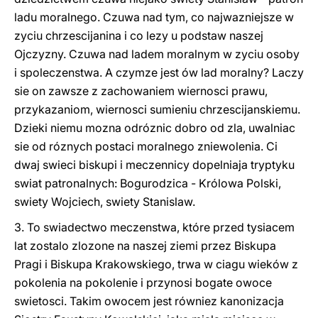
ladu moralnego. Czuwa nad tym, co najwazniejsze w
zyciu chrzescijanina i co lezy u podstaw naszej
Ojczyzny. Czuwa nad ladem moralnym w zyciu osoby
i spoleczenstwa. A czymze jest ów lad moralny? Laczy
sie on zawsze z zachowaniem wiernosci prawu,
przykazaniom, wiernosci sumieniu chrzescijanskiemu.
Dzieki niemu mozna odróznic dobro od zla, uwalniac
sie od róznych postaci moralnego zniewolenia. Ci
dwaj swieci biskupi i meczennicy dopelniaja tryptyku
swiat patronalnych: Bogurodzica - Królowa Polski,
swiety Wojciech, swiety Stanislaw.
3. To swiadectwo meczenstwa, które przed tysiacem
lat zostalo zlozone na naszej ziemi przez Biskupa
Pragi i Biskupa Krakowskiego, trwa w ciagu wieków z
pokolenia na pokolenie i przynosi bogate owoce
swietosci. Takim owocem jest równiez kanonizacja