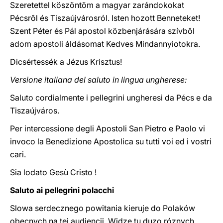
Szeretettel köszöntöm a magyar zarándokokat
Pécsrôl és Tiszaújvárosról. Isten hozott Benneteket!
Szent Péter és Pál apostol közbenjárására szívbôl
adom apostoli áldásomat Kedves Mindannyiotokra.
Dicsértessék a Jézus Krisztus!
Versione italiana del saluto in lingua ungherese:
Saluto cordialmente i pellegrini ungheresi da Pécs e da
Tiszaújváros.
Per intercessione degli Apostoli San Pietro e Paolo vi
invoco la Benedizione Apostolica su tutti voi ed i vostri
cari.
Sia lodato Gesù Cristo !
Saluto ai pellegrini polacchi
Slowa serdecznego powitania kieruje do Polaków
obecnych na tej audiencji. Widze tu duzo róznych