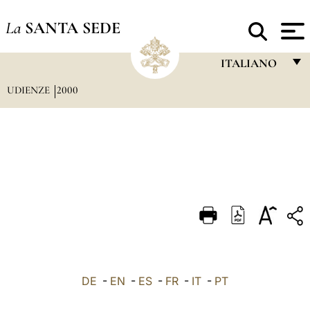
La
SANTA SEDE
ITALIANO
UDIENZE
2000
FRANÇAIS
ENGLISH
ITALIANO
PORTUGUÊS
ESPAÑOL
DEUTSCH
POLSKI
العربيّة
DE
-
EN
-
ES
-
FR
-
IT
-
PT
中文