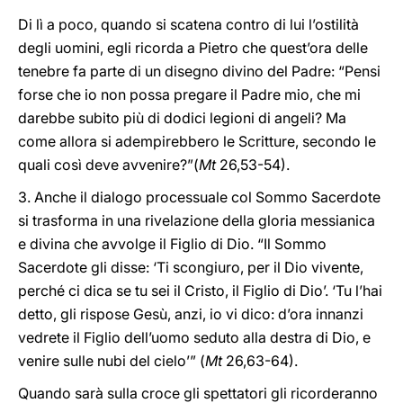
Di lì a poco, quando si scatena contro di lui l’ostilità
degli uomini, egli ricorda a Pietro che quest’ora delle
tenebre fa parte di un disegno divino del Padre: “Pensi
forse che io non possa pregare il Padre mio, che mi
darebbe subito più di dodici legioni di angeli? Ma
come allora si adempirebbero le Scritture, secondo le
quali così deve avvenire?”(
Mt
26,53-54).
3. Anche il dialogo processuale col Sommo Sacerdote
si trasforma in una rivelazione della gloria messianica
e divina che avvolge il Figlio di Dio. “Il Sommo
Sacerdote gli disse: ‘Ti scongiuro, per il Dio vivente,
perché ci dica se tu sei il Cristo, il Figlio di Dio’. ‘Tu l’hai
detto, gli rispose Gesù, anzi, io vi dico: d’ora innanzi
vedrete il Figlio dell’uomo seduto alla destra di Dio, e
venire sulle nubi del cielo’” (
Mt
26,63-64).
Quando sarà sulla croce gli spettatori gli ricorderanno