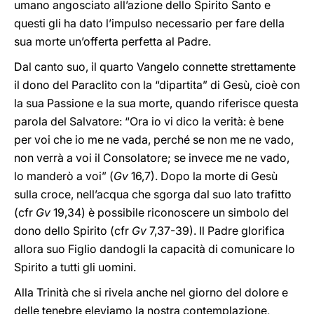
umano angosciato all’azione dello Spirito Santo e
questi gli ha dato l’impulso necessario per fare della
sua morte un’offerta perfetta al Padre.
Dal canto suo, il quarto Vangelo connette strettamente
il dono del Paraclito con la “dipartita” di Gesù, cioè con
la sua Passione e la sua morte, quando riferisce questa
parola del Salvatore: “Ora io vi dico la verità: è bene
per voi che io me ne vada, perché se non me ne vado,
non verrà a voi il Consolatore; se invece me ne vado,
lo manderò a voi” (
Gv
16,7). Dopo la morte di Gesù
sulla croce, nell’acqua che sgorga dal suo lato trafitto
(cfr
Gv
19,34) è possibile riconoscere un simbolo del
dono dello Spirito (cfr
Gv
7,37-39). Il Padre glorifica
allora suo Figlio dandogli la capacità di comunicare lo
Spirito a tutti gli uomini.
Alla Trinità che si rivela anche nel giorno del dolore e
delle tenebre eleviamo la nostra contemplazione,