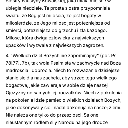
Siostry Faustyny Kowalskiej, jaka miala miejsce w
ubiegla niedziele. Ta prosta siostra przypomniala
swiatu, ze Bóg jest miloscia, ze jest bogaty w
milosierdzie, ze Jego milosc jest potezniejsza od
smierci, potezniejsza od grzechu i zla kazdego.
Milosc, która dwiga czlowieka z najwiekszych
upadków i wyzwala z najwiekszych zagrozen.
4. "Wielkich dziel Bozych nie zapominajmy" (por. Ps
78[77], 7b), tak wola Psalmista w zachwycie nad Boza
madroscia i dobrocia. Niech to rozwazanie dzisiejsze
stanie sie dla nas zacheta, aby strzec tego wielkiego
bogactwa, jakie zawieraja w sobie dzieje naszej
Ojczyzny od samych jej poczatków. Niech z pokolenia
na pokolenie idzie pamiec o wielkich dzielach Bozych,
jakie dokonywaly sie i nadal dokonuja na naszej ziemi.
Nie naleza one tylko do przeszlosci. Sa one
nieustannym ródlem sily Narodu na jego drodze