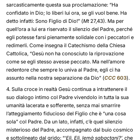
sarcasticamente questa sua proclamazione: “Ha
confidato in Dio; lo liberi lui ora, se gli vuol bene. Ha
detto infatti: Sono Figlio di Dio!” (
Mt
27,43). Ma per
quell’ora a lui era riservato il silenzio del Padre, perché
egli potesse farsi pienamente solidale con i peccatori e
redimerli. Come insegna il Catechismo della Chiesa
Cattolica, “Gesù non ha conosciuto la riprovazione
come se egli stesso avesse peccato. Ma nell’amore
redentore che sempre lo univa al Padre, egli ci ha
assunto nella nostra separazione da Dio” (
CCC
603
).
4.
Sulla croce in realtà Gesù continua a intrattenere il
suo dialogo intimo col Padre vivendolo in tutta la sua
umanità lacerata e sofferente, senza mai smarrire
l’atteggiamento fiducioso del Figlio che è “una cosa
sola” col Padre. Da un lato, infatti, c’è quel silenzio
misterioso del Padre, accompagnato dal buio cosmico
e sottolineato dal grido: “‘
Elì, Elì, lemà sabactani?’,
che