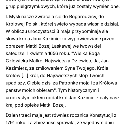
grup pielgrzymkowych, które juz zostaly wymienione.
l. Mysli nasze zwracaja sie do Bogarodzicy, do
Królowej Polski, której swieto wypada wlasnie dzisiaj.
W obliczu uroczystosci 3 maja przypominaja sie
slowa króla Jana Kazimierza wypowiedziane przed
obrazem Matki Bozej Laskawej we lwowskiej
katedrze, 1 kwietnia 1656 roku: "Wielka Boga
Czlowieka Matko, Najswietsza Dziewico, Ja, Jan
Kazimierz, za zmilowaniem Syna Twojego, Króla
królów [...] król, do Najswietszych stóp Twoich
upadlszy, Ciebie dzis, za Patronke moja i za Królowa
panstw moich obieram". Tym historycznym i
uroczystym aktem oddal król Jan Kazimierz caly nasz
kraj pod opieke Matki Bozej.
Dzien trzeci maja jest równiez rocznica Konstytucji z
1791 roku. Ta zbieznosc sprawila, ze w jednym dniu