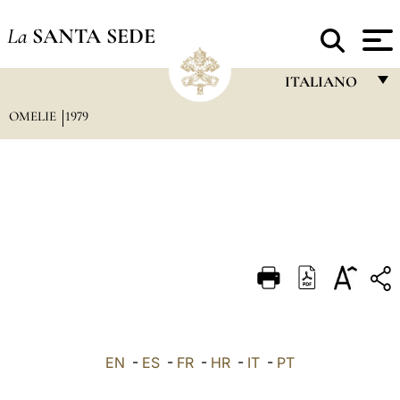
La
SANTA SEDE
ITALIANO
OMELIE
1979
FRANÇAIS
ENGLISH
ITALIANO
PORTUGUÊS
ESPAÑOL
DEUTSCH
POLSKI
العربيّة
EN
-
ES
-
FR
-
HR
-
IT
-
PT
中文