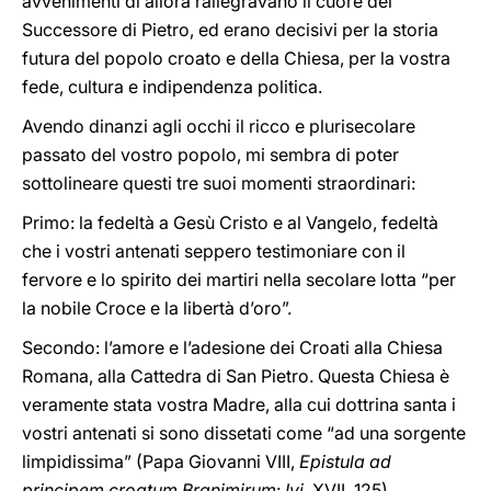
avvenimenti di allora rallegravano il cuore del
Successore di Pietro, ed erano decisivi per la storia
futura del popolo croato e della Chiesa, per la vostra
fede, cultura e indipendenza politica.
Avendo dinanzi agli occhi il ricco e plurisecolare
passato del vostro popolo, mi sembra di poter
sottolineare questi tre suoi momenti straordinari:
Primo: la fedeltà a Gesù Cristo e al Vangelo, fedeltà
che i vostri antenati seppero testimoniare con il
fervore e lo spirito dei martiri nella secolare lotta “per
la nobile Croce e la libertà d’oro”.
Secondo: l’amore e l’adesione dei Croati alla Chiesa
Romana, alla Cattedra di San Pietro. Questa Chiesa è
veramente stata vostra Madre, alla cui dottrina santa i
vostri antenati si sono dissetati come “ad una sorgente
limpidissima” (Papa Giovanni VIII,
Epistula ad
principem croatum Branimirum
:
Ivi
, XVII, 125).