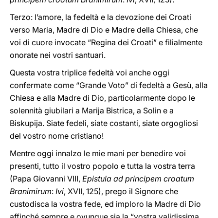
Terzo: l’amore, la fedeltà e la devozione dei Croati
verso Maria, Madre di Dio e Madre della Chiesa, che
voi di cuore invocate “Regina dei Croati” e filialmente
onorate nei vostri santuari.
Questa vostra triplice fedeltà voi anche oggi
confermate come “Grande Voto” di fedeltà a Gesù, alla
Chiesa e alla Madre di Dio, particolarmente dopo le
solennità giubilari a Marija Bistrica, a Solin e a
Biskupija. Siate fedeli, siate costanti, siate orgogliosi
del vostro nome cristiano!
Mentre oggi innalzo le mie mani per benedire voi
presenti, tutto il vostro popolo e tutta la vostra terra
(Papa Giovanni VIII,
Epistula ad principem croatum
Branimirum
:
Ivi
, XVII, 125), prego il Signore che
custodisca la vostra fede, ed imploro la Madre di Dio
affinché sempre e ovunque sia la “vostra validissima