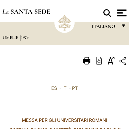
La
SANTA SEDE
ITALIANO
OMELIE
1979
FRANÇAIS
ENGLISH
ITALIANO
PORTUGUÊS
ESPAÑOL
ES
-
IT
-
PT
DEUTSCH
POLSKI
العربيّة
MESSA PER GLI UNIVERSITARI ROMANI
中文