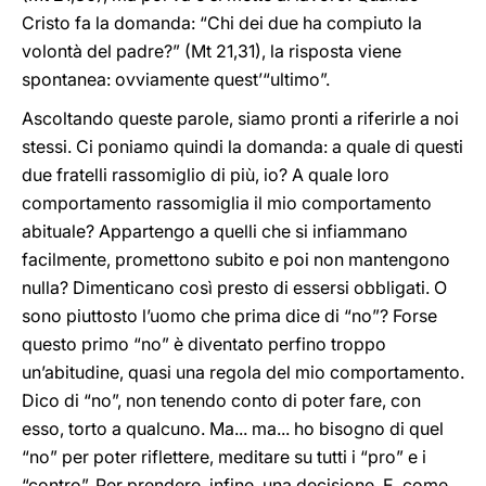
Cristo fa la domanda: “Chi dei due ha compiuto la
volontà del padre?” (Mt 21,31), la risposta viene
spontanea: ovviamente quest’“ultimo”.
Ascoltando queste parole, siamo pronti a riferirle a noi
stessi. Ci poniamo quindi la domanda: a quale di questi
due fratelli rassomiglio di più, io? A quale loro
comportamento rassomiglia il mio comportamento
abituale? Appartengo a quelli che si infiammano
facilmente, promettono subito e poi non mantengono
nulla? Dimenticano così presto di essersi obbligati. O
sono piuttosto l’uomo che prima dice di “no”? Forse
questo primo “no” è diventato perfino troppo
un’abitudine, quasi una regola del mio comportamento.
Dico di “no”, non tenendo conto di poter fare, con
esso, torto a qualcuno. Ma... ma... ho bisogno di quel
“no” per poter riflettere, meditare su tutti i “pro” e i
“contro”. Per prendere, infine, una decisione. E, come