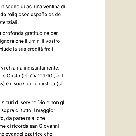
 uniscono quasi una ventina di
es de religiosos españoles de
tenziali.
mia profonda gratitudine per
nore che illumini il vostro
ude la sua eredità fra i
o vi chiama indistintamente.
a è Cristo (cf.
Gv
10,1-10), è il
s) è il suo Corpo mistico (cf.
sicuri di servire Dio e non gli
 sopra di tutto il maggior
ro, da parte mia, che
come ci ricorda san Giovanni
one evangelizzatrice che