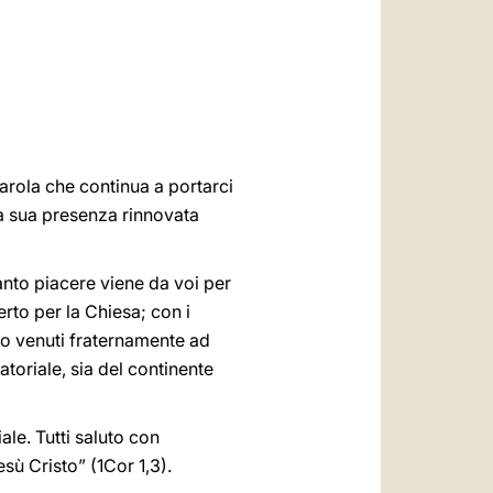
العربيّة
中文
LATINE
parola che continua a portarci
la sua presenza rinnovata
anto piacere viene da voi per
rto per la Chiesa; con i
ono venuti fraternamente ad
atoriale, sia del continente
ale. Tutti saluto con
sù Cristo” (1Cor 1,3).