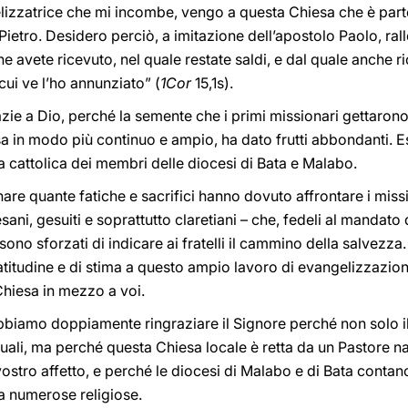
lizzatrice che mi incombe, vengo a questa Chiesa che è parte
ietro. Desidero perciò, a imitazione dell’apostolo Paolo, ral
 avete ricevuto, nel quale restate saldi, e dal quale anche ri
cui ve l’ho annunziato” (
1Cor
15,1s).
ie a Dio, perché la semente che i primi missionari gettarono
a in modo più continuo e ampio, ha dato frutti abbondanti. Ess
attolica dei membri delle diocesi di Bata e Malabo.
e quante fatiche e sacrifici hanno dovuto affrontare i missi
ani, gesuiti e soprattutto claretiani – che, fedeli al mandato
 sono sforzati di indicare ai fratelli il cammino della salvezz
ratitudine e di stima a questo ampio lavoro di evangelizzazi
Chiesa in mezzo a voi.
iamo doppiamente ringraziare il Signore perché non solo il
attuali, ma perché questa Chiesa locale è retta da un Pastore na
vostro affetto, e perché le diocesi di Malabo e di Bata contan
e a numerose religiose.