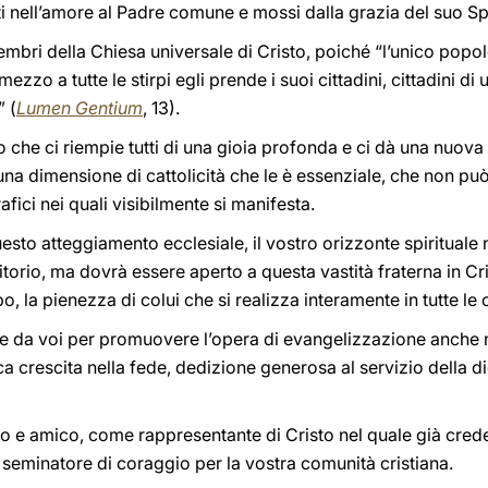
niti nell’amore al Padre comune e mossi dalla grazia del suo Spi
mbri della Chiesa universale di Cristo, poiché “l’unico popolo
mezzo a tutte le stirpi egli prende i suoi cittadini, cittadini d
” (
Lumen Gentium
, 13).
che ci riempie tutti di una gioia profonda e ci dà una nuova s
una dimensione di cattolicità che le è essenziale, che non pu
fici nei quali visibilmente si manifesta.
uesto atteggiamento ecclesiale, il vostro orizzonte spirituale n
ritorio, ma dovrà essere aperto a questa vastità fraterna in Cri
po, la pienezza di colui che si realizza interamente in tutte le 
re da voi per promuovere l’opera di evangelizzazione anche n
a crescita nella fede, dedizione generosa al servizio della d
llo e amico, come rappresentante di Cristo nel quale già cre
seminatore di coraggio per la vostra comunità cristiana.