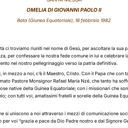
OMELIA DI GIOVANNI PAOLO II
Bata (Giunea Equatoriale), 18 febbraio 1982
rtà ci troviamo riuniti nel nome di Gesù, per ascoltare la sua 
za, per confessare la nostra fede comune in lui e celebrare 
mento nel nostro pellegrinaggio verso la patria definitiva.
 in mezzo a noi, c’è il Maestro, Cristo. Con il Papa che con t
 amato Pastore Monsignor Rafael María Nzé, che tanto ha soffe
ligiose native della Guinea Equatoriale; con i missionari che s
lo; con tutti voi, amatissimi fratelli e sorelle della Guinea Equ
che si uniscono a noi attraverso i mezzi di comunicazione soci
 per voi “grazia e pace da Dio Padre nostro e dal Signore Ge