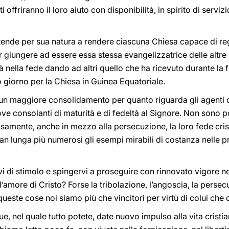
 offriranno il loro aiuto con disponibilità, in spirito di serv
tende per sua natura a rendere ciascuna Chiesa capace di reg
 giungere ad essere essa stessa evangelizzatrice delle altre
 nella fede dando ad altri quello che ha ricevuto durante la f
 giorno per la Chiesa in Guinea Equatoriale.
 a un maggiore consolidamento per quanto riguarda gli agenti 
ve consolanti di maturità e di fedeltà al Signore. Non sono poc
amente, anche in mezzo alla persecuzione, la loro fede cristi
ran lunga più numerosi gli esempi mirabili di costanza nelle p
i di stimolo e spingervi a proseguire con rinnovato vigore n
’amore di Cristo? Forse la tribolazione, l’angoscia, la persecuz
 queste cose noi siamo più che vincitori per virtù di colui che 
ue, nel quale tutto potete, date nuovo impulso alla vita crist