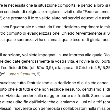
e le necessità che la situazione comporta, e perciò a loro si
 un centinaio di religiosi e religiose inviati dalle “Federacion
 che prestano il loro valido aiuto nei servizi educativi e assis
la Guinea Equatoriale o venuti da fuori, desidero esprimere la 
tro compito di evangelizzazione. Chiedo ferventemente al Sig
a quale speranza vi ha chiamati, quale tesoro di gloria racchi
o di adozione, voi siete impegnati in una impresa alla quale Di
ale dedicate generosamente la vostra vita, è l’ovile la cui port
 l’edificio di Dio (cf.
1Cor
3,9), è la sposa di Cristo (cf.
Ef
5,25
(cf.
Lumen Gentium
, 9).
citare tutto l’entusiasmo e la dedizione di cui siete capaci, 
pito che è di tutti e che non esclude nessuno, cerchiamo al di
 servizio da rendere alla maggior parte dei fratelli. Sono sicu
vete udito fin dall’inizio: che ci amiamo gli uni gli altri” (
 Messa), riceverete con generosità i collaboratori nella missi