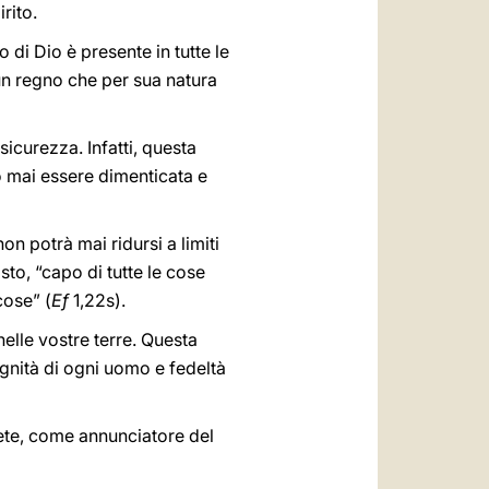
rito.
 di Dio è presente in tutte le
i un regno che per sua natura
icurezza. Infatti, questa
ò mai essere dimenticata e
on potrà mai ridursi a limiti
sto, “capo di tutte le cose
cose” (
Ef
1,22s).
elle vostre terre. Questa
ignità di ogni uomo e fedeltà
dete, come annunciatore del