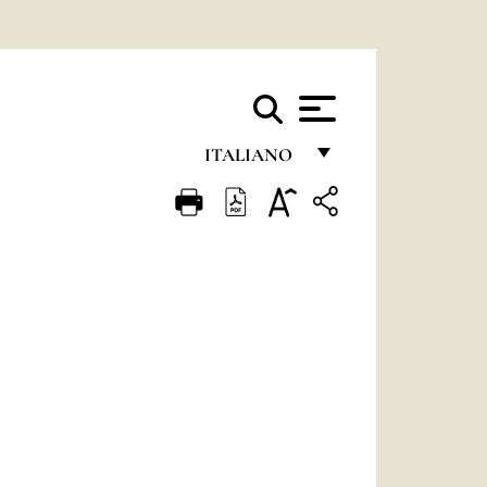
ITALIANO
FRANÇAIS
ENGLISH
ITALIANO
PORTUGUÊS
ESPAÑOL
DEUTSCH
POLSKI