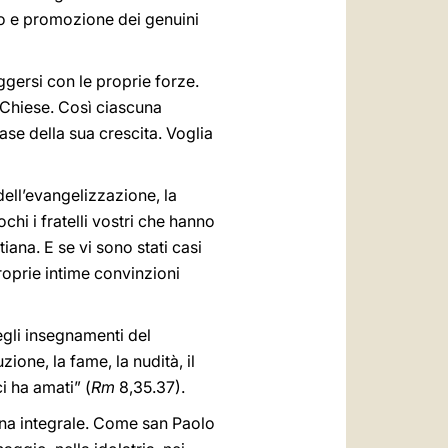
izio e promozione dei genuini
gersi con le proprie forze.
 Chiese. Così ciascuna
ase della sua crescita. Voglia
dell’evangelizzazione, la
hi i fratelli vostri che hanno
ana. E se vi sono stati casi
roprie intime convinzioni
egli insegnamenti del
ione, la fame, la nudità, il
ci ha amati” (
Rm
8,35.37).
iana integrale. Come san Paolo