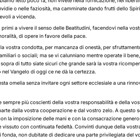
biamo letto poco fa, non vivete nella fornicazione, nel libertin
 invidie o nelle faziosità, ma camminate dando frutti dello Spiri
evoli a vicenda.
 i primi a vivere il senso delle Beatitudini, facendovi nella vos
moralità, di opere in favore della pace.
a vostra condotta, per mancanza di onestà, per sfruttamento 
familiari o sociali; ma se vi calunniano mentre operate il bene,
sopra di tutto siate sicuri che grande sarà la vostra ricompens
 nel Vangelo di oggi ce ne dà la certezza.
ta omelia senza invitare ogni settore ecclesiale a una rinno
ate sempre più coscienti della vostra responsabilità e della vos
parte dalla vostra cooperazione e dal vostro zelo. A questo 
con la imposizione delle mani e con la consacrazione generos
e vissuto con continuata fedeltà. Convinti dunque della vostra
si fonda, non dubitate di dedicare una parte privilegiata del 