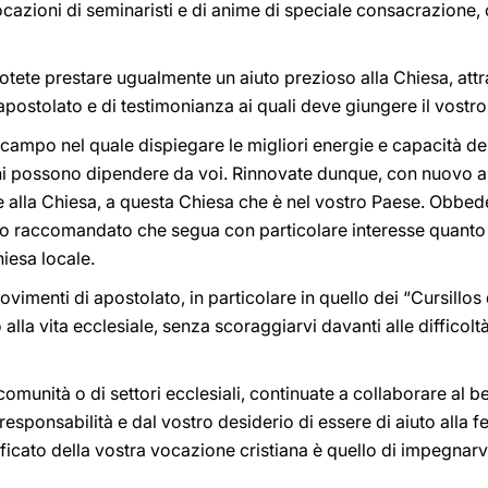
 vocazioni di seminaristi e di anime di speciale consacrazione
 potete prestare ugualmente un aiuto prezioso alla Chiesa, att
apostolato e di testimonianza ai quali deve giungere il vostro
o campo nel quale dispiegare le migliori energie e capacità d
ni possono dipendere da voi. Rinnovate dunque, con nuovo am
e alla Chiesa, a questa Chiesa che è nel vostro Paese. Obbed
ho raccomandato che segua con particolare interesse quanto si 
hiesa locale.
movimenti di apostolato, in particolare in quello dei “Cursillos
alla vita ecclesiale, senza scoraggiarvi davanti alle difficolt
 comunità o di settori ecclesiali, continuate a collaborare al 
esponsabilità e dal vostro desiderio di essere di aiuto alla fede
ficato della vostra vocazione cristiana è quello di impegnarv