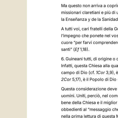
Ma questo non arriva a coprir
missionari claretiani e più di
la Enseñanza y de la Sanidad”,
A tutti voi, cari fratelli del
l’impegno che ponete nel vos
cuore “per farvi comprendere 
santi” (
Ef
1,18).
6. Guineani tutti, di origine 
Infatti, questa Chiesa alla qu
campo di Dio (cf.
1Cor
3,9), è
2Cor
5,17), è il Popolo di Dio 
Questa considerazione deve sus
uomini. Uniti, perciò, nel com
bene della Chiesa e il miglior
obbedienti al “messaggio che a
nella prima lettura di questa