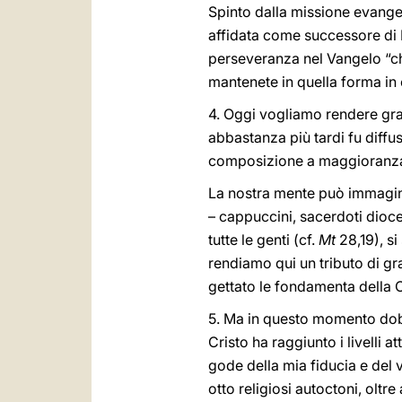
Spinto dalla missione evange
affidata come successore di P
perseveranza nel Vangelo “che
mantenete in quella forma in 
4. Oggi vogliamo rendere graz
abbastanza più tardi fu diffus
composizione a maggioranza c
La nostra mente può immaginar
– cappuccini, sacerdoti dioces
tutte le genti (cf.
Mt
28,19), si
rendiamo qui un tributo di g
gettato le fondamenta della 
5. Ma in questo momento dobb
Cristo ha raggiunto i livelli 
gode della mia fiducia e del 
otto religiosi autoctoni, oltr