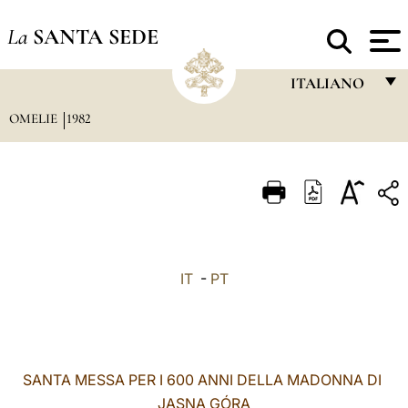
La
SANTA SEDE
ITALIANO
OMELIE
1982
FRANÇAIS
ENGLISH
ITALIANO
PORTUGUÊS
ESPAÑOL
IT
-
PT
DEUTSCH
POLSKI
العربيّة
SANTA MESSA PER I 600 ANNI DELLA MADONNA DI
JASNA GÓRA
中文