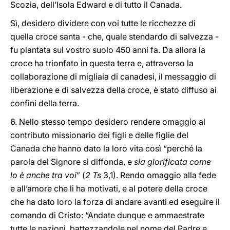
Scozia, dell’Isola Edward e di tutto il Canada.
Sì, desidero dividere con voi tutte le ricchezze di
quella croce santa - che, quale stendardo di salvezza -
fu piantata sul vostro suolo 450 anni fa. Da allora la
croce ha trionfato in questa terra e, attraverso la
collaborazione di migliaia di canadesi, il messaggio di
liberazione e di salvezza della croce, è stato diffuso ai
confini della terra.
6. Nello stesso tempo desidero rendere omaggio al
contributo missionario dei figli e delle figlie del
Canada che hanno dato la loro vita così “perché la
parola del Signore si diffonda, e
sia glorificata come
lo è anche tra voi
” (
2 Ts
3,1). Rendo omaggio alla fede
e all’amore che li ha motivati, e al potere della croce
che ha dato loro la forza di andare avanti ed eseguire il
comando di Cristo: “Andate dunque e ammaestrate
tutte le nazioni, battezzandole nel nome del Padre e