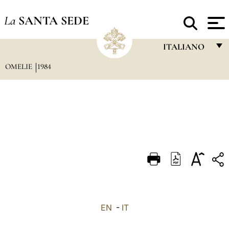
La
SANTA SEDE
ITALIANO
OMELIE
1984
FRANÇAIS
ENGLISH
ITALIANO
PORTUGUÊS
ESPAÑOL
DEUTSCH
POLSKI
العربيّة
EN
-
IT
中文