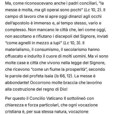
Ma, come riconoscevano anche i padri conciliari, “la
messe è molta, ma gli operai sono pochi” (
Lc
10, 2). Il
campo di lavoro che si apre oggi dinanzi agli occhi
dell’apostolo è immenso e, al tempo stesso, vario e
complesso. Non mancano le città che, ieri come oggi,
non ascoltano e rifiutano i discepoli del Signore, inviati
“come agnelli in mezzo a lupi” (
Lc
10, 3). Il
materialismo, il consumismo, il secolarismo hanno
offuscato e indurito il cuore di molti uomini. Ma vi sono
molte case e città che vivono nella legge del Signore,
che ricevono “come un fiume la prosperità”, secondo
le parole del profeta Isaia (
Is
66, 12). La messe è
abbondante! Occorrono molte braccia che lavorino
alla costruzione del regno di Dio!
Per questo il Concilio Vaticano II sottolineò con
chiarezza e forza particolari, che ogni vocazione
cristiana è, per sua stessa natura, vocazione