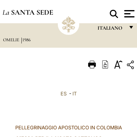
La
SANTA SEDE
ITALIANO
OMELIE
1986
FRANÇAIS
ENGLISH
ITALIANO
PORTUGUÊS
ESPAÑOL
ES
-
IT
DEUTSCH
POLSKI
العربيّة
PELLEGRINAGGIO APOSTOLICO IN COLOMBIA
中文