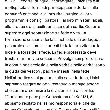
di Dio. Occorre, dunque, incoraggiare l’intensità e la
molteplicità di forme di partecipazione dei laici alle
comunità cristiane, alla loro vita liturgica, ai loro
programmi e consigli pastorali, ai loro ministeri laicali,
alla pratica e alla testimonianza della carità. Occorre
superare ogni separazione tra fede e vita. La
formazione cristiana dei laici richiede una pedagogia
pastorale che illumini e orienti tutta la loro vita con la
luce e la forza della fede. La fede professata deve
trasformarsi in vita cristiana. Prevalga sempre l’unità e
la comunione ecclesiale nella verità e nella carità, sotto
la guida dei vescovi, padri e maestri nella fede.
Nell’obbedienza ai pastori e alla sana dottrina, i laici
sappiano reagire ad ogni tentativo o manipolazione
che cerchi di seminare la divisione e la discordia.
“Domandate pace per Gerusalemme” (
Sal
121, 6)
abbiamo recitato nel salmo responsoriale; che da
nuova Gerusalemme che è la Chiesa, sia “come città