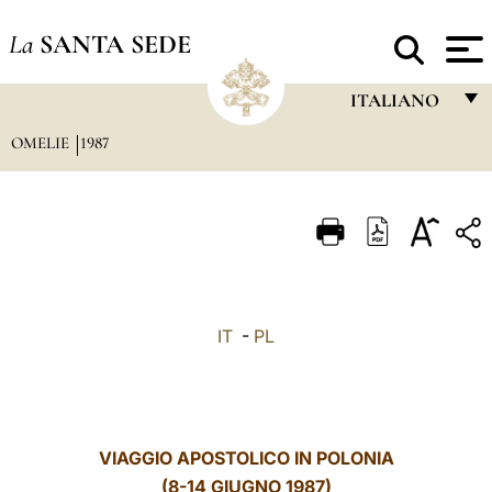
La
SANTA SEDE
ITALIANO
OMELIE
1987
FRANÇAIS
ENGLISH
ITALIANO
PORTUGUÊS
ESPAÑOL
IT
-
PL
DEUTSCH
POLSKI
العربيّة
VIAGGIO APOSTOLICO IN POLONIA
(8-14 GIUGNO 1987)
中文