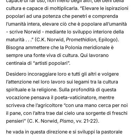
capace di far uso, non meno degli altri, dei beni della
cultura e capace di moltiplicarla. “Elevare le ispirazioni
popolari ad una potenza che penetri e comprenda
l’umanità intera, elevare ciò che è popolare all’umanità
- scrive Norwid - mediante lo sviluppo interiore della
maturità . . .” (C.K. Norwid,
Promethidion
, Epilogo).
Bisogna ammettere che la Polonia meridionale è
sempre una fonte viva di cultura. Qui lavorano
centinaia di “artisti popolari”.
Desidero incoraggiare loro e tutti gli altri e volgere
l’attenzione nel loro lavoro sui legami tra la cultura
spirituale e la religione. Sulla profondità di questa
vocazione pensava il poeta-vaticinatore, mentre
scriveva che l’agricoltore “con una mano cerca per noi
il pane, con l’altra trae dal cielo una sorgente di freschi
pensieri” (C. K. Norwid,
Pismo
, vv. 21-22).
he vada in questa direzione e si sviluppi la pastorale