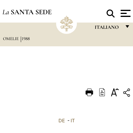
La
SANTA SEDE
ITALIANO
OMELIE
1988
FRANÇAIS
ENGLISH
ITALIANO
PORTUGUÊS
ESPAÑOL
DEUTSCH
POLSKI
العربيّة
DE
-
IT
中文