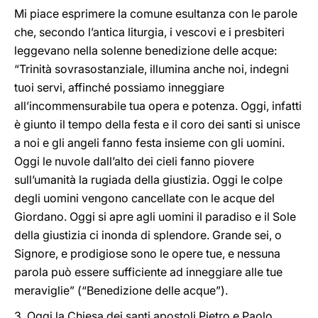
Mi piace esprimere la comune esultanza con le parole
che, secondo l’antica liturgia, i vescovi e i presbiteri
leggevano nella solenne benedizione delle acque:
“Trinità sovrasostanziale, illumina anche noi, indegni
tuoi servi, affinché possiamo inneggiare
all’incommensurabile tua opera e potenza. Oggi, infatti
è giunto il tempo della festa e il coro dei santi si unisce
a noi e gli angeli fanno festa insieme con gli uomini.
Oggi le nuvole dall’alto dei cieli fanno piovere
sull’umanità la rugiada della giustizia. Oggi le colpe
degli uomini vengono cancellate con le acque del
Giordano. Oggi si apre agli uomini il paradiso e il Sole
della giustizia ci inonda di splendore. Grande sei, o
Signore, e prodigiose sono le opere tue, e nessuna
parola può essere sufficiente ad inneggiare alle tue
meraviglie” (“Benedizione delle acque”).
3. Oggi la Chiesa dei santi apostoli Pietro e Paolo,