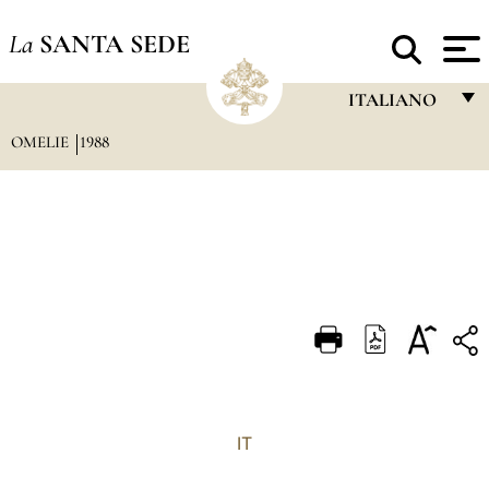
La
SANTA SEDE
ITALIANO
OMELIE
1988
FRANÇAIS
ENGLISH
ITALIANO
PORTUGUÊS
ESPAÑOL
DEUTSCH
POLSKI
العربيّة
IT
中文