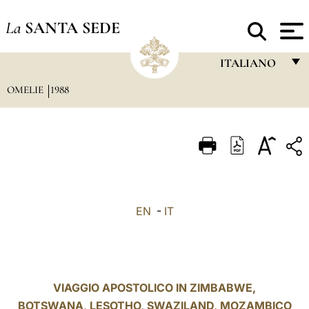
La
SANTA SEDE
ITALIANO
OMELIE
1988
FRANÇAIS
ENGLISH
ITALIANO
PORTUGUÊS
ESPAÑOL
EN
-
IT
DEUTSCH
POLSKI
العربيّة
VIAGGIO APOSTOLICO IN ZIMBABWE,
BOTSWANA, LESOTHO, SWAZILAND, MOZAMBICO
中文