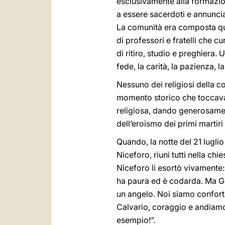
esclusivamente alla formazion
a essere sacerdoti e annuncia
La comunità era composta quas
di professori e fratelli che 
di ritiro, studio e preghiera.
fede, la carità, la pazienza, l
Nessuno dei religiosi della c
momento storico che toccava 
religiosa, dando generosament
dell’eroismo dei primi martiri
Quando, la notte del 21 luglio
Niceforo, riunì tutti nella ch
Niceforo li esortò vivamente: 
ha paura ed è codarda. Ma Ges
un angelo. Noi siamo conforta
Calvario, coraggio e andiamo
esempio!”.