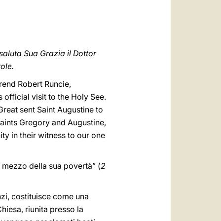
العربيّة
中文
LATINE
saluta Sua Grazia il Dottor
role.
erend Robert Runcie,
ficial visit to the Holy See.
reat sent Saint Augustine to
aints Gregory and Augustine,
ty in their witness to our one
er mezzo della sua povertà” (
2
nzi, costituisce come una
hiesa, riunita presso la