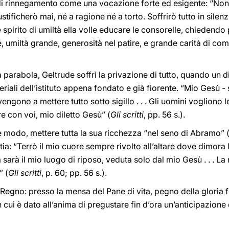
di rinnegamento come una vocazione forte ed esigente: “Non 
ustificherò mai, né a ragione né a torto. Soffrirò tutto in silen
le spirito di umiltà ella volle educare le consorelle, chiedendo
sé, umiltà grande, generosità nel patire, e grande carità di c
 parabola, Geltrude soffrì la privazione di tutto, quando un 
eriali dell’istituto appena fondato e già fiorente. “Mio Gesù 
vengono a mettere tutto sotto sigillo . . . Gli uomini vogliono le
e con voi, mio diletto Gesù” (
Gli scritti
, pp. 56 s.).
e modo, mettere tutta la sua ricchezza “nel seno di Abramo” 
stia: “Terrò il mio cuore sempre rivolto all’altare dove dimor
là sarà il mio luogo di riposo, veduta solo dal mio Gesù . . . L
” (
Gli scritti
, p. 60; pp. 56 s.).
 Regno: presso la mensa del Pane di vita, pegno della gloria f
 cui è dato all’anima di pregustare fin d’ora un’anticipazione d