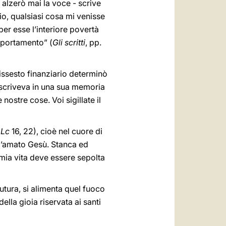
alzerò mai la voce - scrive
zio, qualsiasi cosa mi venisse
 per esse l’interiore povertà
omportamento” (
Gli scritti
, pp.
dissesto finanziario determinò
- scriveva in una sua memoria
 nostre cose. Voi sigillate il
(
Lc
16, 22), cioè nel cuore di
a l’amato Gesù. Stanca ed
a mia vita deve essere sepolta
utura, si alimenta quel fuoco
ella gioia riservata ai santi