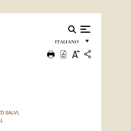
ITALIANO
FRANÇAIS
ENGLISH
ITALIANO
PORTUGUÊS
ESPAÑOL
DEUTSCH
O SALVI,
LL
POLSKI