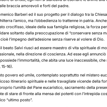
alle braccia amorevoli e forti del padre.
nico Barberi ed il suo progetto per il dialogo tra la Chiesa 
ilterra l’amico, ma l’obbedienza lo trattenne in patria. Anche
isto crocifisso, ideale della sua famiglia religiosa, la forza pe
idare soltanto dalla preoccupazione di “conservare senza mac
, cioè l’impegno dell’adesione senza riserve al volere di Dio.
l beato Salvi riuscì ad essere maestro di vita spirituale di m
ssionale, nella direzione di coscienza. Ad esse egli annunciò
e possiede l’immortalità, che abita una luce inaccessibile, che
 15-16).
sto povero ed umile, contemplato soprattutto nel mistero euc
coso itinerario spirituale e nelle travagliate vicende della f
oprio l’umiltà del Pane eucaristico, sacramento della presen
e di stare di fronte alla mensa dei potenti con l’intrepida co
ico “ultimo posto”.