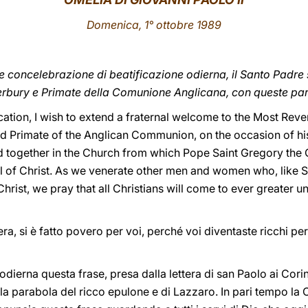
Domenica, 1° ottobre 1989
ne concelebrazione di beatificazione odierna, il Santo Padre 
erbury e Primate della Comunione Anglicana, con queste pa
ication, I wish to extend a fraternal welcome to the Most Rev
 Primate of the Anglican Communion, on the occasion of his of
together in the Church from which Pope Saint Gregory the G
 of Christ. As we venerate other men and women who, like S
ist, we pray that all Christians will come to ever greater uni
era, si è fatto povero per voi, perché voi diventaste ricchi p
 odierna questa frase, presa dalla lettera di san Paolo ai Cori
la parabola del ricco epulone e di Lazzaro. In pari tempo la C