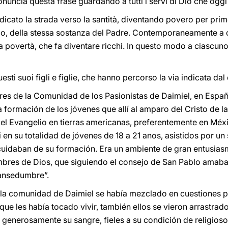
onuncia questa frase guardando a tutti i servi di Dio che ogg
dicato la strada verso la santità, diventando povero per pri
di Dio, della stessa sostanza del Padre. Contemporaneamente a 
ta povertà, che fa diventare ricchi. In questo modo a ciascuno 
sti suoi figli e figlie, che hanno percorso la via indicata dal
rtires de la Comunidad de los Pasionistas de Daimiel, en Esp
 formación de los jóvenes que allí al amparo del Cristo de l
 el Evangelio en tierras americanas, preferentemente en Méx
n su totalidad de jóvenes de 18 a 21 anos, asistidos por un 
uidaban de su formación. Era un ambiente de gran entusias
mbres de Dios, que siguiendo el consejo de San Pablo amaban “l
 mansedumbre”.
 la comunidad de Daimiel se había mezclado en cuestiones pol
que les había tocado vivir, también ellos se vieron arrastrad
 generosamente su sangre, fieles a su condición de religioso