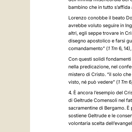
bambino che in tutto s’affida 
Lorenzo conobbe il beato Dome
avrebbe voluto seguire in Ingh
altri, egli seppe trovare in Cr
disegno apostolico e farsi gu
comandamento” (
1 Tm
6, 14)
Con questi solidi fondamenti i
nella predicazione, nel confe
mistero di Cristo. “il solo ch
visto, né può vedere” (
1 Tm
6,
4. È ancora l’esempio del Cri
di Geltrude Comensoli nel fati
sacramentine di Bergamo. È pr
sostiene Geltrude e le consent
volontaria scelta dell’evangel