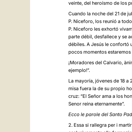
veinte, del heroísmo de los pr
Cuando la noche del 21 de jul
P. Niceforo, los reunió a tod
P. Niceforo les exhortó viva
parte débil, desfallece y se 
débiles. A Jesús le confortó 
pocos momentos estaremos c
¡Moradores del Calvario, àni
ejemplo!”.
La mayoría, jóvenes de 18 a 
misa fuera la de su propio h
cruz: “El Señor ama a los honr
Senor reina eternamente”.
Ecco le parole del Santo Padr
2. Essa si rallegra per i mart