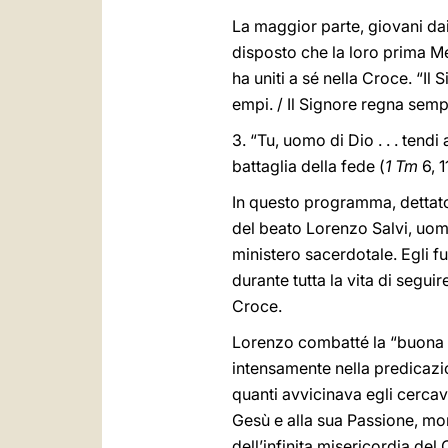
La maggior parte, giovani dai
disposto che la loro prima Me
ha uniti a sé nella Croce. “Il 
empi. / Il Signore regna semp
3. “Tu, uomo di Dio . . . tendi
battaglia della fede (
1 Tm
6, 1
In questo programma, dettato 
del beato Lorenzo Salvi, uomo
ministero sacerdotale. Egli f
durante tutta la vita di segui
Croce.
Lorenzo combatté la “buona b
intensamente nella predicazion
quanti avvicinava egli cercava
Gesù e alla sua Passione, mom
dell’infinita misericordia del