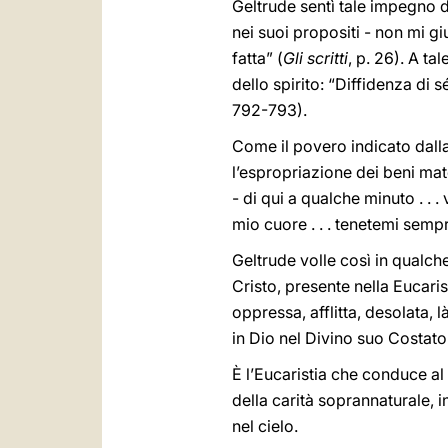
Geltrude sentì tale impegno 
nei suoi propositi - non mi gi
fatta” (
Gli scritti
, p. 26). A ta
dello spirito: “Diffidenza di 
792-793).
Come il povero indicato dalla
l’espropriazione dei beni mat
- di qui a qualche minuto . . . 
mio cuore . . . tenetemi sempr
Geltrude volle così in qualch
Cristo, presente nella Eucari
oppressa, afflitta, desolata, 
in Dio nel Divino suo Costato
È l’Eucaristia che conduce al
della carità soprannaturale, in
nel cielo.