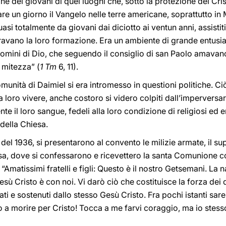
e dei giovani di quei luoghi che, sotto la protezione del Cris
re un giorno il Vangelo nelle terre americane, soprattutto i
i totalmente da giovani dai diciotto ai ventun anni, assistit
curavano la loro formazione. Era un ambiente di grande entusi
 Uomini di Dio, che seguendo il consiglio di san Paolo amavano “
a mitezza” (
1 Tm
6, 11).
omunità di Daimiel si era intromesso in questioni politiche. C
loro vivere, anche costoro si videro colpiti dall’imperversa
e il loro sangue, fedeli alla loro condizione di religiosi ed 
 della Chiesa.
 del 1936, si presentarono al convento le milizie armate, il s
iesa, dove si confessarono e ricevettero la santa Comunione co
“Amatissimi fratelli e figli: Questo è il nostro Getsemani. La 
ù Cristo è con noi. Vi darò ciò che costituisce la forza dei 
ti e sostenuti dallo stesso Gesù Cristo. Fra pochi istanti sa
 a morire per Cristo! Tocca a me farvi coraggio, ma io stess