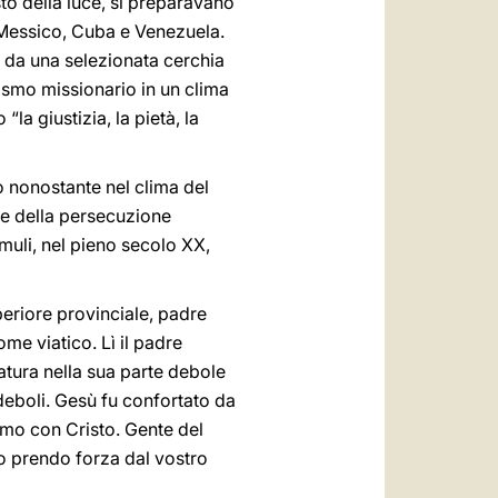
to della luce, si preparavano
n Messico, Cuba e Venezuela.
i da una selezionata cerchia
asmo missionario in un clima
la giustizia, la pietà, la
iò nonostante nel clima del
re della persecuzione
emuli, nel pieno secolo XX,
uperiore provinciale, padre
me viatico. Lì il padre
natura nella sua parte debole
deboli. Gesù fu confortato da
remo con Cristo. Gente del
o prendo forza dal vostro