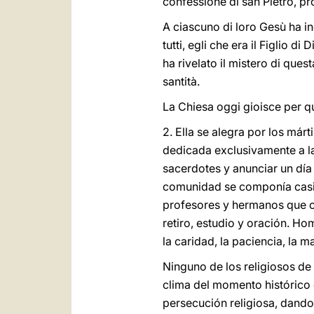
confessione di san Pietro, pr
A ciascuno di loro Gesù ha in
tutti, egli che era il Figlio 
ha rivelato il mistero di ques
santità.
La Chiesa oggi gioisce per que
2. Ella se alegra por los má
dedicada exclusivamente a la
sacerdotes y anunciar un día
comunidad se componía casi e
profesores y hermanos que c
retiro, estudio y oración. Ho
la caridad, la paciencia, la
Ninguno de los religiosos de
clima del momento histórico 
persecución religiosa, dando