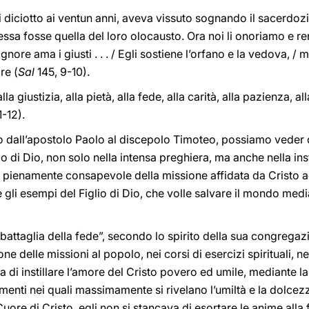
 diciotto ai ventun anni, aveva vissuto sognando il sacerdoz
ssa fosse quella del loro olocausto. Ora noi li onoriamo e ren
Signore ama i giusti . . . / Egli sostiene l’orfano e la vedova, /
re (
Sal
145, 9-10).
 alla giustizia, alla pietà, alla fede, alla carità, alla pazienza,
1-12).
dall’apostolo Paolo al discepolo Timoteo, possiamo veder del
 di Dio, non solo nella intensa preghiera, ma anche nella ins
u pienamente consapevole della missione affidata da Cristo a
re gli esempi del Figlio di Dio, che volle salvare il mondo medi
attaglia della fede”, secondo lo spirito della sua congregaz
e delle missioni al popolo, nei corsi di esercizi spirituali, ne
 di instillare l’amore del Cristo povero ed umile, mediante la
enti nei quali massimamente si rivelano l’umiltà e la dolcez
 Cuore di Cristo, egli non si stancava di esortare le anime alla 