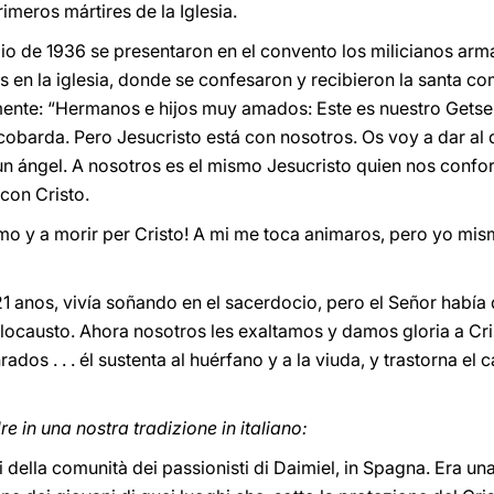
imeros mártires de la Iglesia.
io de 1936 se presentaron en el convento los milicianos arma
os en la iglesia, donde se confesaron y recibieron la santa co
mente: “Hermanos e hijos muy amados: Este es nuestro Getsem
acobarda. Pero Jesucristo está con nosotros. Os voy a dar al q
un ángel. A nosotros es el mismo Jesucristo quien nos confor
on Cristo.
mo y a morir per Cristo! A mi me toca animaros, pero yo mi
21 anos, vivía soñando en el sacerdocio, pero el Señor había
olocausto. Ahora nosotros les exaltamos y damos gloria a Cri
ados . . . él sustenta al huérfano y a la viuda, y trastorna el
e in una nostra tradizione in italiano:
iri della comunità dei passionisti di Daimiel, in Spagna. Era 