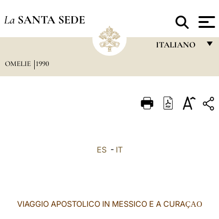
La
SANTA SEDE
ITALIANO
OMELIE
1990
FRANÇAIS
ENGLISH
ITALIANO
PORTUGUÊS
ESPAÑOL
ES
-
IT
DEUTSCH
POLSKI
العربيّة
VIAGGIO APOSTOLICO IN MESSICO E A CURA
ÇAO
中文