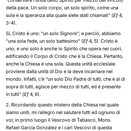
“conservare l’unità dello Spirito per mezzo del vincolo
della pace. Un solo corpo, un solo spirito, come una
sola è la speranza alla quale siete stati chiamati” (
Ef
4,
3-4).
Sì, Cristo è uno: “un solo Signore”; e perciò, abbiamo
“una sola fede, un solo battesimo” (
Ef
4, 5). Cristo è
uno; e uno solo è anche lo Spirito che opera nei cuori,
edificando il Corpo di Cristo che è la Chiesa. Pertanto,
anche la Chiesa è una sola. Questa unità ecclesiale
proviene dalla unità di Dio e la deve incarnare nel
mondo. Infatti, c’è “un solo Dio Padre di tutti, che è al di
sopra di tutti, agisce per mezzo di tutti, ed è presente
in tutti” (
Ef
4, 6).
2. Ricordando questo mistero della Chiesa nel quale
siamo uniti, mi rallegro nel salutare tutti ed ognuno di
voi; in primo luogo il Vescovo di Tabasco, Mons.
Rafael García González e i cari Vescovi di questa