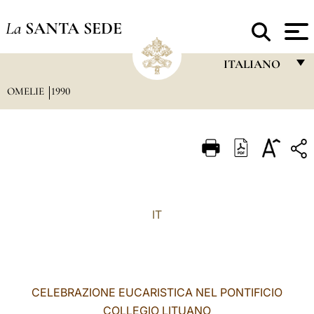
La
SANTA SEDE
ITALIANO
OMELIE
1990
FRANÇAIS
ENGLISH
ITALIANO
PORTUGUÊS
ESPAÑOL
IT
DEUTSCH
POLSKI
العربيّة
CELEBRAZIONE EUCARISTICA NEL PONTIFICIO
COLLEGIO LITUANO
中文