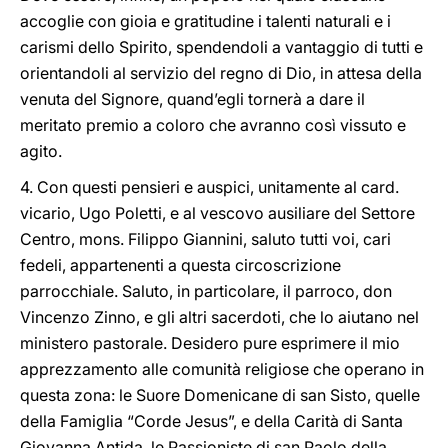
accoglie con gioia e gratitudine i talenti naturali e i
carismi dello Spirito, spendendoli a vantaggio di tutti e
orientandoli al servizio del regno di Dio, in attesa della
venuta del Signore, quand’egli tornerà a dare il
meritato premio a coloro che avranno così vissuto e
agito.
4. Con questi pensieri e auspici, unitamente al card.
vicario, Ugo Poletti, e al vescovo ausiliare del Settore
Centro, mons. Filippo Giannini, saluto tutti voi, cari
fedeli, appartenenti a questa circoscrizione
parrocchiale. Saluto, in particolare, il parroco, don
Vincenzo Zinno, e gli altri sacerdoti, che lo aiutano nel
ministero pastorale. Desidero pure esprimere il mio
apprezzamento alle comunità religiose che operano in
questa zona: le Suore Domenicane di san Sisto, quelle
della Famiglia “Corde Jesus”, e della Carità di Santa
Giovanna Antida, le Passioniste di san Paolo della