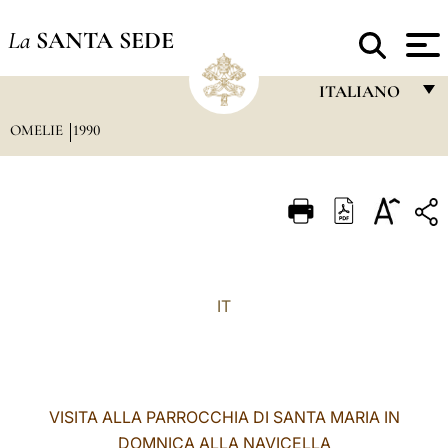
La
SANTA SEDE
ITALIANO
OMELIE
1990
FRANÇAIS
ENGLISH
ITALIANO
PORTUGUÊS
ESPAÑOL
IT
DEUTSCH
POLSKI
العربيّة
VISITA ALLA PARROCCHIA DI SANTA MARIA IN
DOMNICA ALLA NAVICELLA
中文