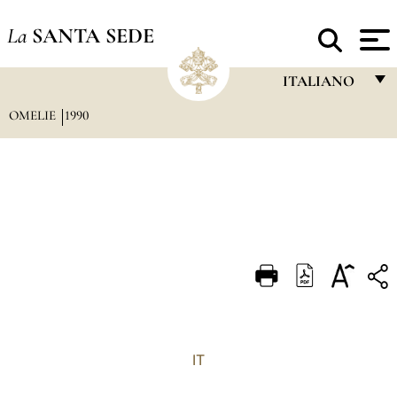
La
SANTA SEDE
ITALIANO
OMELIE
1990
FRANÇAIS
ENGLISH
ITALIANO
PORTUGUÊS
ESPAÑOL
DEUTSCH
POLSKI
العربيّة
IT
中文