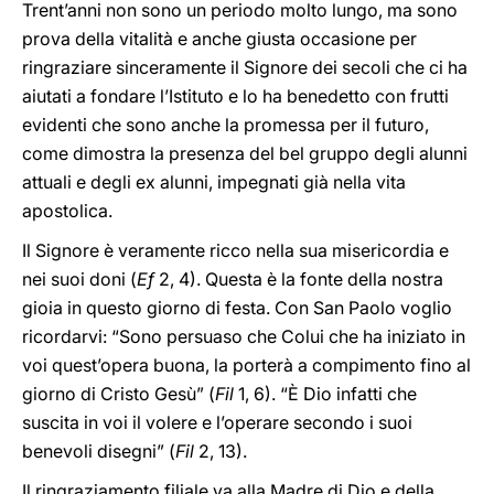
Trent’anni non sono un periodo molto lungo, ma sono
prova della vitalità e anche giusta occasione per
ringraziare sinceramente il Signore dei secoli che ci ha
aiutati a fondare l’Istituto e lo ha benedetto con frutti
evidenti che sono anche la promessa per il futuro,
come dimostra la presenza del bel gruppo degli alunni
attuali e degli ex alunni, impegnati già nella vita
apostolica.
Il Signore è veramente ricco nella sua misericordia e
nei suoi doni (
Ef
2, 4). Questa è la fonte della nostra
gioia in questo giorno di festa. Con San Paolo voglio
ricordarvi: “Sono persuaso che Colui che ha iniziato in
voi quest’opera buona, la porterà a compimento fino al
giorno di Cristo Gesù” (
Fil
1, 6). “È Dio infatti che
suscita in voi il volere e l’operare secondo i suoi
benevoli disegni” (
Fil
2, 13).
Il ringraziamento filiale va alla Madre di Dio e della