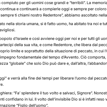
ha compiuto per gli uomini cose grandi e “terribili”. La memor
continua e continuerà a compierle oggi e sempre per coloro ch
 sempre ti chiami nostro Redentore”, abbiamo ascoltato nella 
ato nella storia umana, si è fatto uomo, ha abitato tra noi e tu
vigliosi.
popolo d’Israele e così avviene oggi per noi e per tutti gli u
artecipi della sua vita, e come Redentore, che libera dal pe
oprio limite e soprattutto della situazione di peccato, in cui l
n impegno fondamentale del tempo d’Avvento. Ciò comporta, d
ezza “globale” che solo Dio può dare e, dall’altra, l’abbando
ggi” e verrà alla fine dei tempi per liberare l’uomo dal peccat
e.
hiera: “Fa’ splendere il tuo volto e salvaci, Signore”. Nonost
 confidano in lui. Il volto dell’invisibile Dio si è infatti reso v
arnazione “Figlio dell’uomo”.