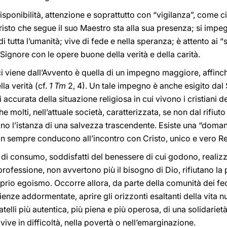
sponibilità, attenzione e soprattutto con “vigilanza”, come c
Cristo che segue il suo Maestro sta alla sua presenza; si im
di tutta l’umanità; vive di fede e nella speranza; è attento ai 
Signore con le opere buone della verità e della carità.
ci viene dall’Avvento è quella di un impegno maggiore, affinché
la verità (cf.
1 Tm
2, 4). Un tale impegno è anche esigito dal
accurata della situazione religiosa in cui vivono i cristiani 
 molti, nell’attuale società, caratterizzata, se non dal rifiut
ono l’istanza di una salvezza trascendente. Esiste una “doma
on sempre conducono all’incontro con Cristo, unico e vero R
 di consumo, soddisfatti del benessere di cui godono, realiz
professione, non avvertono più il bisogno di Dio, rifiutano la
prio egoismo. Occorre allora, da parte della comunità dei fe
ienze addormentate, aprire gli orizzonti esaltanti della vita n
elli più autentica, più piena e più operosa, di una solidarietà
vive in difficoltà, nella povertà o nell’emarginazione.