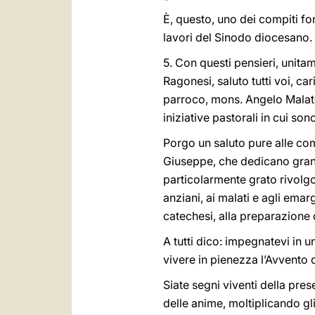
È, questo, uno dei compiti fo
lavori del Sinodo diocesano.
5. Con questi pensieri, unita
Ragonesi, saluto tutti voi, ca
parroco, mons. Angelo Malates
iniziative pastorali in cui so
Porgo un saluto pure alle com
Giuseppe, che dedicano gran 
particolarmente grato rivolgo 
anziani, ai malati e agli emar
catechesi, alla preparazione de
A tutti dico: impegnatevi in 
vivere in pienezza l’Avvento d
Siate segni viventi della pres
delle anime, moltiplicando gl