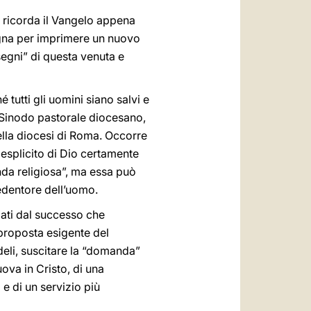
i ricorda il Vangelo appena
pegna per imprimere un nuovo
“segni” di questa venuta e
 tutti gli uomini siano salvi e
 Sinodo pastorale diocesano,
della diocesi di Roma. Occorre
o esplicito di Dio certamente
nda religiosa”, ma essa può
edentore dell’uomo.
zati dal successo che
 proposta esigente del
deli, suscitare la “domanda”
uova in Cristo, di una
 e di un servizio più