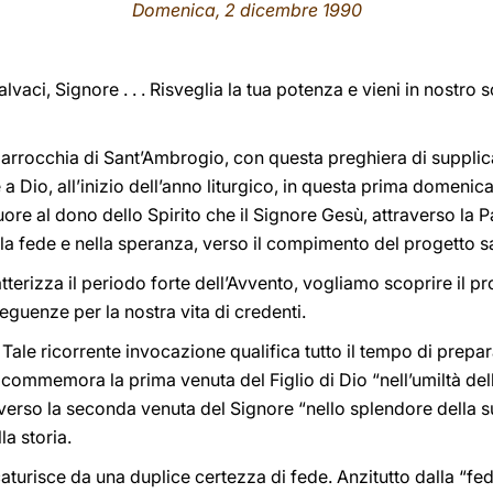
Domenica
, 2 dicembre 1990
salvaci, Signore . . . Risveglia la tua potenza e vieni in nostr
la parrocchia di Sant’Ambrogio, con questa preghiera di supplica
 a Dio, all’inizio dell’anno liturgico, in questa prima domenic
uore al dono dello Spirito che il Signore Gesù, attraverso la P
la fede e nella speranza, verso il compimento del progetto sa
tterizza il periodo forte dell’Avvento, vogliamo scoprire il p
eguenze per la nostra vita di credenti.
 Tale ricorrente invocazione qualifica tutto il tempo di prepar
si commemora la prima venuta del Figlio di Dio “nell’umiltà de
verso la seconda venuta del Signore “nello splendore della su
la storia.
aturisce da una duplice certezza di fede. Anzitutto dalla “fede