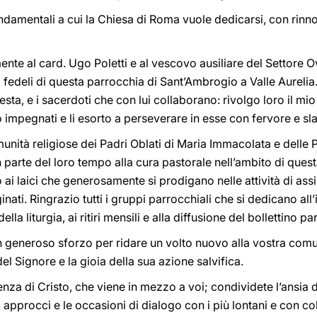
ndamentali a cui la Chiesa di Roma vuole dedicarsi, con rinn
mente al card. Ugo Poletti e al vescovo ausiliare del Settore
ri fedeli di questa parrocchia di Sant’Ambrogio a Valle Aurelia. 
ta, e i sacerdoti che con lui collaborano: rivolgo loro il mi
no impegnati e li esorto a perseverare in esse con fervore e sl
unità religiose dei Padri Oblati di Maria Immacolata e delle P
parte del loro tempo alla cura pastorale nell’ambito di quest
ai laici che generosamente si prodigano nelle attività di assis
ginati. Ringrazio tutti i gruppi parrocchiali che si dedicano a
lla liturgia, ai ritiri mensili e alla diffusione del bollettino pa
un generoso sforzo per ridare un volto nuovo alla vostra comu
el Signore e la gioia della sua azione salvifica.
enza di Cristo, che viene in mezzo a voi; condividete l’ansia d
i approcci e le occasioni di dialogo con i più lontani e con 