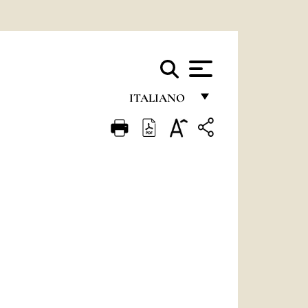
ITALIANO
FRANÇAIS
ENGLISH
ITALIANO
PORTUGUÊS
ESPAÑOL
DEUTSCH
POLSKI