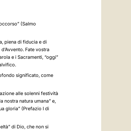
العربيّة
中文
o soccorso” (Salmo
LATINE
, piena di fiducia e di
a d’Avvento. Fate vostra
arola e i Sacramenti, “oggi”
lvifico.
rofondo significato, come
azione alle solenni festività
lla nostra natura umana” e,
a gloria” (Prefazio I di
ltà” di Dio, che non si