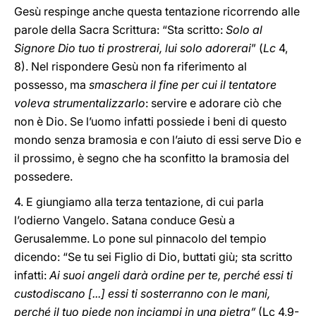
Gesù respinge anche questa tentazione ricorrendo alle
parole della Sacra Scrittura: “Sta scritto:
Solo al
Signore Dio tuo ti prostrerai, lui solo adorerai
” (
Lc
4,
8). Nel rispondere Gesù non fa riferimento al
possesso, ma
smaschera il fine per cui il tentatore
voleva strumentalizzarlo
: servire e adorare ciò che
non è Dio. Se l’uomo infatti possiede i beni di questo
mondo senza bramosia e con l’aiuto di essi serve Dio e
il prossimo, è segno che ha sconfitto la bramosia del
possedere.
4. E giungiamo alla terza tentazione, di cui parla
l’odierno Vangelo. Satana conduce Gesù a
Gerusalemme. Lo pone sul pinnacolo del tempio
dicendo: “Se tu sei Figlio di Dio, buttati giù; sta scritto
infatti:
Ai suoi angeli darà ordine per te, perché essi ti
custodiscano [...] essi ti sosterranno con le mani,
perché il tuo piede non inciampi in una pietra”
(Lc 4,9-