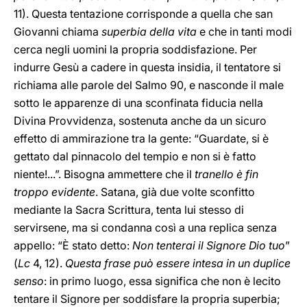
11). Questa tentazione corrisponde a quella che san
Giovanni chiama
superbia della vita
e che in tanti modi
cerca negli uomini la propria soddisfazione. Per
indurre Gesù a cadere in questa insidia, il tentatore si
richiama alle parole del Salmo 90, e nasconde il male
sotto le apparenze di una sconfinata fiducia nella
Divina Provvidenza, sostenuta anche da un sicuro
effetto di ammirazione tra la gente: “Guardate, si è
gettato dal pinnacolo del tempio e non si è fatto
niente!...”. Bisogna ammettere che il
tranello è fin
troppo evidente
. Satana, già due volte sconfitto
mediante la Sacra Scrittura, tenta lui stesso di
servirsene, ma si condanna così a una replica senza
appello: “È stato detto:
Non tenterai il Signore Dio tuo
”
(
Lc
4, 12).
Questa frase può essere intesa in un duplice
senso
: in primo luogo, essa significa che non è lecito
tentare il Signore per soddisfare la propria superbia;