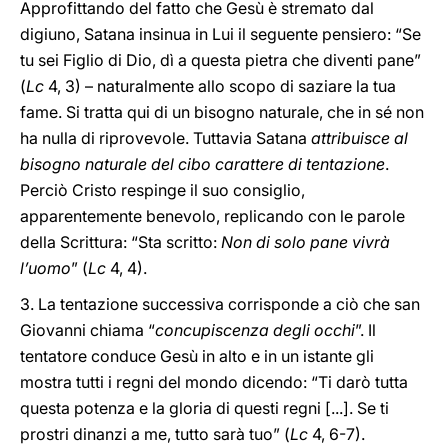
Approfittando del fatto che Gesù è stremato dal
digiuno, Satana insinua in Lui il seguente pensiero: “Se
tu sei Figlio di Dio, dì a questa pietra che diventi pane”
(
Lc
4, 3) – naturalmente allo scopo di saziare la tua
fame. Si tratta qui di un bisogno naturale, che in sé non
ha nulla di riprovevole. Tuttavia Satana
attribuisce al
bisogno naturale del cibo carattere di tentazione
.
Perciò Cristo respinge il suo consiglio,
apparentemente benevolo, replicando con le parole
della Scrittura: “Sta scritto:
Non di solo pane vivrà
l’uomo
” (
Lc
4, 4).
3. La tentazione successiva corrisponde a ciò che san
Giovanni chiama “
concupiscenza degli occhi
”. Il
tentatore conduce Gesù in alto e in un istante gli
mostra tutti i regni del mondo dicendo: “Ti darò tutta
questa potenza e la gloria di questi regni [...]. Se ti
prostri dinanzi a me, tutto sarà tuo” (
Lc
4, 6-7).