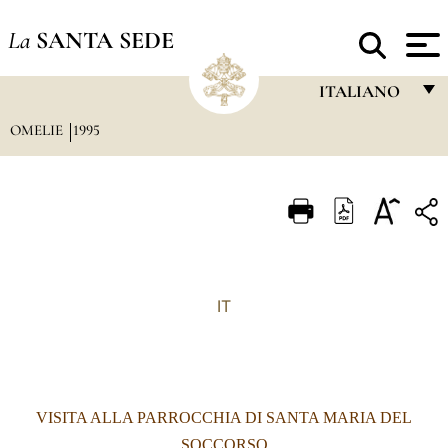
La
SANTA SEDE
ITALIANO
OMELIE
1995
FRANÇAIS
ENGLISH
ITALIANO
PORTUGUÊS
ESPAÑOL
IT
DEUTSCH
POLSKI
العربيّة
VISITA ALLA PARROCCHIA DI SANTA MARIA DEL
中文
SOCCORSO