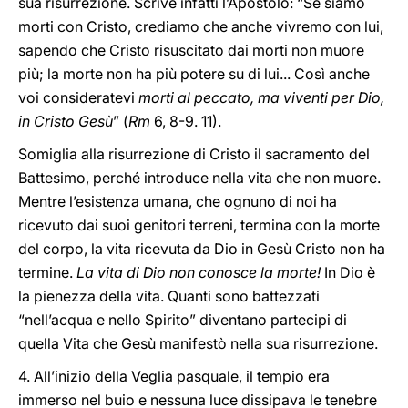
sua risurrezione. Scrive infatti l’Apostolo: “Se siamo
morti con Cristo, crediamo che anche vivremo con lui,
sapendo che Cristo risuscitato dai morti non muore
più; la morte non ha più potere su di lui... Così anche
voi consideratevi
morti al peccato, ma viventi per Dio,
in Cristo Gesù
” (
Rm
6, 8-9. 11).
Somiglia alla risurrezione di Cristo il sacramento del
Battesimo, perché introduce nella vita che non muore.
Mentre l’esistenza umana, che ognuno di noi ha
ricevuto dai suoi genitori terreni, termina con la morte
del corpo, la vita ricevuta da Dio in Gesù Cristo non ha
termine.
La vita di Dio non conosce la morte!
In Dio è
la pienezza della vita. Quanti sono battezzati
“nell’acqua e nello Spirito” diventano partecipi di
quella Vita che Gesù manifestò nella sua risurrezione.
4. All’inizio della Veglia pasquale, il tempio era
immerso nel buio e nessuna luce dissipava le tenebre