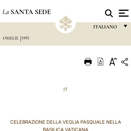
La
SANTA SEDE
ITALIANO
OMELIE
1995
FRANÇAIS
ENGLISH
ITALIANO
PORTUGUÊS
ESPAÑOL
IT
DEUTSCH
POLSKI
العربيّة
CELEBRAZIONE DELLA VEGLIA PASQUALE NELLA
BASILICA VATICANA
中文