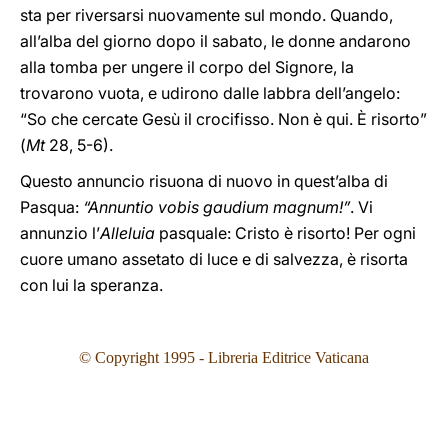
sta per riversarsi nuovamente sul mondo. Quando,
all’alba del giorno dopo il sabato, le donne andarono
alla tomba per ungere il corpo del Signore, la
trovarono vuota, e udirono dalle labbra dell’angelo:
“So che cercate Gesù il crocifisso. Non è qui. È risorto”
(
Mt
28, 5-6).
Questo annuncio risuona di nuovo in quest’alba di
Pasqua:
“Annuntio vobis gaudium magnum!”
. Vi
annunzio l’
Alleluia
pasquale: Cristo è risorto! Per ogni
cuore umano assetato di luce e di salvezza, è risorta
con lui la speranza.
© Copyright 199
5
- Libreria Editrice Vaticana